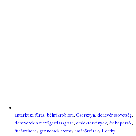
antarktiszi fúrás
,
bélmikrobiom
,
Czorsztyn
,
denevér-szövetség
,
denevérek a mezőgazdaságban
,
emléktörvények
,
év beporzói
,
fúrásrekord
,
gerincesek szeme
,
határőrvárak
,
Horthy