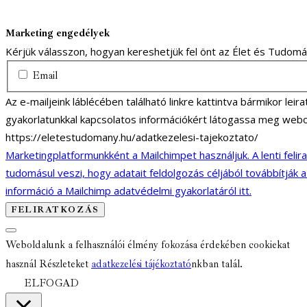
Marketing engedélyek
Kérjük válasszon, hogyan kereshetjük fel önt az Élet és Tudom
Email
Az e-mailjeink láblécében található linkre kattintva bármikor lei
gyakorlatunkkal kapcsolatos információkért látogassa meg webo
https://eletestudomany.hu/adatkezelesi-tajekoztato/
Marketingplatformunkként a Mailchimpet használjuk. A lenti felir
tudomásul veszi, hogy adatait feldolgozás céljából továbbítják 
információ a Mailchimp adatvédelmi gyakorlatáról itt.
Weboldalunk a felhasználói élmény fokozása érdekében cookiekat
használ Részleteket
adatkezelési tájékoztató
nkban talál.
ELFOGAD