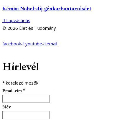
Kémiai Nobel-díj génkarbantartásért
Lapvásárlás
© 2026 Élet és Tudomány
facebook-1
youtube-1
email
Hírlevél
*
kötelező mezők
Email cím
*
Név