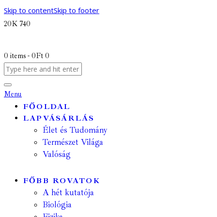
Skip to content
Skip to footer
20K
740
0 items
-
0Ft
0
Menu
FŐOLDAL
LAPVÁSÁRLÁS
Élet és Tudomány
Természet Világa
Valóság
FŐBB ROVATOK
A hét kutatója
Biológia
Fizika