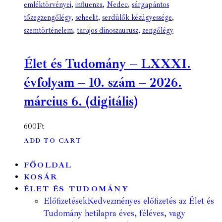
emléktörvényei
,
influenza
,
Nedec
,
sárgapántos
tőzegzengőlégy
,
scheelit
,
serdülők kézügyessége
,
szemtörténelem
,
tarajos dinoszaurusz
,
zengőlégy
Élet és Tudomány – LXXXI.
évfolyam – 10. szám – 2026.
március 6. (digitális)
600
Ft
ADD TO CART
FŐOLDAL
KOSÁR
ÉLET ÉS TUDOMÁNY
Előfizetések
Kedvezményes előfizetés az Élet és
Tudomány hetilapra éves, féléves, vagy