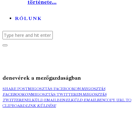
története...
RÓLUNK
denevérek a mezőgazdaságban
SHARE POST
MEGOSZTÁS FACEBOOKON
MEGOSZTÁS
FACEBOOKON
MEGOSZTÁS TWITTEREN
MEGOSZTÁS
TWITTEREN
ELKÜLD EMAILBEN
ELKÜLD EMAILBEN
COPY URL TO
CLIPBOARD
LINK KÜLDÉSE