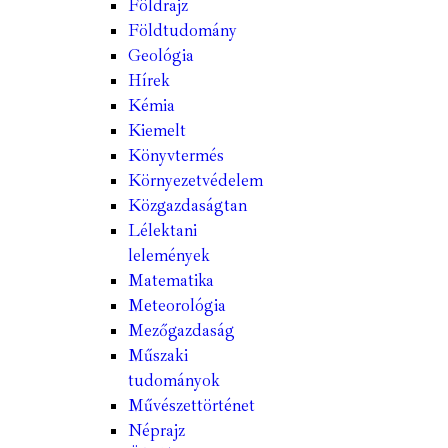
Földrajz
Földtudomány
Geológia
Hírek
Kémia
Kiemelt
Könyvtermés
Környezetvédelem
Közgazdaságtan
Lélektani
lelemények
Matematika
Meteorológia
Mezőgazdaság
Műszaki
tudományok
Művészettörténet
Néprajz