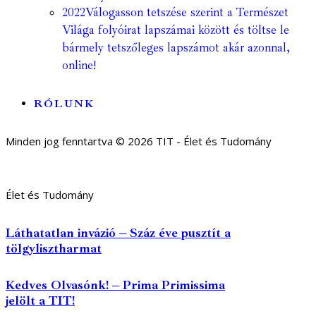
2022
Válogasson tetszése szerint a Természet
Világa folyóirat lapszámai között és töltse le
bármely tetszőleges lapszámot akár azonnal,
online!
RÓLUNK
Minden jog fenntartva © 2026 TIT - Élet és Tudomány
Élet és Tudomány
Láthatatlan invázió – Száz éve pusztít a
tölgylisztharmat
Kedves Olvasónk! – Prima Primissima
jelölt a TIT!