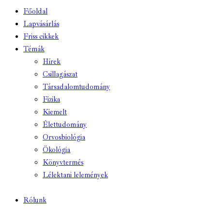
Főoldal
Lapvásárlás
Friss cikkek
Témák
Hírek
Csillagászat
Társadalomtudomány
Fizika
Kiemelt
Élettudomány
Orvosbiológia
Ökológia
Könyvtermés
Lélektani lelemények
Rólunk