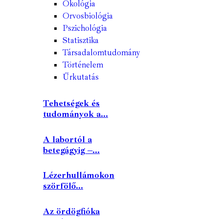
Ökológia
Orvosbiológia
Pszichológia
Statisztika
Társadalomtudomány
Történelem
Űrkutatás
Tehetségek és
tudományok a...
A labortól a
betegágyig –...
Lézerhullámokon
szörfölő...
Az ördögfióka