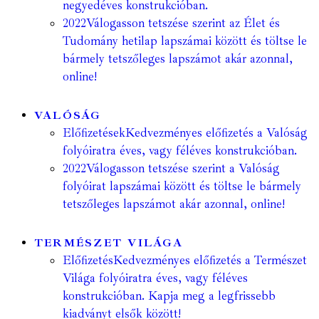
negyedéves konstrukcióban.
2022
Válogasson tetszése szerint az Élet és
Tudomány hetilap lapszámai között és töltse le
bármely tetszőleges lapszámot akár azonnal,
online!
VALÓSÁG
Előfizetések
Kedvezményes előfizetés a Valóság
folyóiratra éves, vagy féléves konstrukcióban.
2022
Válogasson tetszése szerint a Valóság
folyóirat lapszámai között és töltse le bármely
tetszőleges lapszámot akár azonnal, online!
TERMÉSZET VILÁGA
Előfizetés
Kedvezményes előfizetés a Természet
Világa folyóiratra éves, vagy féléves
konstrukcióban. Kapja meg a legfrissebb
kiadványt elsők között!