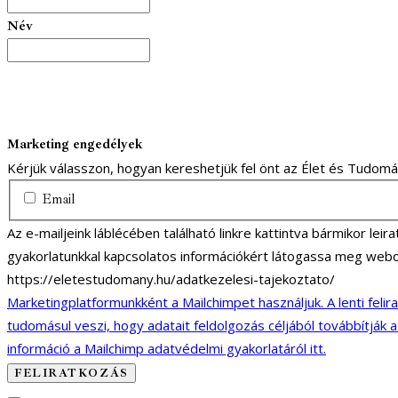
Név
Marketing engedélyek
Kérjük válasszon, hogyan kereshetjük fel önt az Élet és Tudom
Email
Az e-mailjeink láblécében található linkre kattintva bármikor lei
gyakorlatunkkal kapcsolatos információkért látogassa meg webo
https://eletestudomany.hu/adatkezelesi-tajekoztato/
Marketingplatformunkként a Mailchimpet használjuk. A lenti felir
tudomásul veszi, hogy adatait feldolgozás céljából továbbítják 
információ a Mailchimp adatvédelmi gyakorlatáról itt.