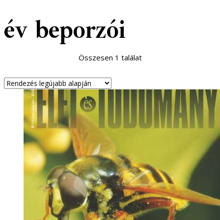
év beporzói
Összesen 1 találat