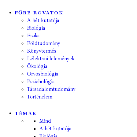
FŐBB ROVATOK
A hét kutatója
Biológia
Fizika
Földtudomány
Könyvtermés
Lélektani lelemények
Ökológia
Orvosbiológia
Pszichológia
Társadalomtudomány
Történelem
TÉMÁK
Mind
A hét kutatója
Biológia