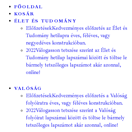
FŐOLDAL
KOSÁR
ÉLET ÉS TUDOMÁNY
Előfizetések
Kedvezményes előfizetés az Élet és
Tudomány hetilapra éves, féléves, vagy
negyedéves konstrukcióban.
2022
Válogasson tetszése szerint az Élet és
Tudomány hetilap lapszámai között és töltse le
bármely tetszőleges lapszámot akár azonnal,
online!
VALÓSÁG
Előfizetések
Kedvezményes előfizetés a Valóság
folyóiratra éves, vagy féléves konstrukcióban.
2022
Válogasson tetszése szerint a Valóság
folyóirat lapszámai között és töltse le bármely
tetszőleges lapszámot akár azonnal, online!