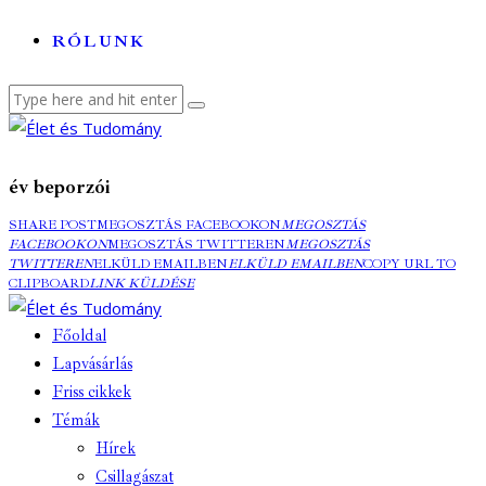
RÓLUNK
év beporzói
SHARE POST
MEGOSZTÁS FACEBOOKON
MEGOSZTÁS
FACEBOOKON
MEGOSZTÁS TWITTEREN
MEGOSZTÁS
TWITTEREN
ELKÜLD EMAILBEN
ELKÜLD EMAILBEN
COPY URL TO
CLIPBOARD
LINK KÜLDÉSE
Főoldal
Lapvásárlás
Friss cikkek
Témák
Hírek
Csillagászat