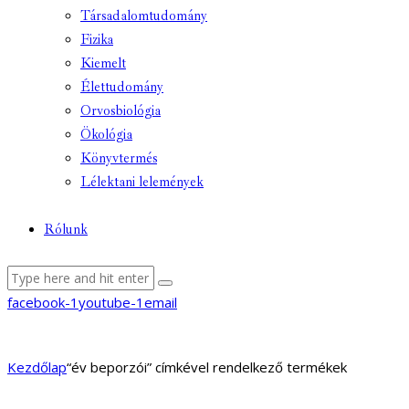
Társadalomtudomány
Fizika
Kiemelt
Élettudomány
Orvosbiológia
Ökológia
Könyvtermés
Lélektani lelemények
Rólunk
facebook-1
youtube-1
email
Kezdőlap
“év beporzói” címkével rendelkező termékek