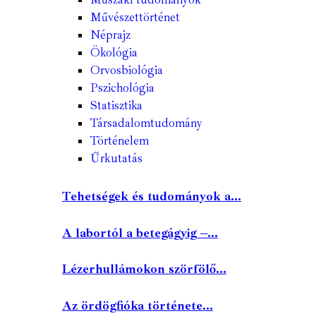
Művészettörténet
Néprajz
Ökológia
Orvosbiológia
Pszichológia
Statisztika
Társadalomtudomány
Történelem
Űrkutatás
Tehetségek és tudományok a...
A labortól a betegágyig –...
Lézerhullámokon szörfölő...
Az ördögfióka története...