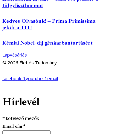
tölgylisztharmat
Kedves Olvasónk! – Prima Primissima
jelölt a TIT!
Kémiai Nobel-díj génkarbantartásért
Lapvásárlás
© 2026 Élet és Tudomány
facebook-1
youtube-1
email
Hírlevél
*
kötelező mezők
Email cím
*