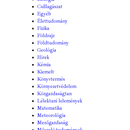
Csillagászat
Egyéb
Élettudomány
Fizika
Földrajz
Földtudomány
Geológia
Hírek
Kémia
Kiemelt
Könyvtermés
Környezetvédelem
Közgazdaságtan
Lélektani lelemények
Matematika
Meteorológia
Mezőgazdaság
Műszaki tudományok