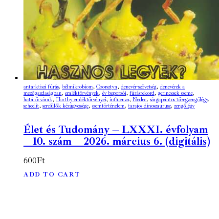
antarktiszi fúrás
,
bélmikrobiom
,
Czorsztyn
,
denevér-szövetség
,
denevérek a
mezőgazdaságban
,
emléktörvények
,
év beporzói
,
fúrásrekord
,
gerincesek szeme
,
határőrvárak
,
Horthy emléktörvényei
,
influenza
,
Nedec
,
sárgapántos tőzegzengőlégy
,
scheelit
,
serdülők kézügyessége
,
szemtörténelem
,
tarajos dinoszaurusz
,
zengőlégy
Élet és Tudomány – LXXXI. évfolyam
– 10. szám – 2026. március 6. (digitális)
600
Ft
ADD TO CART