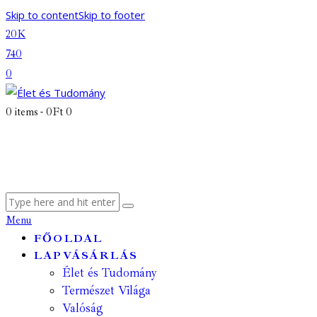
Skip to content
Skip to footer
20K
740
0
0 items
-
0Ft
0
Menu
FŐOLDAL
LAPVÁSÁRLÁS
Élet és Tudomány
Természet Világa
Valóság