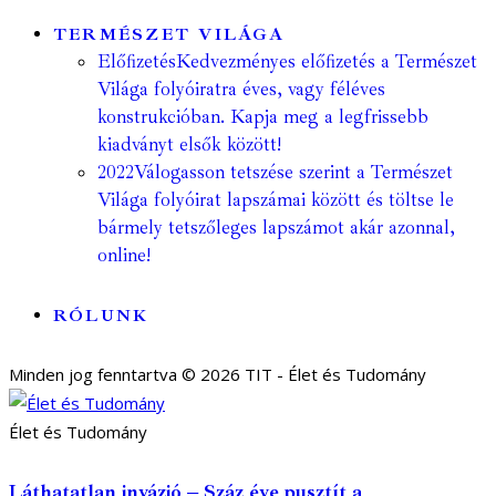
TERMÉSZET VILÁGA
Előfizetés
Kedvezményes előfizetés a Természet
Világa folyóiratra éves, vagy féléves
konstrukcióban. Kapja meg a legfrissebb
kiadványt elsők között!
2022
Válogasson tetszése szerint a Természet
Világa folyóirat lapszámai között és töltse le
bármely tetszőleges lapszámot akár azonnal,
online!
RÓLUNK
Minden jog fenntartva © 2026 TIT - Élet és Tudomány
Élet és Tudomány
Láthatatlan invázió – Száz éve pusztít a