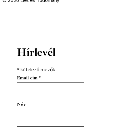
facebook-1
youtube-1
email
Hírlevél
*
kötelező mezők
Email cím
*
Név