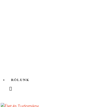
Az ördögfióka története...
RÓLUNK