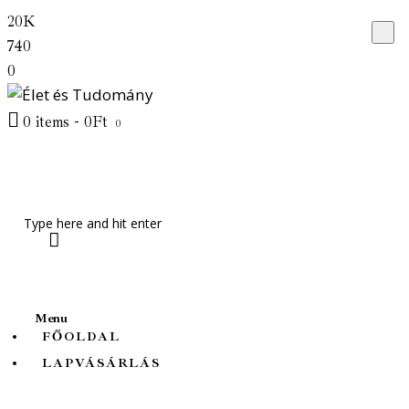
20K
Főoldal
740
Lapvásárlás
0
Friss cikkek
0 items
-
0Ft
0
Témák
Rólunk
Menu
FŐOLDAL
LAPVÁSÁRLÁS
Élet és Tudomány