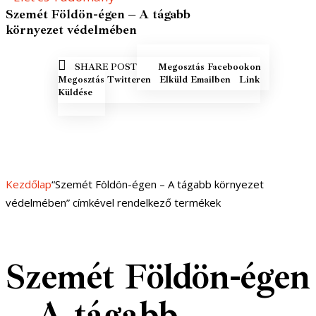
Szemét Földön-égen – A tágabb
környezet védelmében
MEGOSZTÁS
MEGOSZ
SHARE POST
Megosztás Facebookon
FACEBOOKON
TWITTE
ELKÜLD EMAILBEN
COPY URL
Megosztás Twitteren
Elküld Emailben
Link
TO
Küldése
CLIPBOARD
Kezdőlap
“Szemét Földön-égen – A tágabb környezet
védelmében” címkével rendelkező termékek
Szemét Földön-égen
– A tágabb