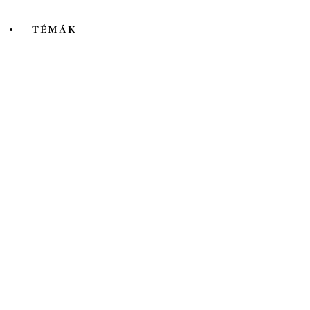
TÉMÁK
Mind
A hét kutatója
Biológia
Csillagászat
Egyéb
Élettudomány
Fizika
Földrajz