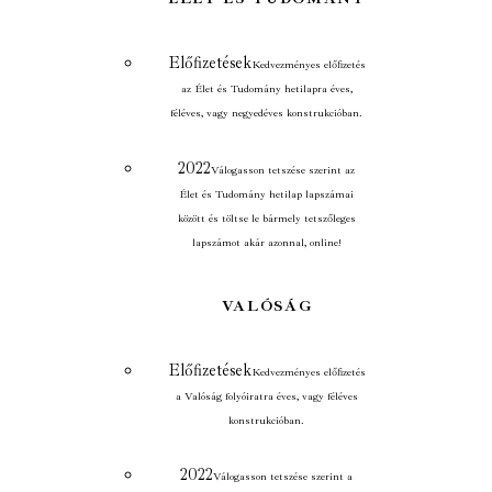
Előfizetések
Kedvezményes előfizetés
az Élet és Tudomány hetilapra éves,
féléves, vagy negyedéves konstrukcióban.
2022
Válogasson tetszése szerint az
Élet és Tudomány hetilap lapszámai
között és töltse le bármely tetszőleges
lapszámot akár azonnal, online!
VALÓSÁG
Előfizetések
Kedvezményes előfizetés
a Valóság folyóiratra éves, vagy féléves
konstrukcióban.
2022
Válogasson tetszése szerint a