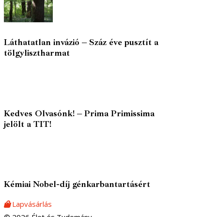
Láthatatlan invázió – Száz éve pusztít a
tölgylisztharmat
Kedves Olvasónk! – Prima Primissima
jelölt a TIT!
Kémiai Nobel-díj génkarbantartásért
Lapvásárlás
© 2026 Élet és Tudomány