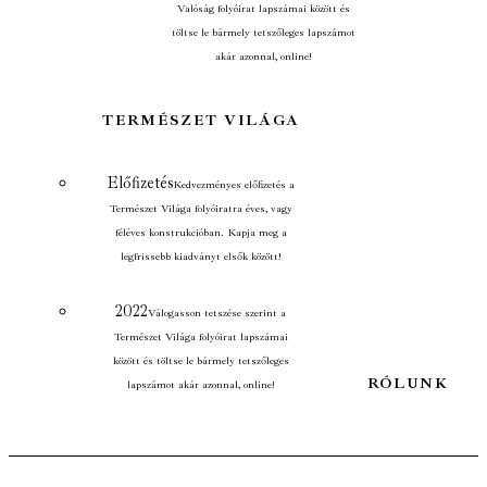
Valóság folyóirat lapszámai között és
töltse le bármely tetszőleges lapszámot
akár azonnal, online!
TERMÉSZET VILÁGA
Előfizetés
Kedvezményes előfizetés a
Természet Világa folyóiratra éves, vagy
féléves konstrukcióban. Kapja meg a
legfrissebb kiadványt elsők között!
2022
Válogasson tetszése szerint a
Természet Világa folyóirat lapszámai
között és töltse le bármely tetszőleges
RÓLUNK
lapszámot akár azonnal, online!