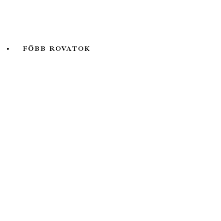
Természet Világa
Valóság
FŐBB ROVATOK
A hét kutatója
Biológia
Fizika
Földtudomány
Könyvtermés
Lélektani lelemények
Ökológia
Orvosbiológia
Pszichológia
Társadalomtudomány
Történelem