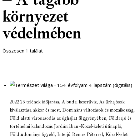
környezet
védelmében
Összesen 1 találat
2022-23 telének időjárása
,
A budai keserűvíz
,
Az űrhajósok
kiválasztása akkor és most
,
Domináns változások és mozaikosság
,
Föld alatti városiasodás az éghajlat függvényében
,
Földrajzi és
történelmi kalandozás Jordániában -Közel-keleti útinapló
,
Földtudományi figyelő
,
Interjú Remes Péterrel
,
Közel-keleti