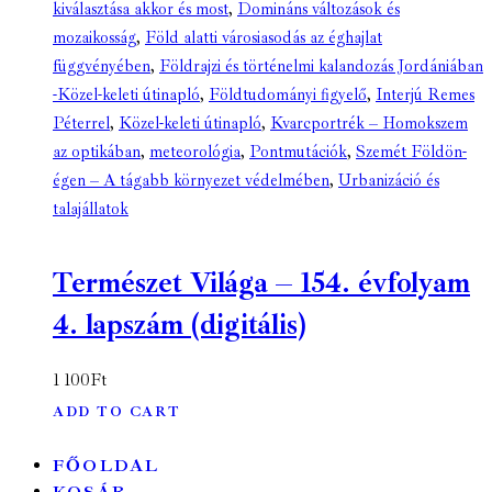
kiválasztása akkor és most
,
Domináns változások és
mozaikosság
,
Föld alatti városiasodás az éghajlat
függvényében
,
Földrajzi és történelmi kalandozás Jordániában
-Közel-keleti útinapló
,
Földtudományi figyelő
,
Interjú Remes
Péterrel
,
Közel-keleti útinapló
,
Kvarcportrék – Homokszem
az optikában
,
meteorológia
,
Pontmutációk
,
Szemét Földön-
égen – A tágabb környezet védelmében
,
Urbanizáció és
talajállatok
Természet Világa – 154. évfolyam
4. lapszám (digitális)
1 100
Ft
ADD TO CART
FŐOLDAL