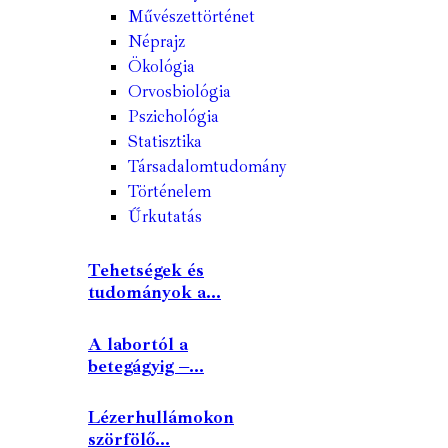
Művészettörténet
Néprajz
Ökológia
Orvosbiológia
Pszichológia
Statisztika
Társadalomtudomány
Történelem
Űrkutatás
Tehetségek és
tudományok a...
A labortól a
betegágyig –...
Lézerhullámokon
szörfölő...