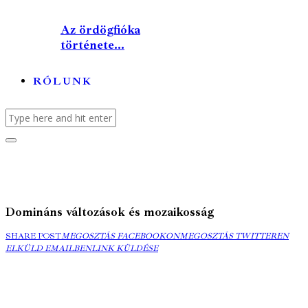
Az ördögfióka
története...
RÓLUNK
Domináns változások és mozaikosság
MEGOSZTÁS
MEGOSZTÁS
ELK
SHARE POST
MEGOSZTÁS FACEBOOKON
MEGOSZTÁS TWITTEREN
FACEBOOKON
COPY
TWITTEREN
EMA
ELKÜLD EMAILBEN
LINK KÜLDÉSE
URL
TO
CLIPBOARD