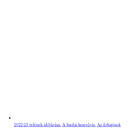
2022-23 telének időjárása
,
A budai keserűvíz
,
Az űrhajósok