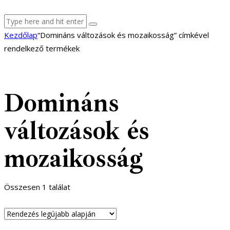
facebook-
youtube-
email
Kezdőlap
“Domináns változások és mozaikosság” címkével
1
1
rendelkező termékek
Domináns
változások és
mozaikosság
Összesen 1 találat