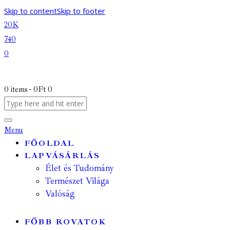
Skip to content
Skip to footer
20K
740
0
0 items
-
0Ft
0
Menu
FŐOLDAL
LAPVÁSÁRLÁS
Élet és Tudomány
Természet Világa
Valóság
FŐBB ROVATOK