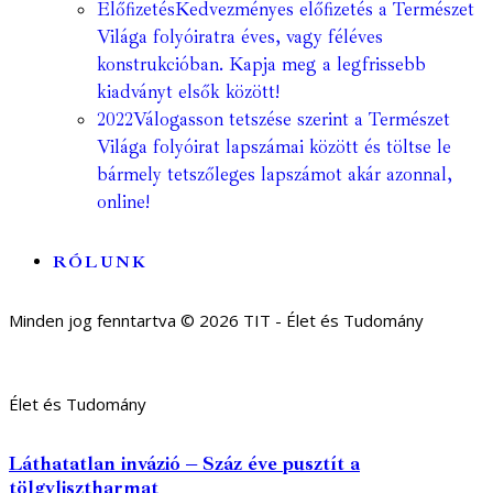
Előfizetés
Kedvezményes előfizetés a Természet
Világa folyóiratra éves, vagy féléves
konstrukcióban. Kapja meg a legfrissebb
kiadványt elsők között!
2022
Válogasson tetszése szerint a Természet
Világa folyóirat lapszámai között és töltse le
bármely tetszőleges lapszámot akár azonnal,
online!
RÓLUNK
Minden jog fenntartva © 2026 TIT - Élet és Tudomány
Élet és Tudomány
Láthatatlan invázió – Száz éve pusztít a
tölgylisztharmat