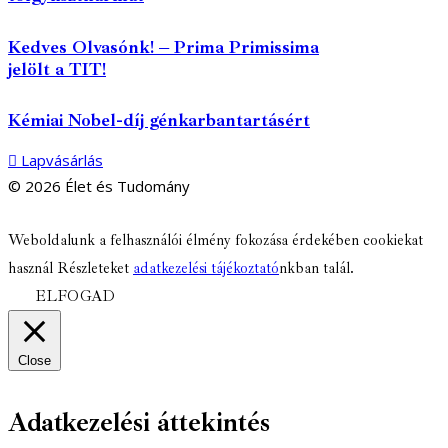
Kedves Olvasónk! – Prima Primissima
jelölt a TIT!
Kémiai Nobel-díj génkarbantartásért
Lapvásárlás
© 2026 Élet és Tudomány
facebook-
youtube-
email
Weboldalunk a felhasználói élmény fokozása érdekében cookiekat
1
1
használ Részleteket
adatkezelési tájékoztató
nkban talál.
ELFOGAD
Close
Adatkezelési áttekintés