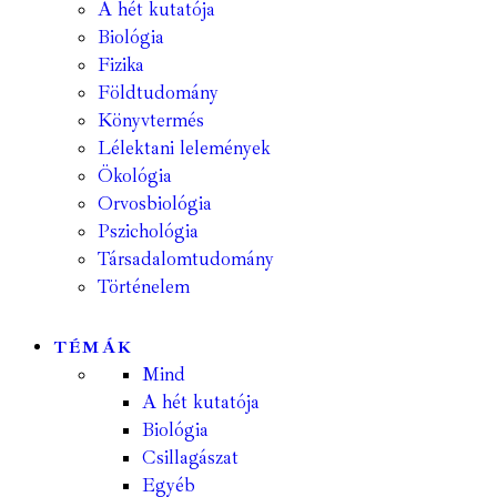
A hét kutatója
Biológia
Fizika
Földtudomány
Könyvtermés
Lélektani lelemények
Ökológia
Orvosbiológia
Pszichológia
Társadalomtudomány
Történelem
TÉMÁK
Mind
A hét kutatója
Biológia
Csillagászat
Egyéb