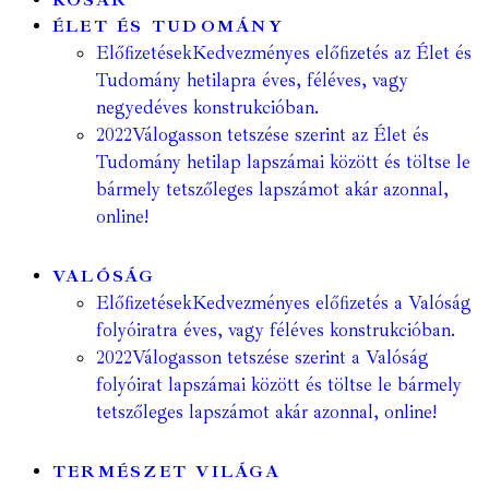
KOSÁR
ÉLET ÉS TUDOMÁNY
Előfizetések
Kedvezményes előfizetés az Élet és
Tudomány hetilapra éves, féléves, vagy
negyedéves konstrukcióban.
2022
Válogasson tetszése szerint az Élet és
Tudomány hetilap lapszámai között és töltse le
bármely tetszőleges lapszámot akár azonnal,
online!
VALÓSÁG
Előfizetések
Kedvezményes előfizetés a Valóság
folyóiratra éves, vagy féléves konstrukcióban.
2022
Válogasson tetszése szerint a Valóság
folyóirat lapszámai között és töltse le bármely
tetszőleges lapszámot akár azonnal, online!
TERMÉSZET VILÁGA