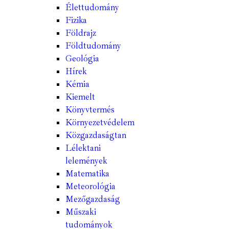
Élettudomány
Fizika
Földrajz
Földtudomány
Geológia
Hírek
Kémia
Kiemelt
Könyvtermés
Környezetvédelem
Közgazdaságtan
Lélektani
lelemények
Matematika
Meteorológia
Mezőgazdaság
Műszaki
tudományok