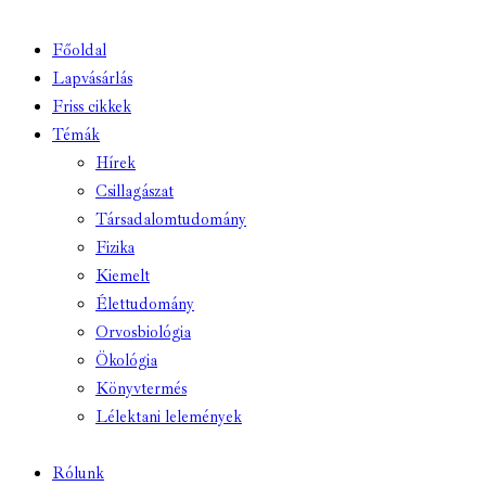
Főoldal
Lapvásárlás
Friss cikkek
Témák
Hírek
Csillagászat
Társadalomtudomány
Fizika
Kiemelt
Élettudomány
Orvosbiológia
Ökológia
Könyvtermés
Lélektani lelemények
Rólunk