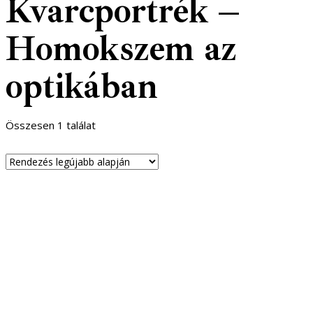
Kvarcportrék –
Homokszem az
optikában
Összesen 1 találat