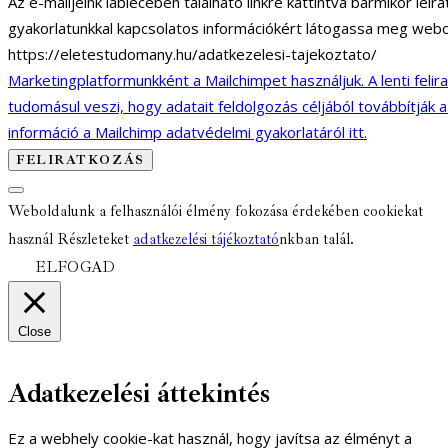
Az e-mailjeink láblécében található linkre kattintva bármikor lei
gyakorlatunkkal kapcsolatos információkért látogassa meg webo
https://eletestudomany.hu/adatkezelesi-tajekoztato/
Marketingplatformunkként a Mailchimpet használjuk. A lenti felir
tudomásul veszi, hogy adatait feldolgozás céljából továbbítják 
információ a Mailchimp adatvédelmi gyakorlatáról itt.
Weboldalunk a felhasználói élmény fokozása érdekében cookiekat
használ Részleteket
adatkezelési tájékoztató
nkban talál.
ELFOGAD
Close
Adatkezelési áttekintés
Ez a webhely cookie-kat használ, hogy javítsa az élményt a