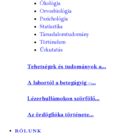
Ökológia
Orvosbiológia
Pszichológia
Statisztika
Társadalomtudomány
Történelem
Űrkutatás
Tehetségek és tudományok a...
A labortól a betegágyig –...
Lézerhullámokon szörfölő...
Az ördögfióka története...
RÓLUNK