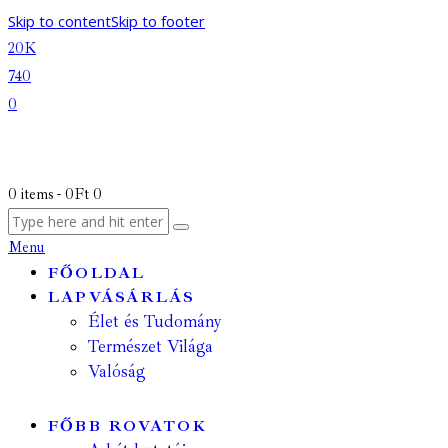
Skip to content
Skip to footer
20K
740
0
0 items
-
0Ft
0
Menu
FŐOLDAL
LAPVÁSÁRLÁS
Élet és Tudomány
Természet Világa
Valóság
FŐBB ROVATOK