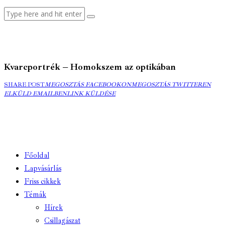
Kvarcportrék – Homokszem az optikában
MEGOSZTÁS
MEGOSZTÁS
ELK
SHARE POST
MEGOSZTÁS FACEBOOKON
MEGOSZTÁS TWITTEREN
FACEBOOKON
COPY
TWITTEREN
EMA
ELKÜLD EMAILBEN
LINK KÜLDÉSE
URL
TO
CLIPBOARD
Főoldal
Lapvásárlás
Friss cikkek
Témák
Hírek
Csillagászat