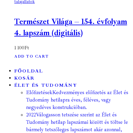
talajállatok
Természet Világa – 154. évfolyam
4. lapszám (digitális)
1 100
Ft
ADD TO CART
FŐOLDAL
KOSÁR
ÉLET ÉS TUDOMÁNY
Előfizetések
Kedvezményes előfizetés az Élet és
Tudomány hetilapra éves, féléves, vagy
negyedéves konstrukcióban.
2022
Válogasson tetszése szerint az Élet és
Tudomány hetilap lapszámai között és töltse le
bármely tetszőleges lapszámot akár azonnal,