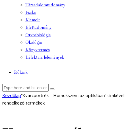
Társadalomtudomány
Fizika
Kiemelt
Élettudomány
Orvosbiológia
Ökológia
Könyvtermés
Lélektani lelemények
Rólunk
facebook-
youtube-
email
Kezdőlap
“Kvarcportrék – Homokszem az optikában” címkével
1
1
rendelkező termékek