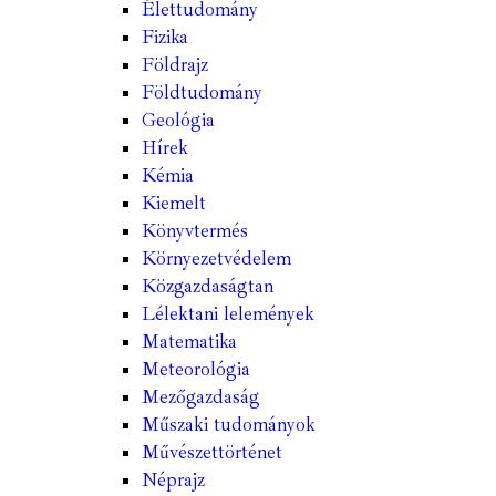
Élettudomány
Fizika
Földrajz
Földtudomány
Geológia
Hírek
Kémia
Kiemelt
Könyvtermés
Környezetvédelem
Közgazdaságtan
Lélektani lelemények
Matematika
Meteorológia
Mezőgazdaság
Műszaki tudományok
Művészettörténet
Néprajz