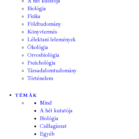
A hét kutatója
Biológia
Fizika
Földtudomány
Könyvtermés
Lélektani lelemények
Ökológia
Orvosbiológia
Pszichológia
Társadalomtudomány
Történelem
TÉMÁK
Mind
A hét kutatója
Biológia
Csillagászat
Egyéb