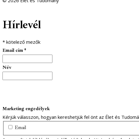
© 2026 Élet és Tudomány
facebook-
youtube-
email
Hírlevél
1
1
*
kötelező mezők
Email cím
*
Név
Marketing engedélyek
Kérjük válasszon, hogyan kereshetjük fel önt az Élet és Tudom
Email