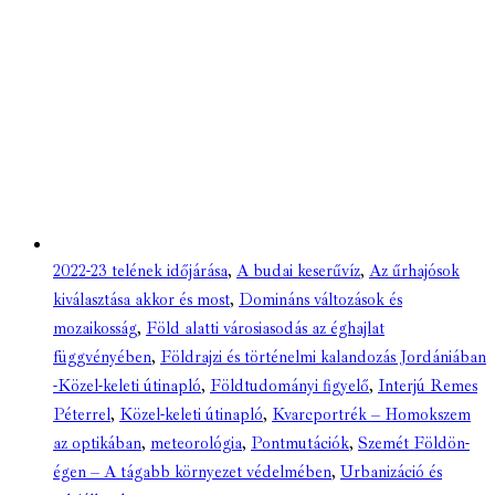
2022-23 telének időjárása
,
A budai keserűvíz
,
Az űrhajósok
kiválasztása akkor és most
,
Domináns változások és
mozaikosság
,
Föld alatti városiasodás az éghajlat
függvényében
,
Földrajzi és történelmi kalandozás Jordániában
-Közel-keleti útinapló
,
Földtudományi figyelő
,
Interjú Remes
Péterrel
,
Közel-keleti útinapló
,
Kvarcportrék – Homokszem
az optikában
,
meteorológia
,
Pontmutációk
,
Szemét Földön-
égen – A tágabb környezet védelmében
,
Urbanizáció és