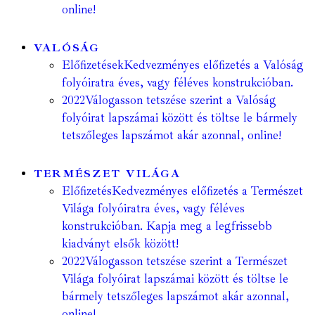
online!
VALÓSÁG
Előfizetések
Kedvezményes előfizetés a Valóság
folyóiratra éves, vagy féléves konstrukcióban.
2022
Válogasson tetszése szerint a Valóság
folyóirat lapszámai között és töltse le bármely
tetszőleges lapszámot akár azonnal, online!
TERMÉSZET VILÁGA
Előfizetés
Kedvezményes előfizetés a Természet
Világa folyóiratra éves, vagy féléves
konstrukcióban. Kapja meg a legfrissebb
kiadványt elsők között!
2022
Válogasson tetszése szerint a Természet
Világa folyóirat lapszámai között és töltse le
bármely tetszőleges lapszámot akár azonnal,
online!