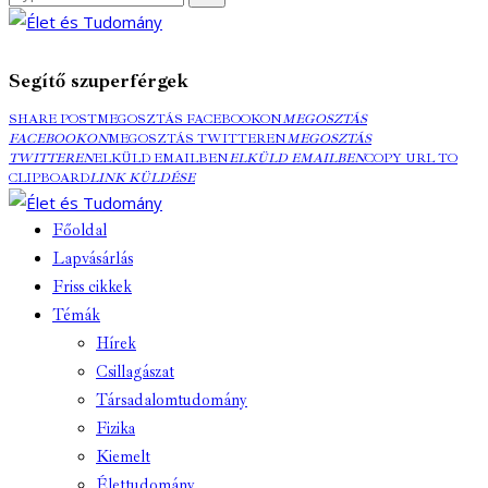
Segítő szuperférgek
SHARE POST
MEGOSZTÁS FACEBOOKON
MEGOSZTÁS
FACEBOOKON
MEGOSZTÁS TWITTEREN
MEGOSZTÁS
TWITTEREN
ELKÜLD EMAILBEN
ELKÜLD EMAILBEN
COPY URL TO
CLIPBOARD
LINK KÜLDÉSE
Főoldal
Lapvásárlás
Friss cikkek
Témák
Hírek
Csillagászat
Társadalomtudomány
Fizika
Kiemelt
Élettudomány