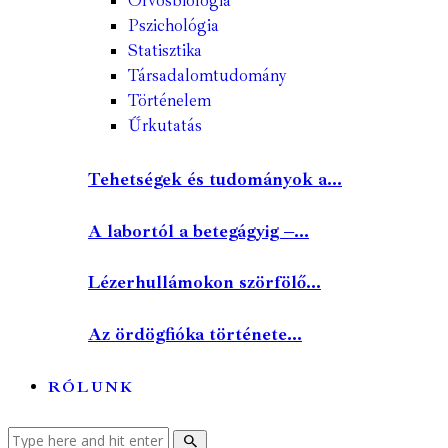
Orvosbiológia
Pszichológia
Statisztika
Társadalomtudomány
Történelem
Űrkutatás
Tehetségek és tudományok a...
A labortól a betegágyig –...
Lézerhullámokon szörfölő...
Az ördögfióka története...
RÓLUNK