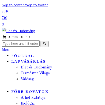
Skip to content
Skip to footer
20K
740
0
0 items
-
0Ft
0
Menu
FŐOLDAL
LAPVÁSÁRLÁS
Élet és Tudomány
Természet Világa
Valóság
FŐBB ROVATOK
A hét kutatója
Biológia