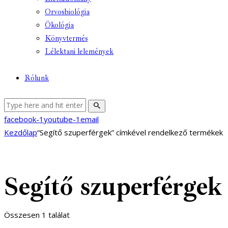
Orvosbiológia
Ökológia
Könyvtermés
Lélektani lelemények
Rólunk
facebook-1
youtube-1
email
Kezdőlap
“Segítő szuperférgek” címkével rendelkező termékek
Segítő szuperférgek
Összesen 1 találat