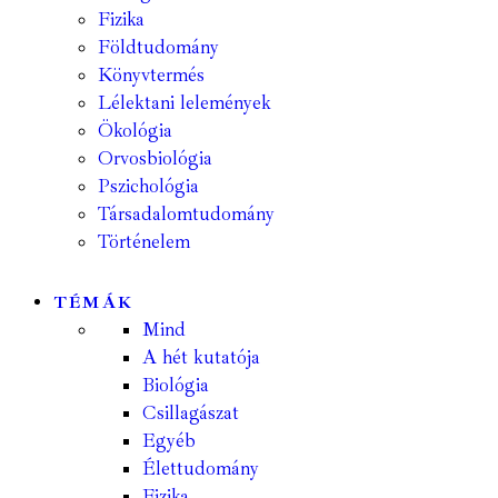
Fizika
Földtudomány
Könyvtermés
Lélektani lelemények
Ökológia
Orvosbiológia
Pszichológia
Társadalomtudomány
Történelem
TÉMÁK
Mind
A hét kutatója
Biológia
Csillagászat
Egyéb
Élettudomány
Fizika