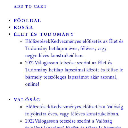
ADD TO CART
FŐOLDAL
KOSÁR
ÉLET ÉS TUDOMÁNY
Előfizetések
Kedvezményes előfizetés az Élet és
Tudomány hetilapra éves, féléves, vagy
negyedéves konstrukcióban.
2022
Válogasson tetszése szerint az Élet és
Tudomány hetilap lapszámai között és töltse le
bármely tetszőleges lapszámot akár azonnal,
online!
VALÓSÁG
Előfizetések
Kedvezményes előfizetés a Valóság
folyóiratra éves, vagy féléves konstrukcióban.
2022
Válogasson tetszése szerint a Valóság