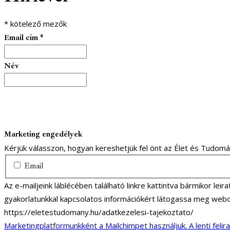
*
kötelező mezők
Email cím
*
Név
Marketing engedélyek
Kérjük válasszon, hogyan kereshetjük fel önt az Élet és Tudom
Email
Az e-mailjeink láblécében található linkre kattintva bármikor lei
gyakorlatunkkal kapcsolatos információkért látogassa meg webo
https://eletestudomany.hu/adatkezelesi-tajekoztato/
Marketingplatformunkként a Mailchimpet használjuk. A lenti felir