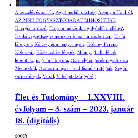
A beszélés és az írás
,
Agystimulált siketség
,
Ásvány a Holdról
,
AZ MNB FOGYASZTÓBARÁT MINŐSÍTÉSE
,
Energiahordozó
,
Hogyan működik a golyóálló mellény?
,
Iskolai végzettség és munkaerőpiac – uniós körkép
,
Kis fa
lábnyom
,
Kölcsey és a magyar nyelv
,
Kölcsey Ferenc
,
Kolozsvár
,
Közlekedő edények
,
Műanyaghulladékok
lebontása
,
nagy fa lábnyom
,
Ősi mélytengerek ragadozói a
Mecsekből
,
Óvatos duhajok – vaddisznó stratégiák
,
Segítő
szuperférgek
,
Vessel
,
Videójáték-függőség
Élet és Tudomány – LXXVIII.
évfolyam – 3. szám – 2023. január
18. (digitális)
600
Ft