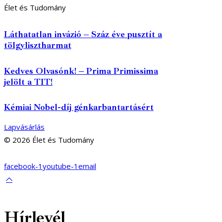
Élet és Tudomány
Láthatatlan invázió – Száz éve pusztít a
tölgylisztharmat
Kedves Olvasónk! – Prima Primissima
jelölt a TIT!
Kémiai Nobel-díj génkarbantartásért
Lapvásárlás
© 2026 Élet és Tudomány
facebook-1
youtube-1
email
Hírlevél