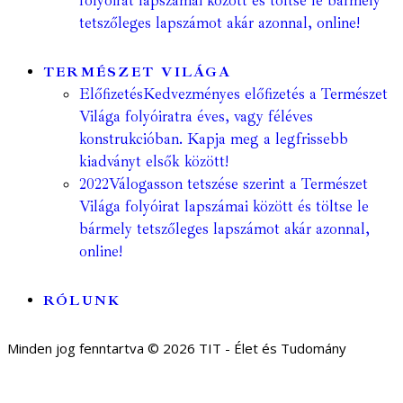
folyóirat lapszámai között és töltse le bármely
tetszőleges lapszámot akár azonnal, online!
TERMÉSZET VILÁGA
Előfizetés
Kedvezményes előfizetés a Természet
Világa folyóiratra éves, vagy féléves
konstrukcióban. Kapja meg a legfrissebb
kiadványt elsők között!
2022
Válogasson tetszése szerint a Természet
Világa folyóirat lapszámai között és töltse le
bármely tetszőleges lapszámot akár azonnal,
online!
RÓLUNK
Minden jog fenntartva © 2026 TIT - Élet és Tudomány