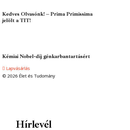
Kedves Olvasónk! – Prima Primissima
jelölt a TIT!
Kémiai Nobel-díj génkarbantartásért
Lapvásárlás
© 2026 Élet és Tudomány
facebook-1
youtube-1
email
Hírlevél