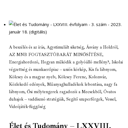
A beszélés és az írás
,
Agystimulált siketség
,
Ásvány a Holdról
,
AZ MNB FOGYASZTÓBARÁT MINŐSÍTÉSE
,
Energiahordozó
,
Hogyan működik a golyóálló mellény?
,
Iskolai
végzettség és munkaerőpiac – uniós körkép
,
Kis fa lábnyom
,
Kölcsey és a magyar nyelv
,
Kölcsey Ferenc
,
Kolozsvár
,
Közlekedő edények
,
Műanyaghulladékok lebontása
,
nagy fa
lábnyom
,
Ősi mélytengerek ragadozói a Mecsekből
,
Óvatos
duhajok – vaddisznó stratégiák
,
Segítő szuperférgek
,
Vessel
,
Videójáték-függőség
Élet és Tudomány – LXXVIII.