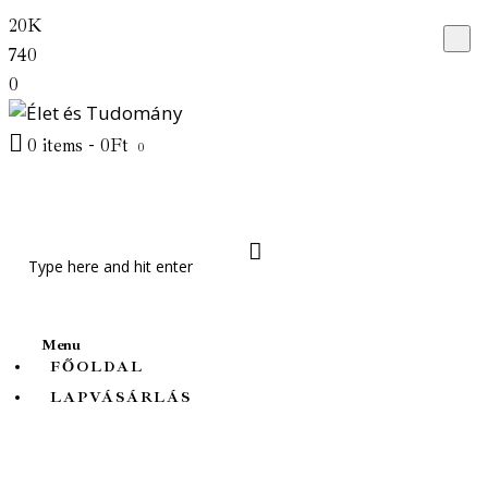
20K
Főoldal
740
Lapvásárlás
0
Friss cikkek
0 items
-
0Ft
0
Témák
Rólunk
Menu
FŐOLDAL
LAPVÁSÁRLÁS
Élet és Tudomány
Természet Világa