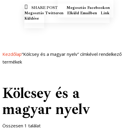
MEGOSZTÁS
MEGOSZ
SHARE POST
Megosztás Facebookon
FACEBOOKON
TWITTE
ELKÜLD EMAILBEN
COPY URL
Megosztás Twitteren
Elküld Emailben
Link
TO
Küldése
CLIPBOARD
Kezdőlap
“Kölcsey és a magyar nyelv” címkével rendelkező
termékek
Kölcsey és a
magyar nyelv
Összesen 1 találat