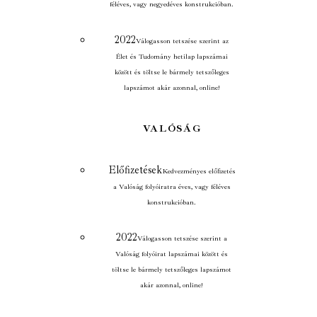
féléves, vagy negyedéves konstrukcióban.
2022
Válogasson tetszése szerint az
Élet és Tudomány hetilap lapszámai
között és töltse le bármely tetszőleges
lapszámot akár azonnal, online!
VALÓSÁG
Előfizetések
Kedvezményes előfizetés
a Valóság folyóiratra éves, vagy féléves
konstrukcióban.
2022
Válogasson tetszése szerint a
Valóság folyóirat lapszámai között és
töltse le bármely tetszőleges lapszámot
akár azonnal, online!