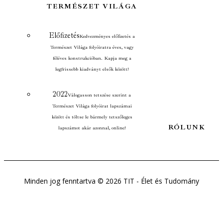
TERMÉSZET VILÁGA
Előfizetés
Kedvezményes előfizetés a
Természet Világa folyóiratra éves, vagy
féléves konstrukcióban. Kapja meg a
legfrissebb kiadványt elsők között!
2022
Válogasson tetszése szerint a
Természet Világa folyóirat lapszámai
között és töltse le bármely tetszőleges
RÓLUNK
lapszámot akár azonnal, online!
Minden jog fenntartva © 2026 TIT - Élet és Tudomány