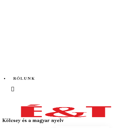
Az ördögfióka története...
RÓLUNK
Kölcsey és a magyar nyelv