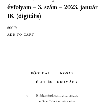
évfolyam – 3. szám – 2023. január
18. (digitális)
600
Ft
ADD TO CART
FŐOLDAL
KOSÁR
ÉLET ÉS TUDOMÁNY
Előfizetések
Kedvezményes előfizetés
az Élet és Tudomány hetilapra éves,