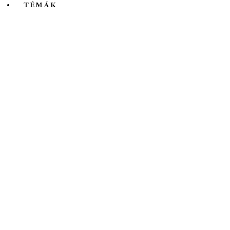
TÉMÁK
Mind
A hét kutatója
Biológia
Csillagászat
Egyéb
Élettudomány
Fizika
Földrajz