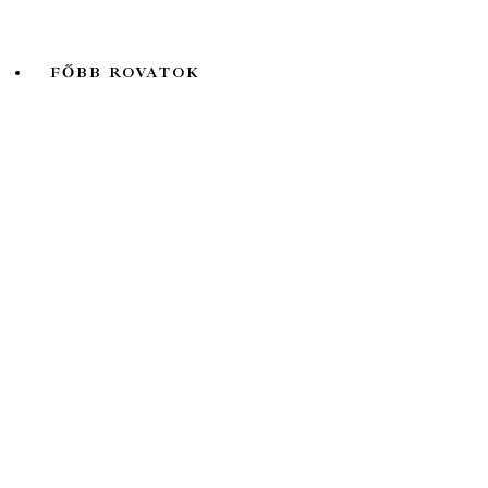
Valóság
FŐBB ROVATOK
A hét kutatója
Biológia
Fizika
Földtudomány
Könyvtermés
Lélektani lelemények
Ökológia
Orvosbiológia
Pszichológia
Társadalomtudomány
Történelem