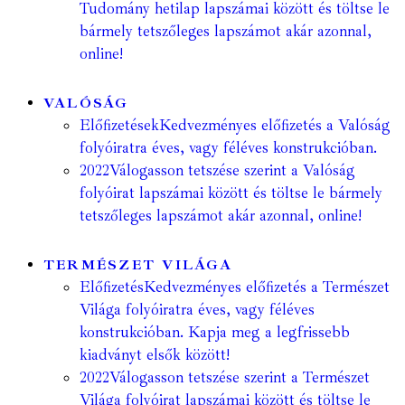
Tudomány hetilap lapszámai között és töltse le
bármely tetszőleges lapszámot akár azonnal,
online!
VALÓSÁG
Előfizetések
Kedvezményes előfizetés a Valóság
folyóiratra éves, vagy féléves konstrukcióban.
2022
Válogasson tetszése szerint a Valóság
folyóirat lapszámai között és töltse le bármely
tetszőleges lapszámot akár azonnal, online!
TERMÉSZET VILÁGA
Előfizetés
Kedvezményes előfizetés a Természet
Világa folyóiratra éves, vagy féléves
konstrukcióban. Kapja meg a legfrissebb
kiadványt elsők között!
2022
Válogasson tetszése szerint a Természet
Világa folyóirat lapszámai között és töltse le