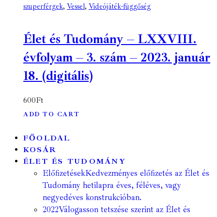
szuperférgek
,
Vessel
,
Videójáték-függőség
Élet és Tudomány – LXXVIII.
évfolyam – 3. szám – 2023. január
18. (digitális)
600
Ft
ADD TO CART
FŐOLDAL
KOSÁR
ÉLET ÉS TUDOMÁNY
Előfizetések
Kedvezményes előfizetés az Élet és
Tudomány hetilapra éves, féléves, vagy
negyedéves konstrukcióban.
2022
Válogasson tetszése szerint az Élet és