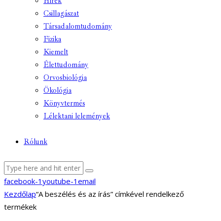
Hírek
Csillagászat
Társadalomtudomány
Fizika
Kiemelt
Élettudomány
Orvosbiológia
Ökológia
Könyvtermés
Lélektani lelemények
Rólunk
facebook-1
youtube-1
email
Kezdőlap
“A beszélés és az írás” címkével rendelkező
termékek