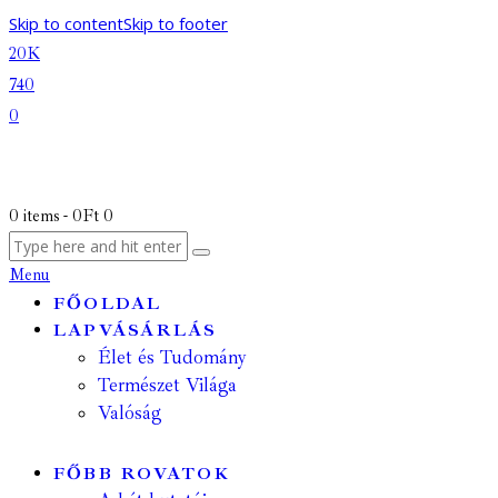
Skip to content
Skip to footer
20K
740
0
0 items
-
0Ft
0
Menu
FŐOLDAL
LAPVÁSÁRLÁS
Élet és Tudomány
Természet Világa
Valóság
FŐBB ROVATOK