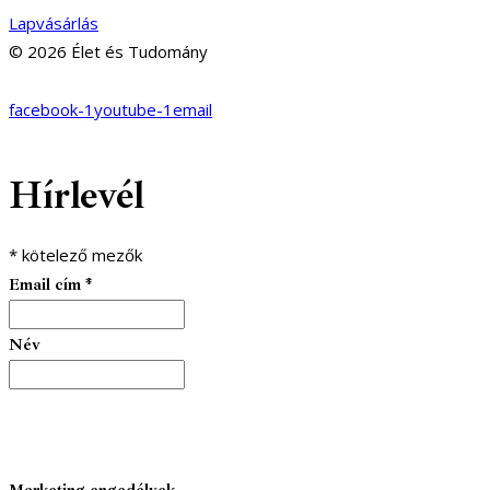
Lapvásárlás
© 2026 Élet és Tudomány
facebook-1
youtube-1
email
Hírlevél
*
kötelező mezők
Email cím
*
Név