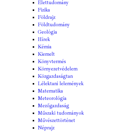
Élettudomány
Fizika
Földrajz
Földtudomány
Geológia
Hírek
Kémia
Kiemelt
Könyvtermés
Környezetvédelem
Közgazdaságtan
Lélektani lelemények
Matematika
Meteorológia
Mezőgazdaság
Műszaki tudományok
Művészettörténet
Néprajz