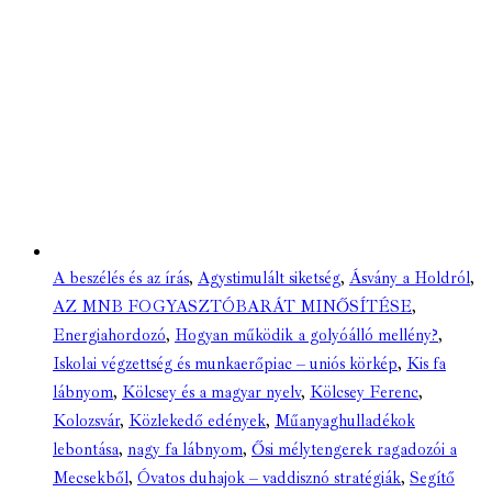
A beszélés és az írás
,
Agystimulált siketség
,
Ásvány a Holdról
,
AZ MNB FOGYASZTÓBARÁT MINŐSÍTÉSE
,
Energiahordozó
,
Hogyan működik a golyóálló mellény?
,
Iskolai végzettség és munkaerőpiac – uniós körkép
,
Kis fa
lábnyom
,
Kölcsey és a magyar nyelv
,
Kölcsey Ferenc
,
Kolozsvár
,
Közlekedő edények
,
Műanyaghulladékok
lebontása
,
nagy fa lábnyom
,
Ősi mélytengerek ragadozói a
Mecsekből
,
Óvatos duhajok – vaddisznó stratégiák
,
Segítő