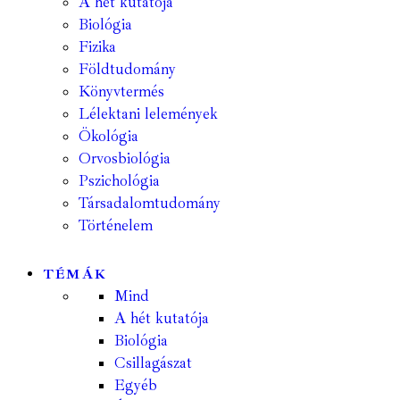
A hét kutatója
Biológia
Fizika
Földtudomány
Könyvtermés
Lélektani lelemények
Ökológia
Orvosbiológia
Pszichológia
Társadalomtudomány
Történelem
TÉMÁK
Mind
A hét kutatója
Biológia
Csillagászat
Egyéb