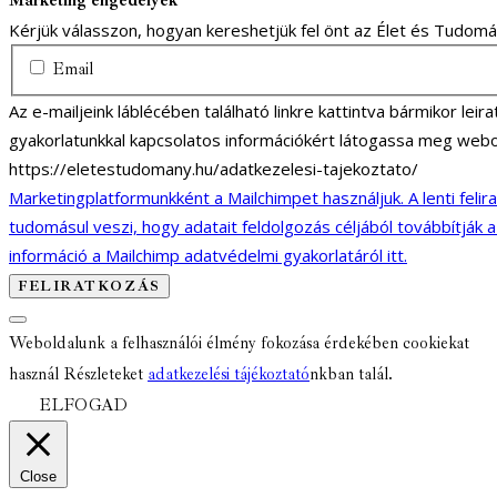
Marketing engedélyek
Kérjük válasszon, hogyan kereshetjük fel önt az Élet és Tudom
Email
Az e-mailjeink láblécében található linkre kattintva bármikor lei
gyakorlatunkkal kapcsolatos információkért látogassa meg webo
https://eletestudomany.hu/adatkezelesi-tajekoztato/
Marketingplatformunkként a Mailchimpet használjuk. A lenti felir
tudomásul veszi, hogy adatait feldolgozás céljából továbbítják 
információ a Mailchimp adatvédelmi gyakorlatáról itt.
Weboldalunk a felhasználói élmény fokozása érdekében cookiekat
használ Részleteket
adatkezelési tájékoztató
nkban talál.
ELFOGAD
Close