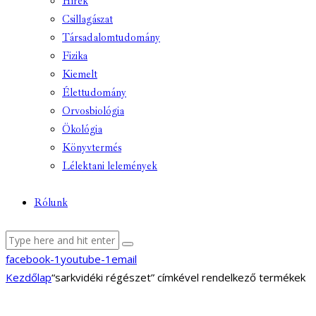
Hírek
Csillagászat
Társadalomtudomány
Fizika
Kiemelt
Élettudomány
Orvosbiológia
Ökológia
Könyvtermés
Lélektani lelemények
Rólunk
facebook-1
youtube-1
email
Kezdőlap
“sarkvidéki régészet” címkével rendelkező termékek