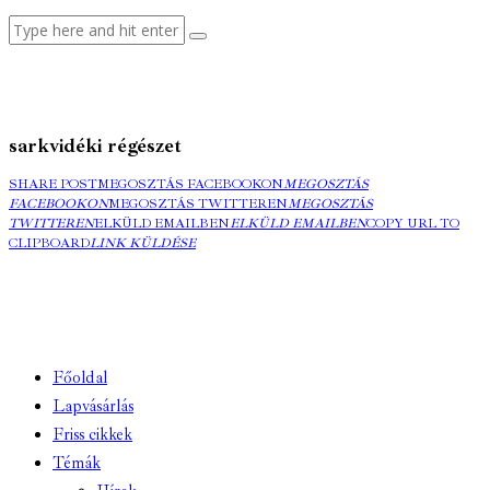
sarkvidéki régészet
SHARE POST
MEGOSZTÁS FACEBOOKON
MEGOSZTÁS
FACEBOOKON
MEGOSZTÁS TWITTEREN
MEGOSZTÁS
TWITTEREN
ELKÜLD EMAILBEN
ELKÜLD EMAILBEN
COPY URL TO
CLIPBOARD
LINK KÜLDÉSE
Főoldal
Lapvásárlás
Friss cikkek
Témák