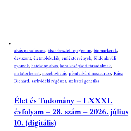
alvás paradoxona
,
átszerkesztett epigenom
,
biomarkerek
,
deviszont
,
életmolekulák
,
emléktörvények
,
földönkívüli
nyomok
,
hatékony alvás
,
kora középkori társadalmak
,
metatorbernit
,
nocebo-hatás
,
pávafarkú dinoszaurusz
,
Rácz
Richárd
,
sarkvidéki régészet
,
szelestei genetika
Élet és Tudomány – LXXXI.
évfolyam – 28. szám – 2026. július
10. (digitális)