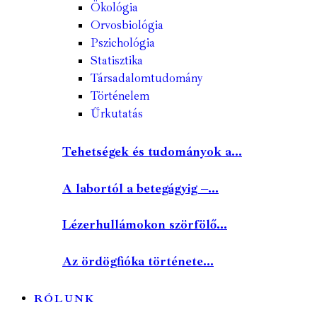
Ökológia
Orvosbiológia
Pszichológia
Statisztika
Társadalomtudomány
Történelem
Űrkutatás
Tehetségek és tudományok a...
A labortól a betegágyig –...
Lézerhullámokon szörfölő...
Az ördögfióka története...
RÓLUNK