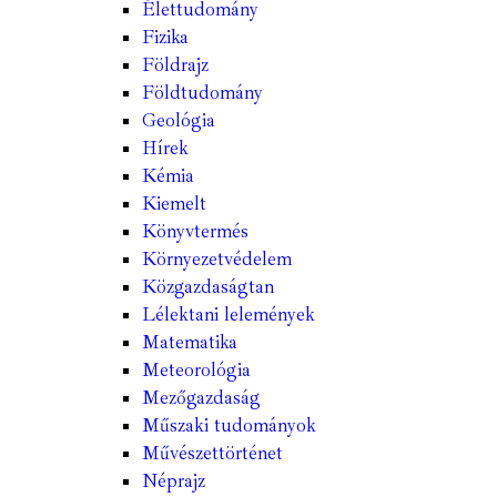
Élettudomány
Fizika
Földrajz
Földtudomány
Geológia
Hírek
Kémia
Kiemelt
Könyvtermés
Környezetvédelem
Közgazdaságtan
Lélektani lelemények
Matematika
Meteorológia
Mezőgazdaság
Műszaki tudományok
Művészettörténet
Néprajz