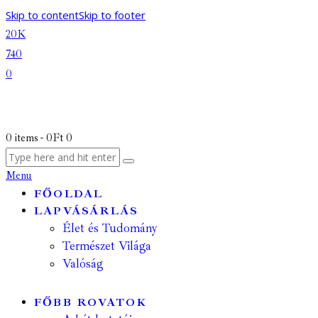
Skip to content
Skip to footer
20K
740
0
0 items
-
0Ft
0
Menu
FŐOLDAL
LAPVÁSÁRLÁS
Élet és Tudomány
Természet Világa
Valóság
FŐBB ROVATOK