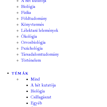
A hét kutatója
Biológia
Fizika
Földtudomány
Könyvtermés
Lélektani lelemények
Ökológia
Orvosbiológia
Pszichológia
Társadalomtudomány
Történelem
TÉMÁK
Mind
A hét kutatója
Biológia
Csillagászat
Egyéb