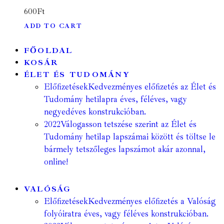
600
Ft
ADD TO CART
FŐOLDAL
KOSÁR
ÉLET ÉS TUDOMÁNY
Előfizetések
Kedvezményes előfizetés az Élet és
Tudomány hetilapra éves, féléves, vagy
negyedéves konstrukcióban.
2022
Válogasson tetszése szerint az Élet és
Tudomány hetilap lapszámai között és töltse le
bármely tetszőleges lapszámot akár azonnal,
online!
VALÓSÁG
Előfizetések
Kedvezményes előfizetés a Valóság
folyóiratra éves, vagy féléves konstrukcióban.