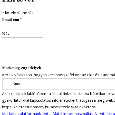
*
kötelező mezők
Email cím
*
Név
Marketing engedélyek
Kérjük válasszon, hogyan kereshetjük fel önt az Élet és Tudom
Email
Az e-mailjeink láblécében található linkre kattintva bármikor lei
gyakorlatunkkal kapcsolatos információkért látogassa meg webo
https://eletestudomany.hu/adatkezelesi-tajekoztato/
Marketingplatformunkként a Mailchimpet használjuk. A lenti felir