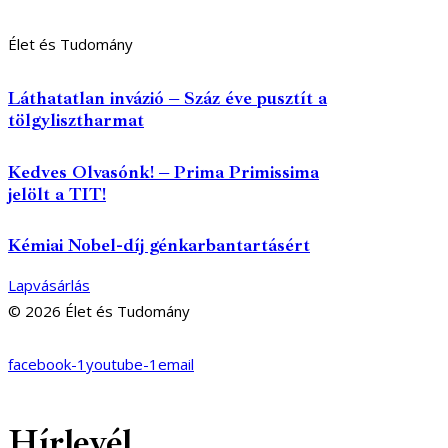
Élet és Tudomány
Láthatatlan invázió – Száz éve pusztít a
tölgylisztharmat
Kedves Olvasónk! – Prima Primissima
jelölt a TIT!
Kémiai Nobel-díj génkarbantartásért
Lapvásárlás
© 2026 Élet és Tudomány
facebook-1
youtube-1
email
Hírlevél