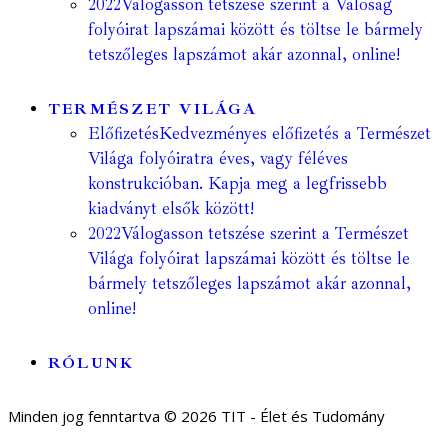
2022
Válogasson tetszése szerint a Valóság
folyóirat lapszámai között és töltse le bármely
tetszőleges lapszámot akár azonnal, online!
TERMÉSZET VILÁGA
Előfizetés
Kedvezményes előfizetés a Természet
Világa folyóiratra éves, vagy féléves
konstrukcióban. Kapja meg a legfrissebb
kiadványt elsők között!
2022
Válogasson tetszése szerint a Természet
Világa folyóirat lapszámai között és töltse le
bármely tetszőleges lapszámot akár azonnal,
online!
RÓLUNK
Minden jog fenntartva © 2026 TIT - Élet és Tudomány