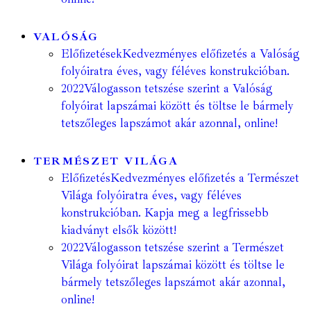
VALÓSÁG
Előfizetések
Kedvezményes előfizetés a Valóság
folyóiratra éves, vagy féléves konstrukcióban.
2022
Válogasson tetszése szerint a Valóság
folyóirat lapszámai között és töltse le bármely
tetszőleges lapszámot akár azonnal, online!
TERMÉSZET VILÁGA
Előfizetés
Kedvezményes előfizetés a Természet
Világa folyóiratra éves, vagy féléves
konstrukcióban. Kapja meg a legfrissebb
kiadványt elsők között!
2022
Válogasson tetszése szerint a Természet
Világa folyóirat lapszámai között és töltse le
bármely tetszőleges lapszámot akár azonnal,
online!