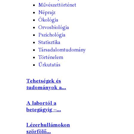
Művészettörténet
Néprajz
Ökológia
Orvosbiológia
Pszichológia
Statisztika
Társadalomtudomány
Történelem
Űrkutatás
Tehetségek és
tudományok a...
A labortól a
betegágyig –...
Lézerhullámokon
szörfölő...