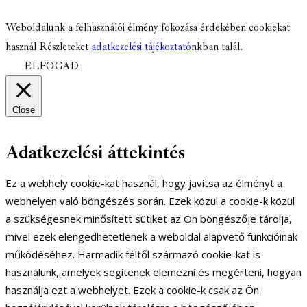
facebook-
youtube-
email
Weboldalunk a felhasználói élmény fokozása érdekében cookiekat
1
1
használ Részleteket
adatkezelési tájékoztató
nkban talál.
ELFOGAD
Close
Adatkezelési áttekintés
Ez a webhely cookie-kat használ, hogy javítsa az élményt a
webhelyen való böngészés során. Ezek közül a cookie-k közül
a szükségesnek minősített sütiket az Ön böngészője tárolja,
mivel ezek elengedhetetlenek a weboldal alapvető funkcióinak
működéséhez. Harmadik féltől származó cookie-kat is
használunk, amelyek segítenek elemezni és megérteni, hogyan
használja ezt a webhelyet. Ezek a cookie-k csak az Ön