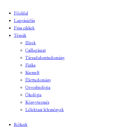
Főoldal
Lapvásárlás
Friss cikkek
Témák
Hírek
Csillagászat
Társadalomtudomány
Fizika
Kiemelt
Élettudomány
Orvosbiológia
Ökológia
Könyvtermés
Lélektani lelemények
Rólunk