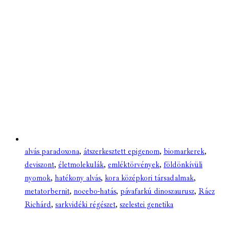
alvás paradoxona
,
átszerkesztett epigenom
,
biomarkerek
,
deviszont
,
életmolekulák
,
emléktörvények
,
földönkívüli
nyomok
,
hatékony alvás
,
kora középkori társadalmak
,
metatorbernit
,
nocebo-hatás
,
pávafarkú dinoszaurusz
,
Rácz
Richárd
,
sarkvidéki régészet
,
szelestei genetika