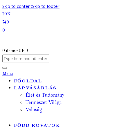
Skip to content
Skip to footer
20K
740
0
0 items
-
0Ft
0
Menu
FŐOLDAL
LAPVÁSÁRLÁS
Élet és Tudomány
Természet Világa
Valóság
FŐBB ROVATOK