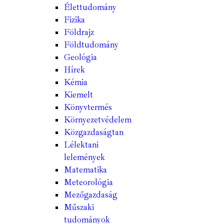
Élettudomány
Fizika
Földrajz
Földtudomány
Geológia
Hírek
Kémia
Kiemelt
Könyvtermés
Környezetvédelem
Közgazdaságtan
Lélektani
lelemények
Matematika
Meteorológia
Mezőgazdaság
Műszaki
tudományok