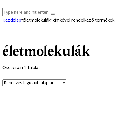
facebook-
youtube-
email
Kezdőlap
“életmolekulák” címkével rendelkező termékek
1
1
életmolekulák
Összesen 1 találat