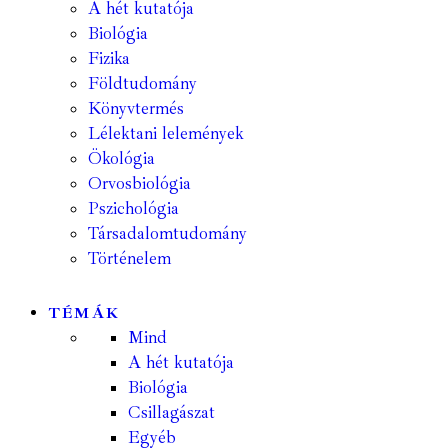
A hét kutatója
Biológia
Fizika
Földtudomány
Könyvtermés
Lélektani lelemények
Ökológia
Orvosbiológia
Pszichológia
Társadalomtudomány
Történelem
TÉMÁK
Mind
A hét kutatója
Biológia
Csillagászat
Egyéb