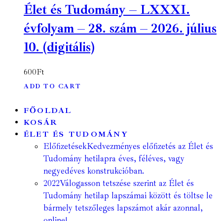
Élet és Tudomány – LXXXI.
évfolyam – 28. szám – 2026. július
10. (digitális)
600
Ft
ADD TO CART
FŐOLDAL
KOSÁR
ÉLET ÉS TUDOMÁNY
Előfizetések
Kedvezményes előfizetés az Élet és
Tudomány hetilapra éves, féléves, vagy
negyedéves konstrukcióban.
2022
Válogasson tetszése szerint az Élet és
Tudomány hetilap lapszámai között és töltse le
bármely tetszőleges lapszámot akár azonnal,
online!