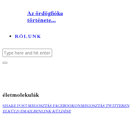
Az ördögfióka
története...
RÓLUNK
életmolekulák
MEGOSZTÁS
MEGOSZTÁS
ELK
SHARE POST
MEGOSZTÁS FACEBOOKON
MEGOSZTÁS TWITTEREN
FACEBOOKON
COPY
TWITTEREN
EMA
ELKÜLD EMAILBEN
LINK KÜLDÉSE
URL
TO
CLIPBOARD