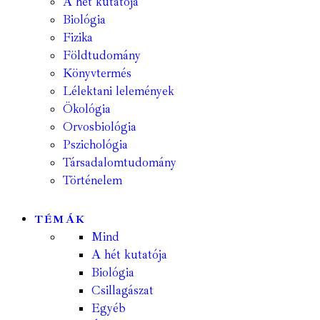
A hét kutatója
Biológia
Fizika
Földtudomány
Könyvtermés
Lélektani lelemények
Ökológia
Orvosbiológia
Pszichológia
Társadalomtudomány
Történelem
TÉMÁK
Mind
A hét kutatója
Biológia
Csillagászat
Egyéb