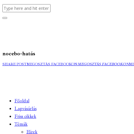
nocebo-hatás
SHARE POST
MEGOSZTÁS FACEBOOKON
MEGOSZTÁS FACEBOOKON
M
Főoldal
Lapvásárlás
Friss cikkek
Témák
Hírek