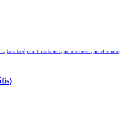
vás
,
kora középkori társadalmak
,
metatorbernit
,
nocebo-hatás
,
lis)