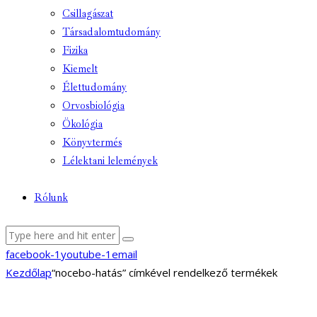
Csillagászat
Társadalomtudomány
Fizika
Kiemelt
Élettudomány
Orvosbiológia
Ökológia
Könyvtermés
Lélektani lelemények
Rólunk
facebook-1
youtube-1
email
Kezdőlap
“nocebo-hatás” címkével rendelkező termékek