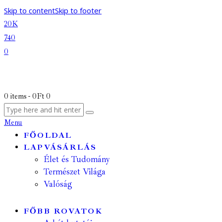
Skip to content
Skip to footer
20K
740
0
0 items
-
0Ft
0
Menu
FŐOLDAL
LAPVÁSÁRLÁS
Élet és Tudomány
Természet Világa
Valóság
FŐBB ROVATOK