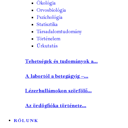
Ökológia
Orvosbiológia
Pszichológia
Statisztika
Társadalomtudomány
Történelem
Űrkutatás
Tehetségek és tudományok a...
A labortól a betegágyig –...
Lézerhullámokon szörfölő...
Az ördögfióka története...
RÓLUNK