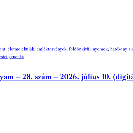
ont
,
életmolekulák
,
emléktörvények
,
földönkívüli nyomok
,
hatékony al
estei genetika
 – 28. szám – 2026. július 10. (digitá