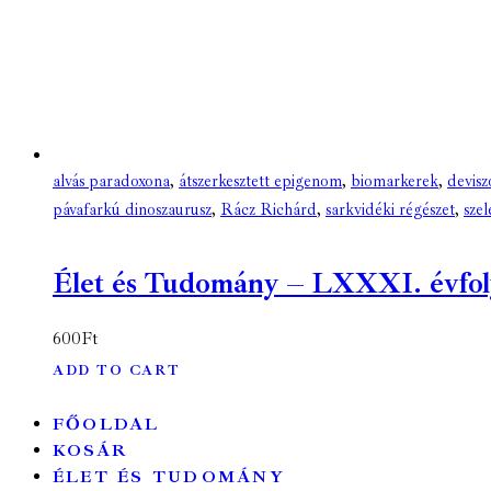
alvás paradoxona
,
átszerkesztett epigenom
,
biomarkerek
,
devisz
pávafarkú dinoszaurusz
,
Rácz Richárd
,
sarkvidéki régészet
,
szel
Élet és Tudomány – LXXXI. évfolyam
600
Ft
ADD TO CART
FŐOLDAL
KOSÁR
ÉLET ÉS TUDOMÁNY