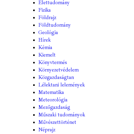
Élettudomány
Fizika
Földrajz
Földtudomány
Geológia
Hírek
Kémia
Kiemelt
Könyvtermés
Környezetvédelem
Közgazdaságtan
Lélektani lelemények
Matematika
Meteorológia
Mezőgazdaság
Műszaki tudományok
Művészettörténet
Néprajz