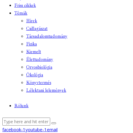
Friss cikkek
Témák
Hírek
Csillagászat
Társadalomtudomány
Fizika
Kiemelt
Élettudomány
Orvosbiológia
Ökológia
Könyvtermés
Lélektani lelemények
Rólunk
facebook-1
youtube-1
email