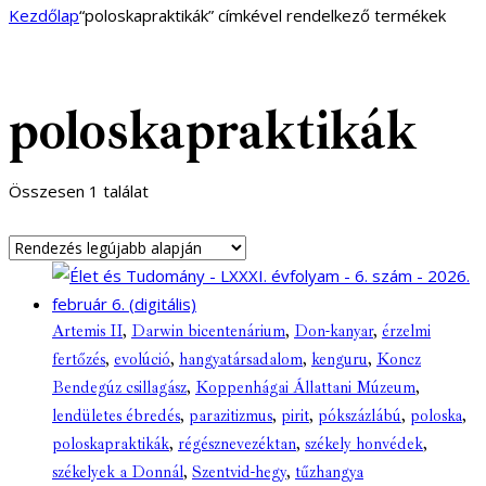
Kezdőlap
“poloskapraktikák” címkével rendelkező termékek
poloskapraktikák
Összesen 1 találat
Artemis II
,
Darwin bicentenárium
,
Don-kanyar
,
érzelmi
fertőzés
,
evolúció
,
hangyatársadalom
,
kenguru
,
Koncz
Bendegúz csillagász
,
Koppenhágai Állattani Múzeum
,
lendületes ébredés
,
parazitizmus
,
pirit
,
pókszázlábú
,
poloska
,
poloskapraktikák
,
régésznevezéktan
,
székely honvédek
,
székelyek a Donnál
,
Szentvid-hegy
,
tűzhangya