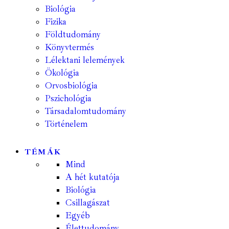
Biológia
Fizika
Földtudomány
Könyvtermés
Lélektani lelemények
Ökológia
Orvosbiológia
Pszichológia
Társadalomtudomány
Történelem
TÉMÁK
Mind
A hét kutatója
Biológia
Csillagászat
Egyéb
Élettudomány