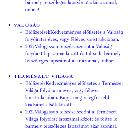
bármely tetszőleges lapszámot akár azonnal,
online!
VALÓSÁG
Előfizetések
Kedvezményes előfizetés a Valóság
folyóiratra éves, vagy féléves konstrukcióban.
2022
Válogasson tetszése szerint a Valóság
folyóirat lapszámai között és töltse le bármely
tetszőleges lapszámot akár azonnal, online!
TERMÉSZET VILÁGA
Előfizetés
Kedvezményes előfizetés a Természet
Világa folyóiratra éves, vagy féléves
konstrukcióban. Kapja meg a legfrissebb
kiadványt elsők között!
2022
Válogasson tetszése szerint a Természet
Világa folyóirat lapszámai között és töltse le
bármely tetszőleges lapszámot akár azonnal,