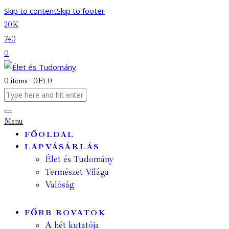
Skip to content
Skip to footer
20K
740
0
0 items
-
0Ft
0
Menu
FŐOLDAL
LAPVÁSÁRLÁS
Élet és Tudomány
Természet Világa
Valóság
FŐBB ROVATOK
A hét kutatója