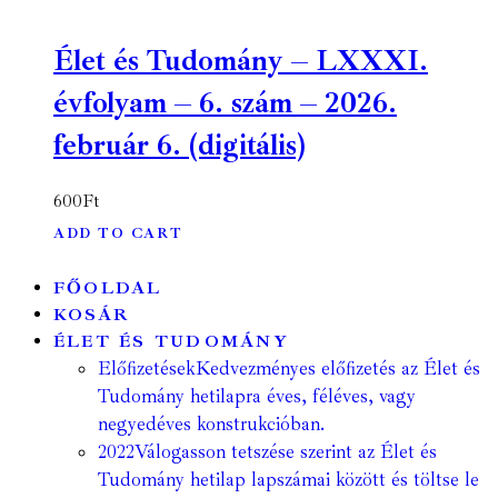
Élet és Tudomány – LXXXI.
évfolyam – 6. szám – 2026.
február 6. (digitális)
600
Ft
ADD TO CART
FŐOLDAL
KOSÁR
ÉLET ÉS TUDOMÁNY
Előfizetések
Kedvezményes előfizetés az Élet és
Tudomány hetilapra éves, féléves, vagy
negyedéves konstrukcióban.
2022
Válogasson tetszése szerint az Élet és
Tudomány hetilap lapszámai között és töltse le