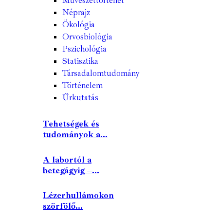
Művészettörténet
Néprajz
Ökológia
Orvosbiológia
Pszichológia
Statisztika
Társadalomtudomány
Történelem
Űrkutatás
Tehetségek és
tudományok a...
A labortól a
betegágyig –...
Lézerhullámokon
szörfölő...