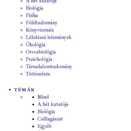
A hét kutatója
Biológia
Fizika
Földtudomány
Könyvtermés
Lélektani lelemények
Ökológia
Orvosbiológia
Pszichológia
Társadalomtudomány
Történelem
TÉMÁK
Mind
A hét kutatója
Biológia
Csillagászat
Egyéb