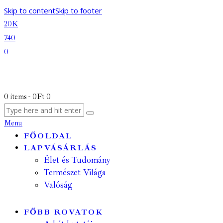
Skip to content
Skip to footer
20K
740
0
0 items
-
0Ft
0
Menu
FŐOLDAL
LAPVÁSÁRLÁS
Élet és Tudomány
Természet Világa
Valóság
FŐBB ROVATOK