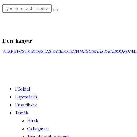
Don-kanyar
SHARE POST
MEGOSZTÁS FACEBOOKON
MEGOSZTÁS FACEBOOKON
M
Főoldal
Lapvásárlás
Friss cikkek
Témák
Hírek
Csillagászat
Társadalomtudomány