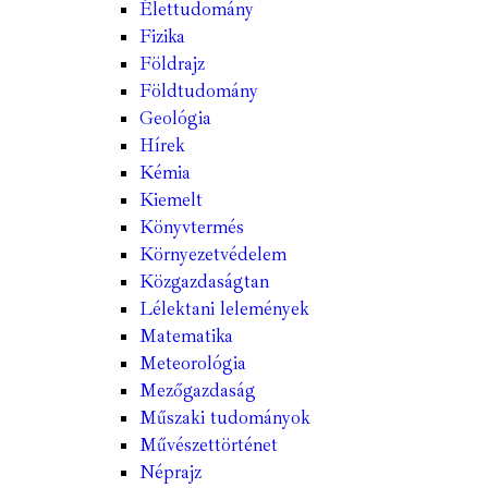
Élettudomány
Fizika
Földrajz
Földtudomány
Geológia
Hírek
Kémia
Kiemelt
Könyvtermés
Környezetvédelem
Közgazdaságtan
Lélektani lelemények
Matematika
Meteorológia
Mezőgazdaság
Műszaki tudományok
Művészettörténet
Néprajz