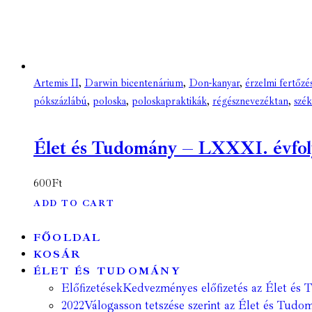
Artemis II
,
Darwin bicentenárium
,
Don-kanyar
,
érzelmi fertőzé
pókszázlábú
,
poloska
,
poloskapraktikák
,
régésznevezéktan
,
szé
Élet és Tudomány – LXXXI. évfolya
600
Ft
ADD TO CART
FŐOLDAL
KOSÁR
ÉLET ÉS TUDOMÁNY
Előfizetések
Kedvezményes előfizetés az Élet és 
2022
Válogasson tetszése szerint az Élet és Tudom