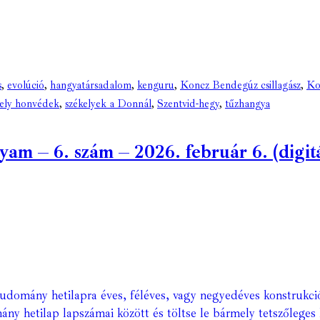
s
,
evolúció
,
hangyatársadalom
,
kenguru
,
Koncz Bendegúz csillagász
,
Ko
kely honvédek
,
székelyek a Donnál
,
Szentvid-hegy
,
tűzhangya
m – 6. szám – 2026. február 6. (digitá
Tudomány hetilapra éves, féléves, vagy negyedéves konstrukci
ány hetilap lapszámai között és töltse le bármely tetszőleges 