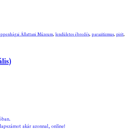
ppenhágai Állattani Múzeum
,
lendületes ébredés
,
parazitizmus
,
pirit
,
lis)
óban.
lapszámot akár azonnal, online!