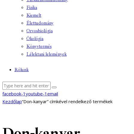
Fizika
Kiemelt
Élettudomány
Orvosbiológia
Ökológia
Könyvtermés
Lélektani lelemények
Rólunk
facebook-1
youtube-1
email
Kezdőlap
“Don-kanyar” címkével rendelkező termékek
Don-kanyar