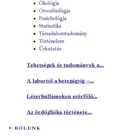
Ökológia
Orvosbiológia
Pszichológia
Statisztika
Társadalomtudomány
Történelem
Űrkutatás
Tehetségek és tudományok a...
A labortól a betegágyig –...
Lézerhullámokon szörfölő...
Az ördögfióka története...
RÓLUNK