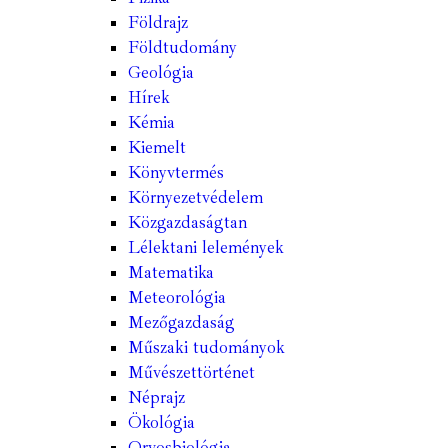
Földrajz
Földtudomány
Geológia
Hírek
Kémia
Kiemelt
Könyvtermés
Környezetvédelem
Közgazdaságtan
Lélektani lelemények
Matematika
Meteorológia
Mezőgazdaság
Műszaki tudományok
Művészettörténet
Néprajz
Ökológia
Orvosbiológia