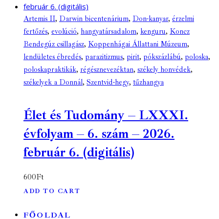
Artemis II
,
Darwin bicentenárium
,
Don-kanyar
,
érzelmi
fertőzés
,
evolúció
,
hangyatársadalom
,
kenguru
,
Koncz
Bendegúz csillagász
,
Koppenhágai Állattani Múzeum
,
lendületes ébredés
,
parazitizmus
,
pirit
,
pókszázlábú
,
poloska
,
poloskapraktikák
,
régésznevezéktan
,
székely honvédek
,
székelyek a Donnál
,
Szentvid-hegy
,
tűzhangya
Élet és Tudomány – LXXXI.
évfolyam – 6. szám – 2026.
február 6. (digitális)
600
Ft
ADD TO CART
FŐOLDAL