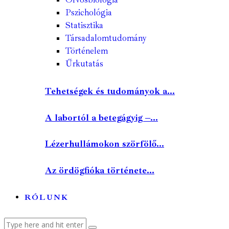
Pszichológia
Statisztika
Társadalomtudomány
Történelem
Űrkutatás
Tehetségek és tudományok a...
A labortól a betegágyig –...
Lézerhullámokon szörfölő...
Az ördögfióka története...
RÓLUNK