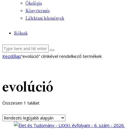
Ökológia
Könyvtermés
Lélektani lelemények
Rólunk
facebook-
youtube-
email
Kezdőlap
“evolúció” címkével rendelkező termékek
1
1
evolúció
Összesen 1 találat