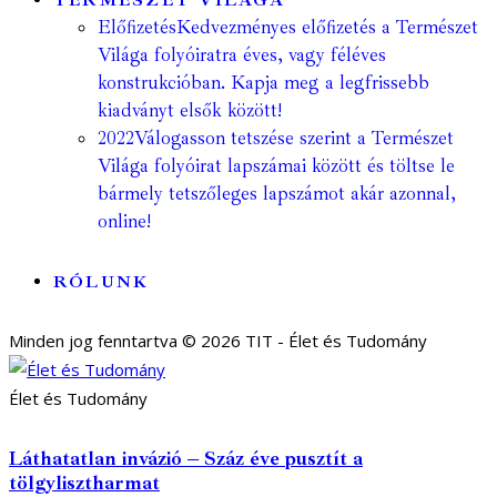
TERMÉSZET VILÁGA
Előfizetés
Kedvezményes előfizetés a Természet
Világa folyóiratra éves, vagy féléves
konstrukcióban. Kapja meg a legfrissebb
kiadványt elsők között!
2022
Válogasson tetszése szerint a Természet
Világa folyóirat lapszámai között és töltse le
bármely tetszőleges lapszámot akár azonnal,
online!
RÓLUNK
Minden jog fenntartva © 2026 TIT - Élet és Tudomány
Élet és Tudomány
Láthatatlan invázió – Száz éve pusztít a
tölgylisztharmat