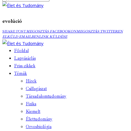
evolúció
MEGOSZTÁS
MEGOSZTÁS
ELK
SHARE POST
MEGOSZTÁS FACEBOOKON
MEGOSZTÁS TWITTEREN
FACEBOOKON
COPY
TWITTEREN
EMA
ELKÜLD EMAILBEN
LINK KÜLDÉSE
URL
TO
Főoldal
CLIPBOARD
Lapvásárlás
Friss cikkek
Témák
Hírek
Csillagászat
Társadalomtudomány
Fizika
Kiemelt
Élettudomány
Orvosbiológia