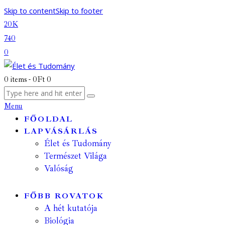
Skip to content
Skip to footer
20K
740
0
0 items
-
0Ft
0
Menu
FŐOLDAL
LAPVÁSÁRLÁS
Élet és Tudomány
Természet Világa
Valóság
FŐBB ROVATOK
A hét kutatója
Biológia