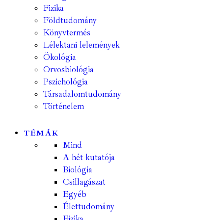
Fizika
Földtudomány
Könyvtermés
Lélektani lelemények
Ökológia
Orvosbiológia
Pszichológia
Társadalomtudomány
Történelem
TÉMÁK
Mind
A hét kutatója
Biológia
Csillagászat
Egyéb
Élettudomány
Fizika