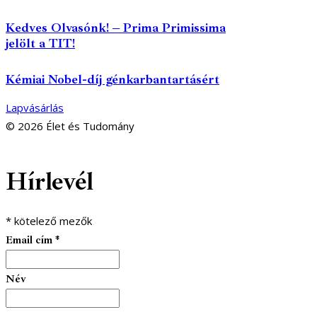
Kedves Olvasónk! – Prima Primissima
jelölt a TIT!
Kémiai Nobel-díj génkarbantartásért
Lapvásárlás
© 2026 Élet és Tudomány
facebook-
youtube-
email
Hírlevél
1
1
*
kötelező mezők
Email cím
*
Név