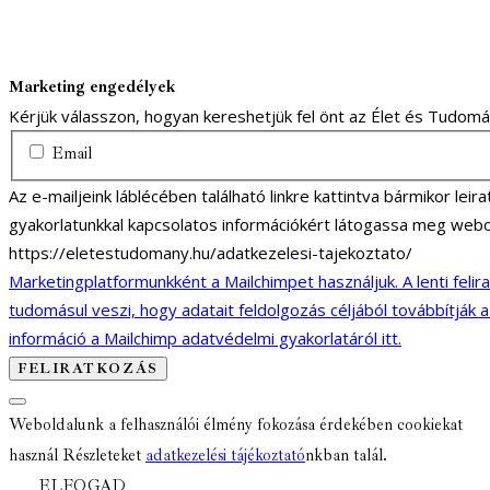
Marketing engedélyek
Kérjük válasszon, hogyan kereshetjük fel önt az Élet és Tudom
Email
Az e-mailjeink láblécében található linkre kattintva bármikor lei
gyakorlatunkkal kapcsolatos információkért látogassa meg webo
https://eletestudomany.hu/adatkezelesi-tajekoztato/
Marketingplatformunkként a Mailchimpet használjuk. A lenti felir
tudomásul veszi, hogy adatait feldolgozás céljából továbbítják 
információ a Mailchimp adatvédelmi gyakorlatáról itt.
Weboldalunk a felhasználói élmény fokozása érdekében cookiekat
használ Részleteket
adatkezelési tájékoztató
nkban talál.
ELFOGAD