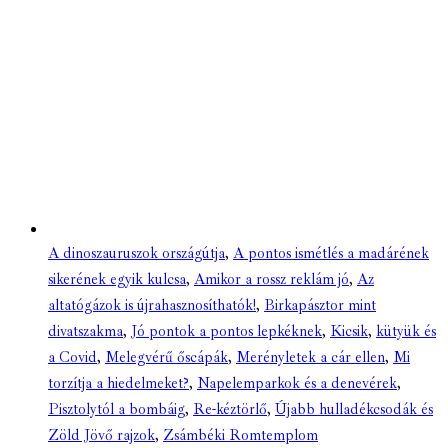
A dinoszauruszok országútja
,
A pontos ismétlés a madárének
sikerének egyik kulcsa
,
Amikor a rossz reklám jó
,
Az
altatógázok is újrahasznosíthatók!
,
Birkapásztor mint
divatszakma
,
Jó pontok a pontos lepkéknek
,
Kicsik
,
kütyük és
a Covid
,
Melegvérű őscápák
,
Merényletek a cár ellen
,
Mi
torzítja a hiedelmeket?
,
Napelemparkok és a denevérek
,
Pisztolytól a bombáig
,
Re-kéztörlő
,
Újabb hulladékcsodák és
Zöld Jövő rajzok
,
Zsámbéki Romtemplom