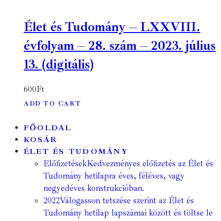
Élet és Tudomány – LXXVIII.
évfolyam – 28. szám – 2023. július
13. (digitális)
600
Ft
ADD TO CART
FŐOLDAL
KOSÁR
ÉLET ÉS TUDOMÁNY
Előfizetések
Kedvezményes előfizetés az Élet és
Tudomány hetilapra éves, féléves, vagy
negyedéves konstrukcióban.
2022
Válogasson tetszése szerint az Élet és
Tudomány hetilap lapszámai között és töltse le