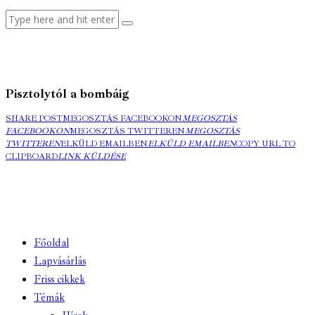
Pisztolytól a bombáig
SHARE POST
MEGOSZTÁS FACEBOOKON
MEGOSZTÁS
FACEBOOKON
MEGOSZTÁS TWITTEREN
MEGOSZTÁS
TWITTEREN
ELKÜLD EMAILBEN
ELKÜLD EMAILBEN
COPY URL TO
CLIPBOARD
LINK KÜLDÉSE
Főoldal
Lapvásárlás
Friss cikkek
Témák