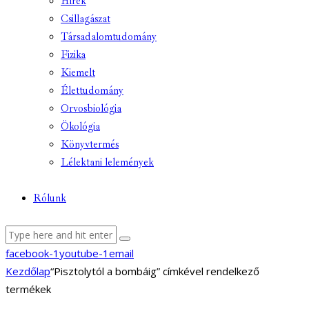
Hírek
Csillagászat
Társadalomtudomány
Fizika
Kiemelt
Élettudomány
Orvosbiológia
Ökológia
Könyvtermés
Lélektani lelemények
Rólunk
facebook-1
youtube-1
email
Kezdőlap
“Pisztolytól a bombáig” címkével rendelkező
termékek