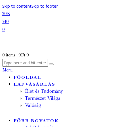
Skip to content
Skip to footer
20K
740
0
0 items
-
0Ft
0
Menu
FŐOLDAL
LAPVÁSÁRLÁS
Élet és Tudomány
Természet Világa
Valóság
FŐBB ROVATOK