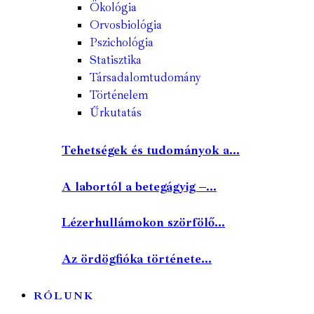
Ökológia
Orvosbiológia
Pszichológia
Statisztika
Társadalomtudomány
Történelem
Űrkutatás
Tehetségek és tudományok a...
A labortól a betegágyig –...
Lézerhullámokon szörfölő...
Az ördögfióka története...
RÓLUNK