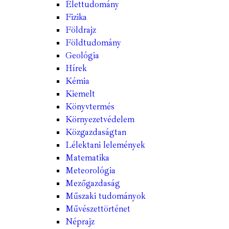
Élettudomány
Fizika
Földrajz
Földtudomány
Geológia
Hírek
Kémia
Kiemelt
Könyvtermés
Környezetvédelem
Közgazdaságtan
Lélektani lelemények
Matematika
Meteorológia
Mezőgazdaság
Műszaki tudományok
Művészettörténet
Néprajz