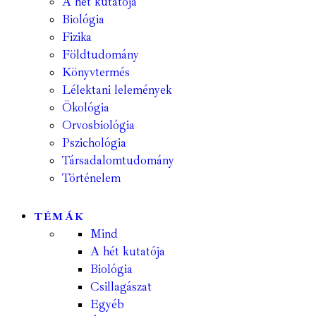
A hét kutatója
Biológia
Fizika
Földtudomány
Könyvtermés
Lélektani lelemények
Ökológia
Orvosbiológia
Pszichológia
Társadalomtudomány
Történelem
TÉMÁK
Mind
A hét kutatója
Biológia
Csillagászat
Egyéb