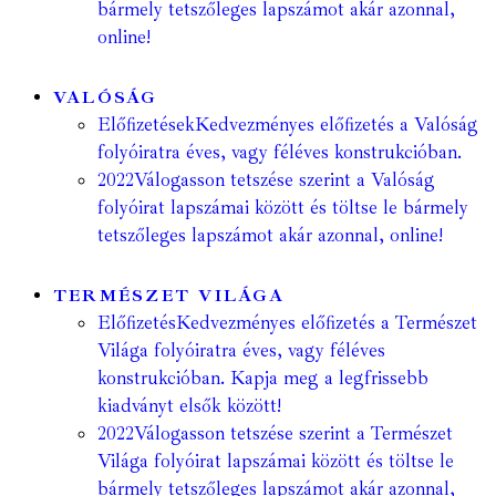
bármely tetszőleges lapszámot akár azonnal,
online!
VALÓSÁG
Előfizetések
Kedvezményes előfizetés a Valóság
folyóiratra éves, vagy féléves konstrukcióban.
2022
Válogasson tetszése szerint a Valóság
folyóirat lapszámai között és töltse le bármely
tetszőleges lapszámot akár azonnal, online!
TERMÉSZET VILÁGA
Előfizetés
Kedvezményes előfizetés a Természet
Világa folyóiratra éves, vagy féléves
konstrukcióban. Kapja meg a legfrissebb
kiadványt elsők között!
2022
Válogasson tetszése szerint a Természet
Világa folyóirat lapszámai között és töltse le
bármely tetszőleges lapszámot akár azonnal,