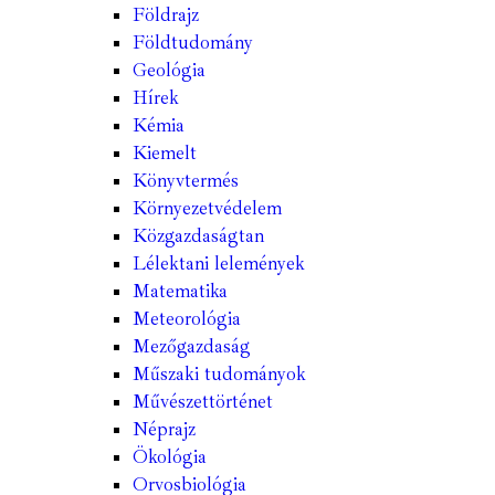
Földrajz
Földtudomány
Geológia
Hírek
Kémia
Kiemelt
Könyvtermés
Környezetvédelem
Közgazdaságtan
Lélektani lelemények
Matematika
Meteorológia
Mezőgazdaság
Műszaki tudományok
Művészettörténet
Néprajz
Ökológia
Orvosbiológia