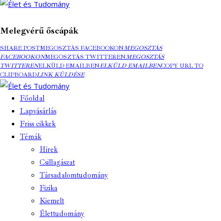
Melegvérű őscápák
SHARE POST
MEGOSZTÁS FACEBOOKON
MEGOSZTÁS
FACEBOOKON
MEGOSZTÁS TWITTEREN
MEGOSZTÁS
TWITTEREN
ELKÜLD EMAILBEN
ELKÜLD EMAILBEN
COPY URL TO
CLIPBOARD
LINK KÜLDÉSE
Főoldal
Lapvásárlás
Friss cikkek
Témák
Hírek
Csillagászat
Társadalomtudomány
Fizika
Kiemelt
Élettudomány