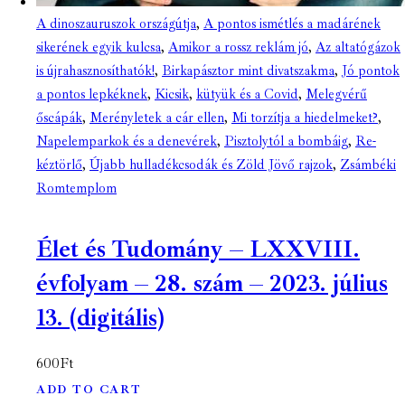
A dinoszauruszok országútja
,
A pontos ismétlés a madárének
sikerének egyik kulcsa
,
Amikor a rossz reklám jó
,
Az altatógázok
is újrahasznosíthatók!
,
Birkapásztor mint divatszakma
,
Jó pontok
a pontos lepkéknek
,
Kicsik
,
kütyük és a Covid
,
Melegvérű
őscápák
,
Merényletek a cár ellen
,
Mi torzítja a hiedelmeket?
,
Napelemparkok és a denevérek
,
Pisztolytól a bombáig
,
Re-
kéztörlő
,
Újabb hulladékcsodák és Zöld Jövő rajzok
,
Zsámbéki
Romtemplom
Élet és Tudomány – LXXVIII.
évfolyam – 28. szám – 2023. július
13. (digitális)
600
Ft
ADD TO CART