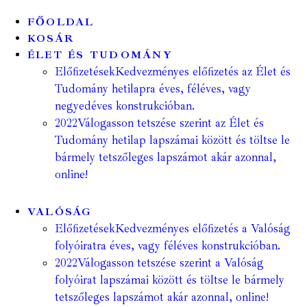
FŐOLDAL
KOSÁR
ÉLET ÉS TUDOMÁNY
Előfizetések
Kedvezményes előfizetés az Élet és
Tudomány hetilapra éves, féléves, vagy
negyedéves konstrukcióban.
2022
Válogasson tetszése szerint az Élet és
Tudomány hetilap lapszámai között és töltse le
bármely tetszőleges lapszámot akár azonnal,
online!
VALÓSÁG
Előfizetések
Kedvezményes előfizetés a Valóság
folyóiratra éves, vagy féléves konstrukcióban.
2022
Válogasson tetszése szerint a Valóság
folyóirat lapszámai között és töltse le bármely
tetszőleges lapszámot akár azonnal, online!