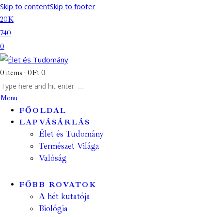
Skip to content
Skip to footer
20K
740
0
0 items
-
0Ft
0
Menu
FŐOLDAL
LAPVÁSÁRLÁS
Élet és Tudomány
Természet Világa
Valóság
FŐBB ROVATOK
A hét kutatója
Biológia