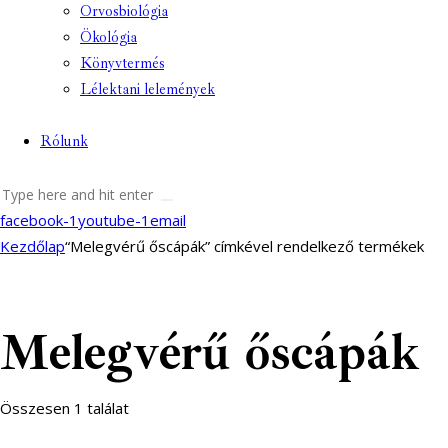
Orvosbiológia
Ökológia
Könyvtermés
Lélektani lelemények
Rólunk
facebook-1
youtube-1
email
Kezdőlap
“Melegvérű őscápák” címkével rendelkező termékek
Melegvérű őscápák
Összesen 1 találat