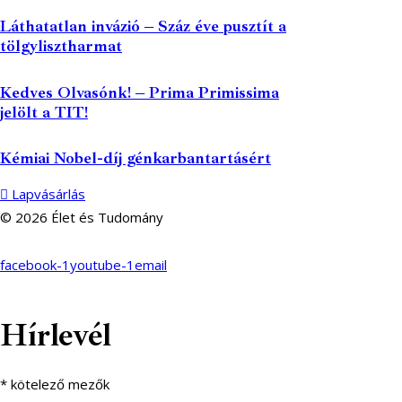
Láthatatlan invázió – Száz éve pusztít a
tölgylisztharmat
Kedves Olvasónk! – Prima Primissima
jelölt a TIT!
Kémiai Nobel-díj génkarbantartásért
Lapvásárlás
© 2026 Élet és Tudomány
facebook-1
youtube-1
email
Hírlevél
*
kötelező mezők