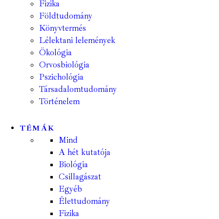
Fizika
Földtudomány
Könyvtermés
Lélektani lelemények
Ökológia
Orvosbiológia
Pszichológia
Társadalomtudomány
Történelem
TÉMÁK
Mind
A hét kutatója
Biológia
Csillagászat
Egyéb
Élettudomány
Fizika