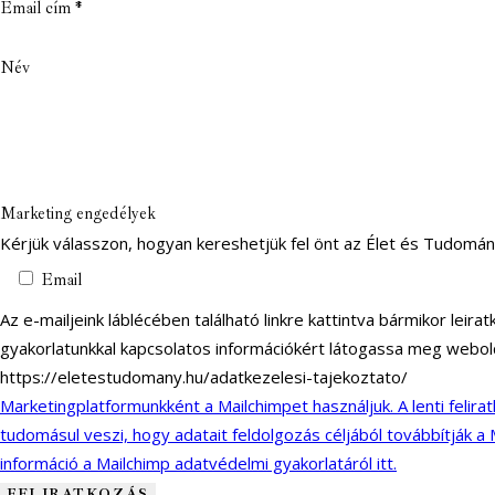
Email cím
*
Név
Marketing engedélyek
Kérjük válasszon, hogyan kereshetjük fel önt az Élet és Tudomá
Email
Az e-mailjeink láblécében található linkre kattintva bármikor leir
gyakorlatunkkal kapcsolatos információkért látogassa meg webol
https://eletestudomany.hu/adatkezelesi-tajekoztato/
Marketingplatformunkként a Mailchimpet használjuk. A lenti felira
tudomásul veszi, hogy adatait feldolgozás céljából továbbítják a
információ a Mailchimp adatvédelmi gyakorlatáról itt.