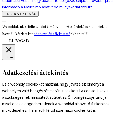
tudomásul veszi, hogy adatait feldolgozás céljából továbbítják 
információ a Mailchimp adatvédelmi gyakorlatáról itt.
Weboldalunk a felhasználói élmény fokozása érdekében cookiekat
használ Részleteket
adatkezelési tájékoztató
nkban talál.
ELFOGAD
Close
Adatkezelési áttekintés
Ez a webhely cookie-kat használ, hogy javítsa az élményt a
webhelyen való böngészés során. Ezek közül a cookie-k közül
a szükségesnek minősített sütiket az Ön böngészője tárolja,
mivel ezek elengedhetetlenek a weboldal alapvető funkcióinak
működéséhez. Harmadik féltől származó cookie-kat is