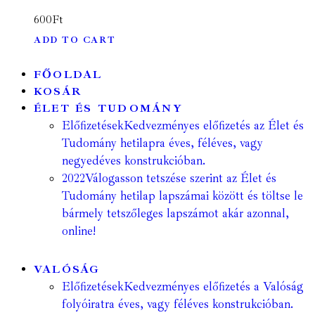
600
Ft
ADD TO CART
FŐOLDAL
KOSÁR
ÉLET ÉS TUDOMÁNY
Előfizetések
Kedvezményes előfizetés az Élet és
Tudomány hetilapra éves, féléves, vagy
negyedéves konstrukcióban.
2022
Válogasson tetszése szerint az Élet és
Tudomány hetilap lapszámai között és töltse le
bármely tetszőleges lapszámot akár azonnal,
online!
VALÓSÁG
Előfizetések
Kedvezményes előfizetés a Valóság
folyóiratra éves, vagy féléves konstrukcióban.