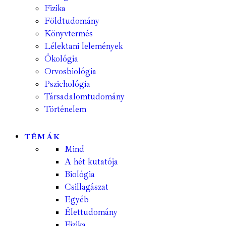
Fizika
Földtudomány
Könyvtermés
Lélektani lelemények
Ökológia
Orvosbiológia
Pszichológia
Társadalomtudomány
Történelem
TÉMÁK
Mind
A hét kutatója
Biológia
Csillagászat
Egyéb
Élettudomány
Fizika