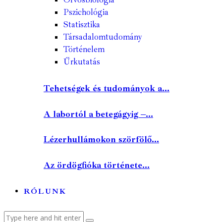
Pszichológia
Statisztika
Társadalomtudomány
Történelem
Űrkutatás
Tehetségek és tudományok a...
A labortól a betegágyig –...
Lézerhullámokon szörfölő...
Az ördögfióka története...
RÓLUNK