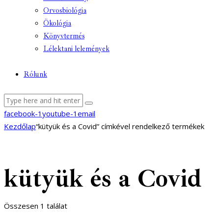
Orvosbiológia
Ökológia
Könyvtermés
Lélektani lelemények
Rólunk
facebook-1
youtube-1
email
Kezdőlap
“kütyük és a Covid” címkével rendelkező termékek
kütyük és a Covid
Összesen 1 találat