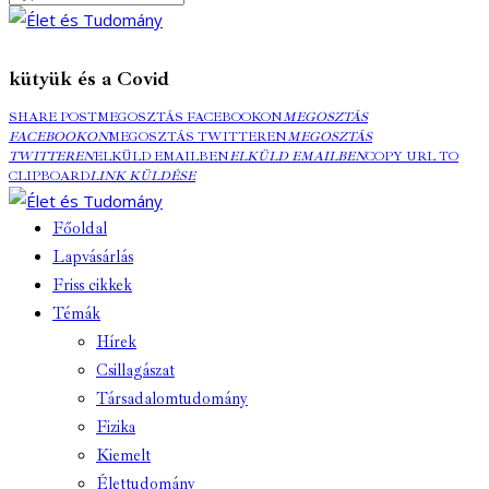
kütyük és a Covid
SHARE POST
MEGOSZTÁS FACEBOOKON
MEGOSZTÁS
FACEBOOKON
MEGOSZTÁS TWITTEREN
MEGOSZTÁS
TWITTEREN
ELKÜLD EMAILBEN
ELKÜLD EMAILBEN
COPY URL TO
CLIPBOARD
LINK KÜLDÉSE
Főoldal
Lapvásárlás
Friss cikkek
Témák
Hírek
Csillagászat
Társadalomtudomány
Fizika
Kiemelt
Élettudomány