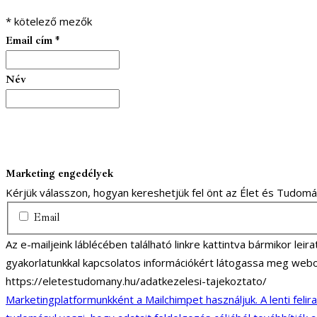
*
kötelező mezők
Email cím
*
Név
Marketing engedélyek
Kérjük válasszon, hogyan kereshetjük fel önt az Élet és Tudom
Email
Az e-mailjeink láblécében található linkre kattintva bármikor lei
gyakorlatunkkal kapcsolatos információkért látogassa meg webo
https://eletestudomany.hu/adatkezelesi-tajekoztato/
Marketingplatformunkként a Mailchimpet használjuk. A lenti felir