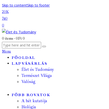
Skip to content
Skip to footer
20K
740
0
0 items
-
0Ft
0
Menu
FŐOLDAL
LAPVÁSÁRLÁS
Élet és Tudomány
Természet Világa
Valóság
FŐBB ROVATOK
A hét kutatója
Biológia