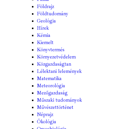
Földrajz
Földtudomány
Geológia
Hírek
Kémia
Kiemelt
Könyvtermés
Környezetvédelem
Közgazdaságtan
Lélektani lelemények
Matematika
Meteorológia
Mezőgazdaság
Műszaki tudományok
Művészettörténet
Néprajz
Ökológia
Orvosbiológia