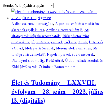
A dinoszauruszok országútja
,
A pontos ismétlés a madárének
sikerének egyik kulcsa
,
Amikor a rossz reklám jó
,
Az
altatógázok is újrahasznosíthatók!
,
Birkapásztor mint
divatszakma
,
Jó pontok a pontos lepkéknek
,
Kicsik
,
kütyük és
a Covid
,
Melegvérű őscápák
,
Merényletek a cár ellen
,
Mi
torzítja a hiedelmeket?
,
Napelemparkok és a denevérek
,
Pisztolytól a bombáig
,
Re-kéztörlő
,
Újabb hulladékcsodák és
Zöld Jövő rajzok
,
Zsámbéki Romtemplom
Élet és Tudomány – LXXVIII.
évfolyam – 28. szám – 2023. július
13. (digitális)