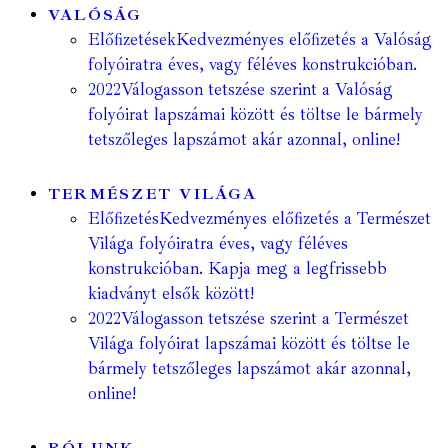
VALÓSÁG
Előfizetések
Kedvezményes előfizetés a Valóság
folyóiratra éves, vagy féléves konstrukcióban.
2022
Válogasson tetszése szerint a Valóság
folyóirat lapszámai között és töltse le bármely
tetszőleges lapszámot akár azonnal, online!
TERMÉSZET VILÁGA
Előfizetés
Kedvezményes előfizetés a Természet
Világa folyóiratra éves, vagy féléves
konstrukcióban. Kapja meg a legfrissebb
kiadványt elsők között!
2022
Válogasson tetszése szerint a Természet
Világa folyóirat lapszámai között és töltse le
bármely tetszőleges lapszámot akár azonnal,
online!