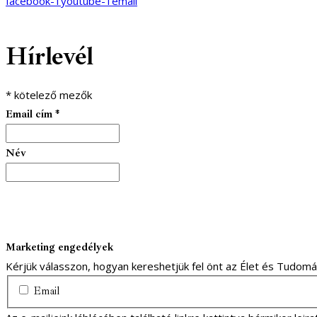
facebook-1
youtube-1
email
Hírlevél
*
kötelező mezők
Email cím
*
Név
Marketing engedélyek
Kérjük válasszon, hogyan kereshetjük fel önt az Élet és Tudom
Email