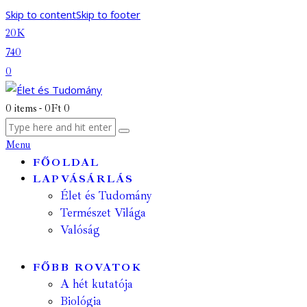
Skip to content
Skip to footer
20K
740
0
0 items
-
0Ft
0
Menu
FŐOLDAL
LAPVÁSÁRLÁS
Élet és Tudomány
Természet Világa
Valóság
FŐBB ROVATOK
A hét kutatója
Biológia