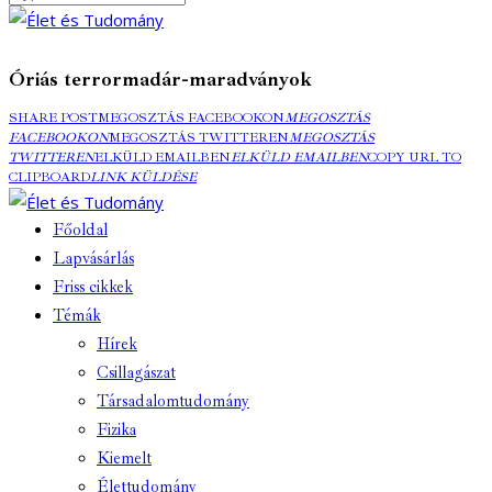
Óriás terrormadár-maradványok
SHARE POST
MEGOSZTÁS FACEBOOKON
MEGOSZTÁS
FACEBOOKON
MEGOSZTÁS TWITTEREN
MEGOSZTÁS
TWITTEREN
ELKÜLD EMAILBEN
ELKÜLD EMAILBEN
COPY URL TO
CLIPBOARD
LINK KÜLDÉSE
Főoldal
Lapvásárlás
Friss cikkek
Témák
Hírek
Csillagászat
Társadalomtudomány
Fizika
Kiemelt
Élettudomány