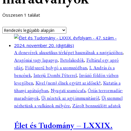
Összesen 1 találat
A denevérek akusztikus térképet használnak a navigációhoz
,
Aragóniai vagy lapapyp
,
Betolakodók
,
Feltárul egy apró
világ
,
Föld-szerű bolygó a szomszédban
,
I. András és a
bencések
,
Interjú Dombi Péterrel
,
Invázió földön vízben
levegőben
,
Kivel (nem) élnek együtt az idősek?
,
Kutatás a
tihanyi apátságban
,
Nyugati szamócafa
,
Óriás terrormadár-
maradványok
,
Új nézetek az agyi immunitásról
,
Új szemmel
nézhetünk a vulkánok mélyére
,
Zárolt bennszülött adatok
Élet és Tudomány – LXXIX.