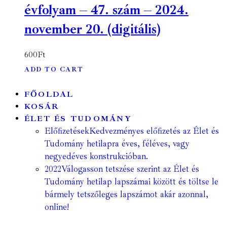
évfolyam – 47. szám – 2024.
november 20. (digitális)
600
Ft
ADD TO CART
FŐOLDAL
KOSÁR
ÉLET ÉS TUDOMÁNY
Előfizetések
Kedvezményes előfizetés az Élet és
Tudomány hetilapra éves, féléves, vagy
negyedéves konstrukcióban.
2022
Válogasson tetszése szerint az Élet és
Tudomány hetilap lapszámai között és töltse le
bármely tetszőleges lapszámot akár azonnal,
online!