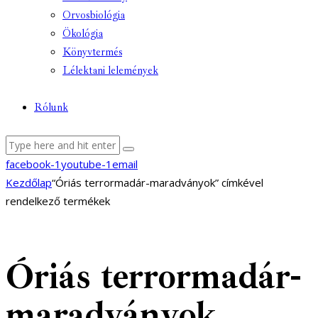
Orvosbiológia
Ökológia
Könyvtermés
Lélektani lelemények
Rólunk
facebook-1
youtube-1
email
Kezdőlap
“Óriás terrormadár-maradványok” címkével
rendelkező termékek
Óriás terrormadár-
maradványok