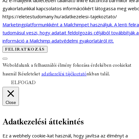
Az e-mailjeink láblécében található linkre kattintva bármikor lei
gyakorlatunkkal kapcsolatos információkért látogassa meg webo
https://eletestudomany.hu/adatkezelesi-tajekoztato/
Marketingplatformunkként a Mailchimpet használjuk. A lenti felir
tudomásul veszi, hogy adatait feldolgozás céljából továbbítják 
információ a Mailchimp adatvédelmi gyakorlatáról itt.
Weboldalunk a felhasználói élmény fokozása érdekében cookiekat
használ Részleteket
adatkezelési tájékoztató
nkban talál.
ELFOGAD
Close
Adatkezelési áttekintés
Ez a webhely cookie-kat használ, hogy javítsa az élményt a