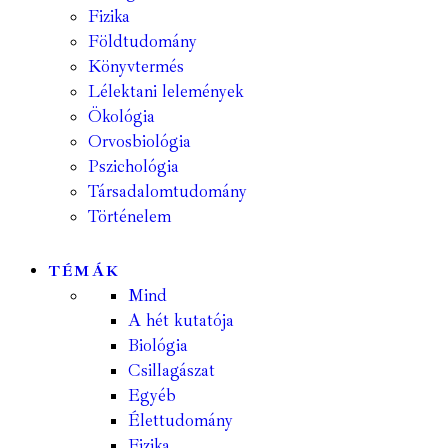
Fizika
Földtudomány
Könyvtermés
Lélektani lelemények
Ökológia
Orvosbiológia
Pszichológia
Társadalomtudomány
Történelem
TÉMÁK
Mind
A hét kutatója
Biológia
Csillagászat
Egyéb
Élettudomány
Fizika