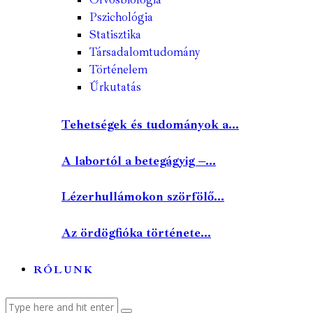
Pszichológia
Statisztika
Társadalomtudomány
Történelem
Űrkutatás
Tehetségek és tudományok a...
A labortól a betegágyig –...
Lézerhullámokon szörfölő...
Az ördögfióka története...
RÓLUNK