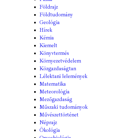
Földrajz
Földtudomány
Geológia
Hírek
Kémia
Kiemelt
Könyvtermés
Környezetvédelem
Közgazdaságtan
Lélektani lelemények
Matematika
Meteorológia
Mezőgazdaság
Műszaki tudományok
Művészettörténet
Néprajz
Ökológia
Orvosbiológia