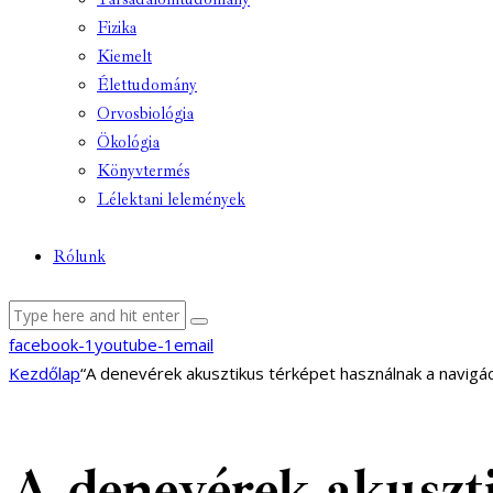
Fizika
Kiemelt
Élettudomány
Orvosbiológia
Ökológia
Könyvtermés
Lélektani lelemények
Rólunk
facebook-1
youtube-1
email
Kezdőlap
“A denevérek akusztikus térképet használnak a navigá
A denevérek akuszti