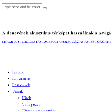
A denevérek akusztikus térképet használnak a navigá
SHARE POST
MEGOSZTÁS FACEBOOKON
MEGOSZTÁS FACEBOOKON
M
Főoldal
Lapvásárlás
Friss cikkek
Témák
Hírek
Csillagászat
Társadalomtudomány