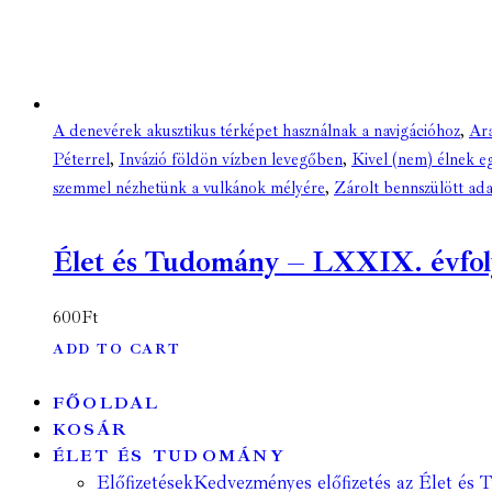
A denevérek akusztikus térképet használnak a navigációhoz
,
Ara
Péterrel
,
Invázió földön vízben levegőben
,
Kivel (nem) élnek eg
szemmel nézhetünk a vulkánok mélyére
,
Zárolt bennszülött ad
Élet és Tudomány – LXXIX. évfolya
600
Ft
ADD TO CART
FŐOLDAL
KOSÁR
ÉLET ÉS TUDOMÁNY
Előfizetések
Kedvezményes előfizetés az Élet és 