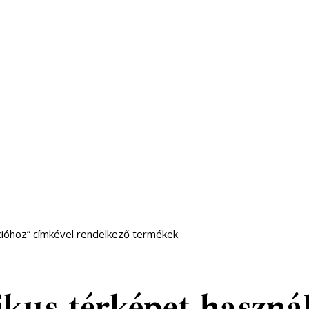
cióhoz” címkével rendelkező termékek
kus térképet haszná