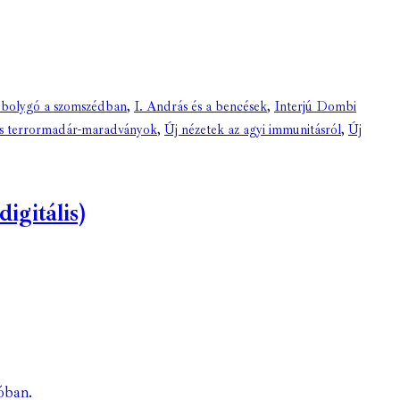
 bolygó a szomszédban
,
I. András és a bencések
,
Interjú Dombi
s terrormadár-maradványok
,
Új nézetek az agyi immunitásról
,
Új
gitális)
óban.