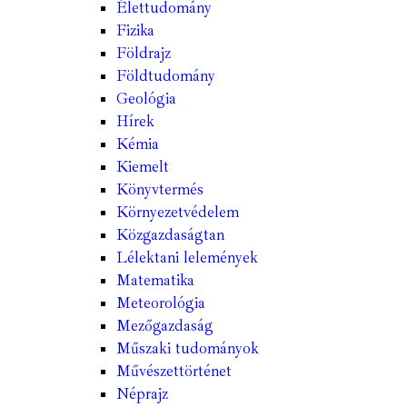
Élettudomány
Fizika
Földrajz
Földtudomány
Geológia
Hírek
Kémia
Kiemelt
Könyvtermés
Környezetvédelem
Közgazdaságtan
Lélektani lelemények
Matematika
Meteorológia
Mezőgazdaság
Műszaki tudományok
Művészettörténet
Néprajz