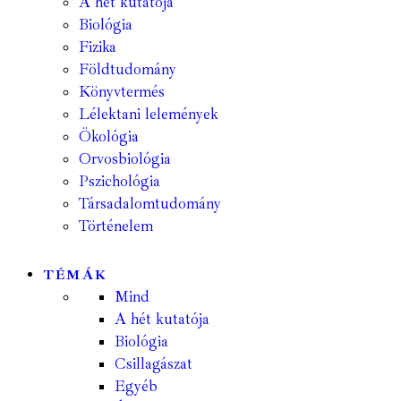
A hét kutatója
Biológia
Fizika
Földtudomány
Könyvtermés
Lélektani lelemények
Ökológia
Orvosbiológia
Pszichológia
Társadalomtudomány
Történelem
TÉMÁK
Mind
A hét kutatója
Biológia
Csillagászat
Egyéb