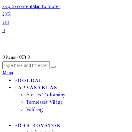
Skip to content
Skip to footer
20K
740
0
0 items
-
0Ft
0
Menu
FŐOLDAL
LAPVÁSÁRLÁS
Élet és Tudomány
Természet Világa
Valóság
FŐBB ROVATOK