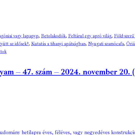
góniai vagy lapapyp
,
Betolakodók
,
Feltárul egy apró világ
,
Föld-szerű
yütt az idősek?
,
Kutatás a tihanyi apátságban
,
Nyugati szamócafa
,
Óriá
atok
m – 47. szám – 2024. november 20. (di
Tudomány hetilapra éves, féléves, vagy negyedéves konstrukci