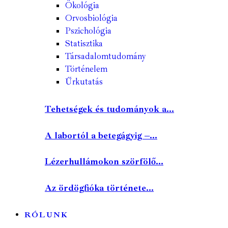
Ökológia
Orvosbiológia
Pszichológia
Statisztika
Társadalomtudomány
Történelem
Űrkutatás
Tehetségek és tudományok a...
A labortól a betegágyig –...
Lézerhullámokon szörfölő...
Az ördögfióka története...
RÓLUNK