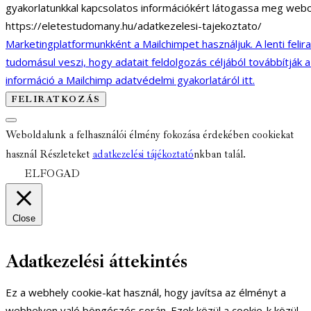
gyakorlatunkkal kapcsolatos információkért látogassa meg webo
https://eletestudomany.hu/adatkezelesi-tajekoztato/
Marketingplatformunkként a Mailchimpet használjuk. A lenti felir
tudomásul veszi, hogy adatait feldolgozás céljából továbbítják 
információ a Mailchimp adatvédelmi gyakorlatáról itt.
Weboldalunk a felhasználói élmény fokozása érdekében cookiekat
használ Részleteket
adatkezelési tájékoztató
nkban talál.
ELFOGAD
Close
Adatkezelési áttekintés
Ez a webhely cookie-kat használ, hogy javítsa az élményt a
webhelyen való böngészés során. Ezek közül a cookie-k közül