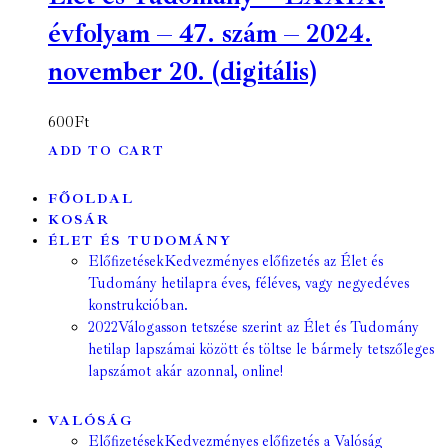
évfolyam – 47. szám – 2024.
november 20. (digitális)
600
Ft
ADD TO CART
FŐOLDAL
KOSÁR
ÉLET ÉS TUDOMÁNY
Előfizetések
Kedvezményes előfizetés az Élet és
Tudomány hetilapra éves, féléves, vagy negyedéves
konstrukcióban.
2022
Válogasson tetszése szerint az Élet és Tudomány
hetilap lapszámai között és töltse le bármely tetszőleges
lapszámot akár azonnal, online!
VALÓSÁG
Előfizetések
Kedvezményes előfizetés a Valóság