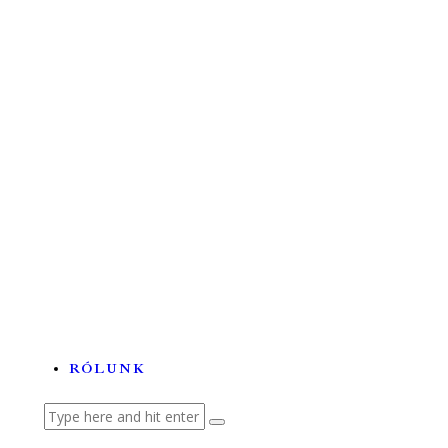
Űrkutatás
Tehetségek és tudományok a...
A labortól a betegágyig –...
Lézerhullámokon szörfölő...
Az ördögfióka története...
RÓLUNK