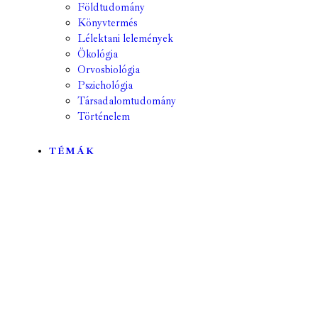
Földtudomány
Könyvtermés
Lélektani lelemények
Ökológia
Orvosbiológia
Pszichológia
Társadalomtudomány
Történelem
TÉMÁK
Mind
A hét kutatója
Biológia
Csillagászat
Egyéb
Élettudomány
Fizika
Földrajz
Földtudomány
Geológia