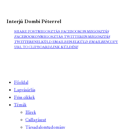
Interjú Dombi Péterrel
SHARE POST
MEGOSZTÁS FACEBOOKON
MEGOSZTÁS
FACEBOOKON
MEGOSZTÁS TWITTEREN
MEGOSZTÁS
TWITTEREN
ELKÜLD EMAILBEN
ELKÜLD EMAILBEN
COPY
URL TO CLIPBOARD
LINK KÜLDÉSE
Főoldal
Lapvásárlás
Friss cikkek
Témák
Hírek
Csillagászat
Társadalomtudomány