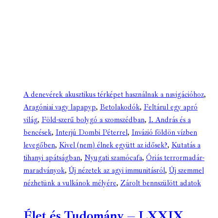
A denevérek akusztikus térképet használnak a navigációhoz
,
Aragóniai vagy lapapyp
,
Betolakodók
,
Feltárul egy apró
világ
,
Föld-szerű bolygó a szomszédban
,
I. András és a
bencések
,
Interjú Dombi Péterrel
,
Invázió földön vízben
levegőben
,
Kivel (nem) élnek együtt az idősek?
,
Kutatás a
tihanyi apátságban
,
Nyugati szamócafa
,
Óriás terrormadár-
maradványok
,
Új nézetek az agyi immunitásról
,
Új szemmel
nézhetünk a vulkánok mélyére
,
Zárolt bennszülött adatok
Élet és Tudomány – LXXIX.