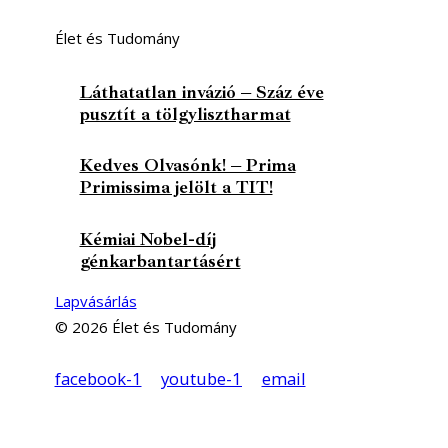
Élet és Tudomány
Láthatatlan invázió – Száz éve
pusztít a tölgylisztharmat
Kedves Olvasónk! – Prima
Primissima jelölt a TIT!
Kémiai Nobel-díj
génkarbantartásért
Lapvásárlás
© 2026 Élet és Tudomány
facebook-1
youtube-1
email