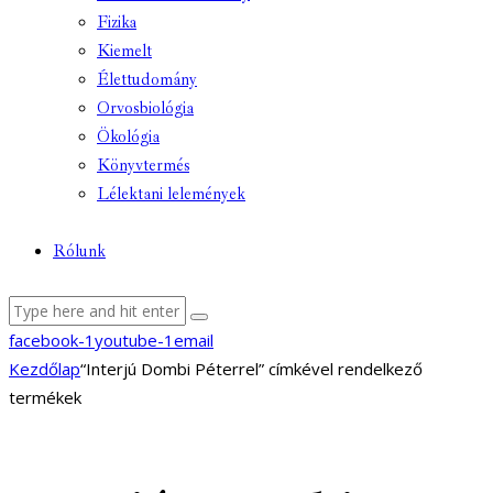
Fizika
Kiemelt
Élettudomány
Orvosbiológia
Ökológia
Könyvtermés
Lélektani lelemények
Rólunk
facebook-1
youtube-1
email
Kezdőlap
“Interjú Dombi Péterrel” címkével rendelkező
termékek