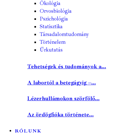
Ökológia
Orvosbiológia
Pszichológia
Statisztika
Társadalomtudomány
Történelem
Űrkutatás
Tehetségek és tudományok a...
A labortól a betegágyig –...
Lézerhullámokon szörfölő...
Az ördögfióka története...
RÓLUNK