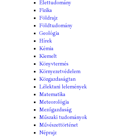
Élettudomány
Fizika
Földrajz
Földtudomány
Geológia
Hírek
Kémia
Kiemelt
Könyvtermés
Környezetvédelem
Közgazdaságtan
Lélektani lelemények
Matematika
Meteorológia
Mezőgazdaság
Műszaki tudományok
Művészettörténet
Néprajz