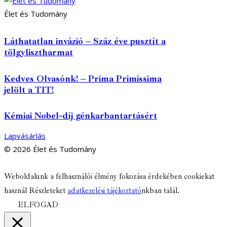
Élet és Tudomány
Láthatatlan invázió – Száz éve pusztít a
tölgylisztharmat
Kedves Olvasónk! – Prima Primissima
jelölt a TIT!
Kémiai Nobel-díj génkarbantartásért
Lapvásárlás
© 2026 Élet és Tudomány
facebook-
youtube-
email
Weboldalunk a felhasználói élmény fokozása érdekében cookiekat
1
1
használ Részleteket
adatkezelési tájékoztató
nkban talál.
ELFOGAD