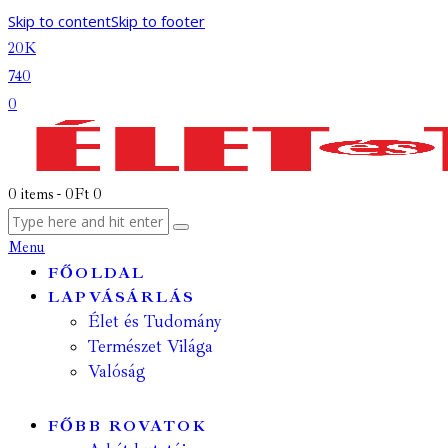
Skip to content
Skip to footer
20K
740
0
0 items
-
0Ft
0
Menu
FŐOLDAL
LAPVÁSÁRLÁS
Élet és Tudomány
Természet Világa
Valóság
FŐBB ROVATOK