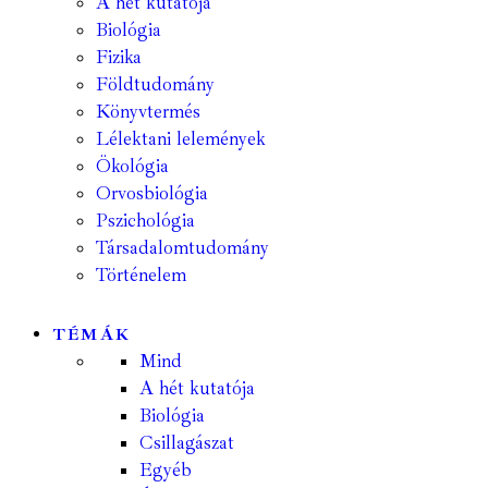
A hét kutatója
Biológia
Fizika
Földtudomány
Könyvtermés
Lélektani lelemények
Ökológia
Orvosbiológia
Pszichológia
Társadalomtudomány
Történelem
TÉMÁK
Mind
A hét kutatója
Biológia
Csillagászat
Egyéb