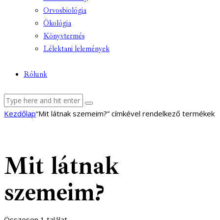
Orvosbiológia
Ökológia
Könyvtermés
Lélektani lelemények
Rólunk
facebook-
youtube-
email
Kezdőlap
“Mit látnak szemeim?” címkével rendelkező termékek
1
1
Mit látnak
szemeim?
Összesen 1 találat