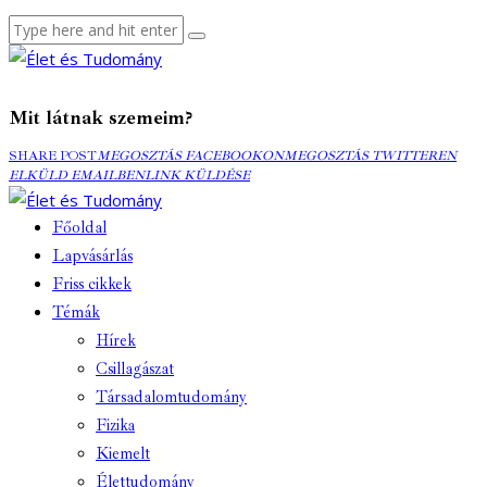
Mit látnak szemeim?
MEGOSZTÁS
MEGOSZTÁS
ELK
SHARE POST
MEGOSZTÁS FACEBOOKON
MEGOSZTÁS TWITTEREN
FACEBOOKON
COPY
TWITTEREN
EMA
ELKÜLD EMAILBEN
LINK KÜLDÉSE
URL
TO
Főoldal
CLIPBOARD
Lapvásárlás
Friss cikkek
Témák
Hírek
Csillagászat
Társadalomtudomány
Fizika
Kiemelt
Élettudomány