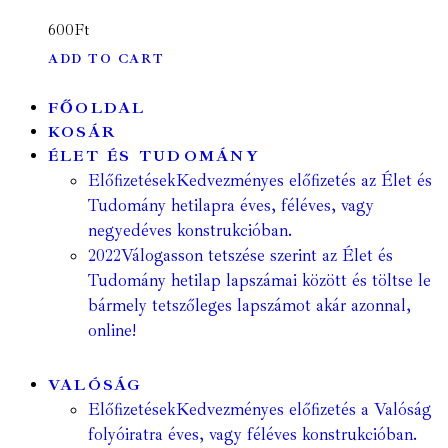
600
Ft
ADD TO CART
FŐOLDAL
KOSÁR
ÉLET ÉS TUDOMÁNY
Előfizetések
Kedvezményes előfizetés az Élet és
Tudomány hetilapra éves, féléves, vagy
negyedéves konstrukcióban.
2022
Válogasson tetszése szerint az Élet és
Tudomány hetilap lapszámai között és töltse le
bármely tetszőleges lapszámot akár azonnal,
online!
VALÓSÁG
Előfizetések
Kedvezményes előfizetés a Valóság
folyóiratra éves, vagy féléves konstrukcióban.