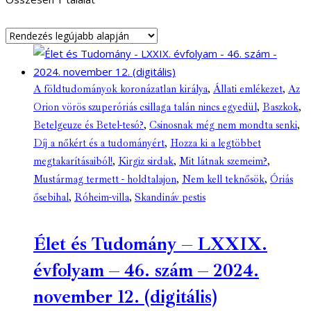
A földtudományok koronázatlan királya
,
Állati emlékezet
,
Az
Orion vörös szuperóriás csillaga talán nincs egyedül
,
Baszkok
,
Betelgeuze és Betel-tesó?
,
Csinosnak még nem mondta senki
,
Díj a nőkért és a tudományért
,
Hozza ki a legtöbbet
megtakarításaiból!
,
Kirgiz sirdak
,
Mit látnak szemeim?
,
Mustármag termett - holdtalajon
,
Nem kell teknősök
,
Óriás
ősebihal
,
Róheim-villa
,
Skandináv pestis
Élet és Tudomány – LXXIX.
évfolyam – 46. szám – 2024.
november 12. (digitális)