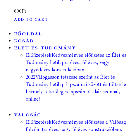
600
Ft
ADD TO CART
FŐOLDAL
KOSÁR
ÉLET ÉS TUDOMÁNY
Előfizetések
Kedvezményes előfizetés az Élet és
Tudomány hetilapra éves, féléves, vagy
negyedéves konstrukcióban.
2022
Válogasson tetszése szerint az Élet és
Tudomány hetilap lapszámai között és töltse le
bármely tetszőleges lapszámot akár azonnal,
online!
VALÓSÁG
Előfizetések
Kedvezményes előfizetés a Valóság
folyóiratra éves, vagy féléves konstrukcióban.