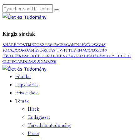
Kirgiz sirdak
SHARE POST
MEGOSZTÁS FACEBOOKON
MEGOSZTÁS
FACEBOOKON
MEGOSZTÁS TWITTEREN
MEGOSZTÁS
TWITTEREN
ELKÜLD EMAILBEN
ELKÜLD EMAILBEN
COPY URL TO
CLIPBOARD
LINK KÜLDÉSE
Főoldal
Lapvásárlás
Friss cikkek
Témák
Hírek
Csillagászat
Társadalomtudomány
Fizika