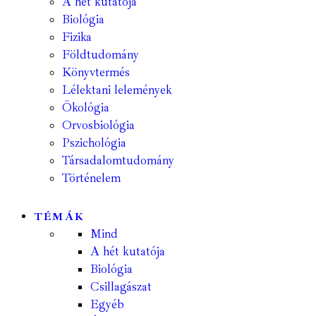
A hét kutatója
Biológia
Fizika
Földtudomány
Könyvtermés
Lélektani lelemények
Ökológia
Orvosbiológia
Pszichológia
Társadalomtudomány
Történelem
TÉMÁK
Mind
A hét kutatója
Biológia
Csillagászat
Egyéb