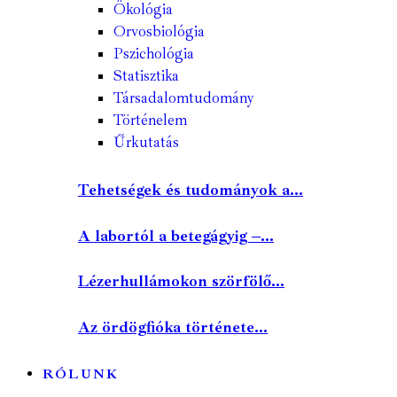
Ökológia
Orvosbiológia
Pszichológia
Statisztika
Társadalomtudomány
Történelem
Űrkutatás
Tehetségek és tudományok a...
A labortól a betegágyig –...
Lézerhullámokon szörfölő...
Az ördögfióka története...
RÓLUNK