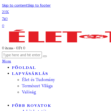
Skip to content
Skip to footer
20K
740
0
0 items
-
0Ft
0
Menu
FŐOLDAL
LAPVÁSÁRLÁS
Élet és Tudomány
Természet Világa
Valóság
FŐBB ROVATOK