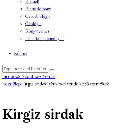
Kiemelt
Élettudomány
Orvosbiológia
Ökológia
Könyvtermés
Lélektani lelemények
Rólunk
facebook-1
youtube-1
email
Kezdőlap
“Kirgiz sirdak” címkével rendelkező termékek
Kirgiz sirdak