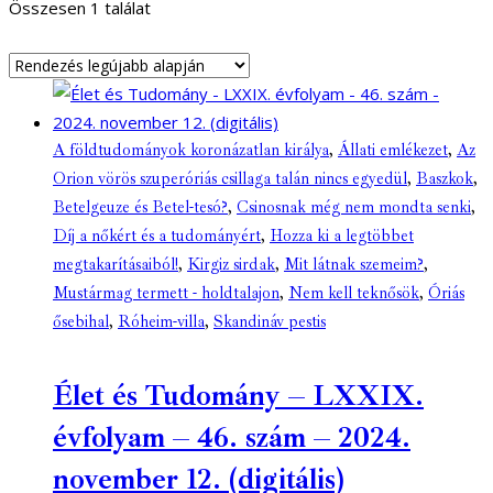
Összesen 1 találat
A földtudományok koronázatlan királya
,
Állati emlékezet
,
Az
Orion vörös szuperóriás csillaga talán nincs egyedül
,
Baszkok
,
Betelgeuze és Betel-tesó?
,
Csinosnak még nem mondta senki
,
Díj a nőkért és a tudományért
,
Hozza ki a legtöbbet
megtakarításaiból!
,
Kirgiz sirdak
,
Mit látnak szemeim?
,
Mustármag termett - holdtalajon
,
Nem kell teknősök
,
Óriás
ősebihal
,
Róheim-villa
,
Skandináv pestis
Élet és Tudomány – LXXIX.
évfolyam – 46. szám – 2024.
november 12. (digitális)