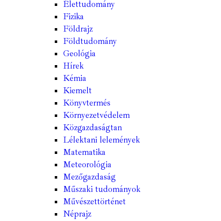
Élettudomány
Fizika
Földrajz
Földtudomány
Geológia
Hírek
Kémia
Kiemelt
Könyvtermés
Környezetvédelem
Közgazdaságtan
Lélektani lelemények
Matematika
Meteorológia
Mezőgazdaság
Műszaki tudományok
Művészettörténet
Néprajz