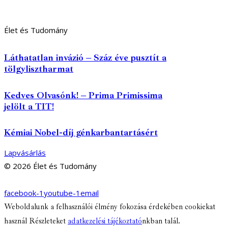
Élet és Tudomány
Láthatatlan invázió – Száz éve pusztít a
tölgylisztharmat
Kedves Olvasónk! – Prima Primissima
jelölt a TIT!
Kémiai Nobel-díj génkarbantartásért
Lapvásárlás
© 2026 Élet és Tudomány
facebook-1
youtube-1
email
Weboldalunk a felhasználói élmény fokozása érdekében cookiekat
használ Részleteket
adatkezelési tájékoztató
nkban talál.