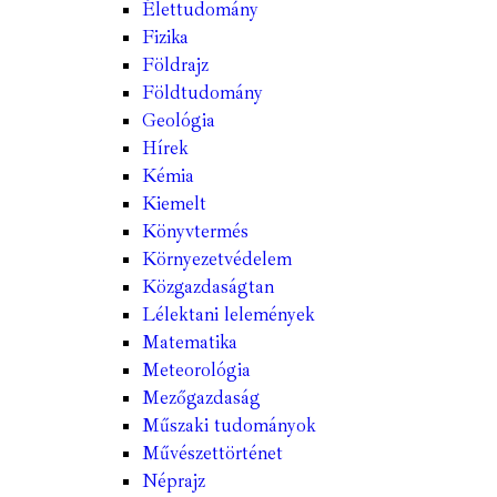
Élettudomány
Fizika
Földrajz
Földtudomány
Geológia
Hírek
Kémia
Kiemelt
Könyvtermés
Környezetvédelem
Közgazdaságtan
Lélektani lelemények
Matematika
Meteorológia
Mezőgazdaság
Műszaki tudományok
Művészettörténet
Néprajz