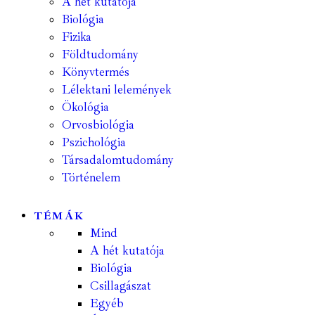
A hét kutatója
Biológia
Fizika
Földtudomány
Könyvtermés
Lélektani lelemények
Ökológia
Orvosbiológia
Pszichológia
Társadalomtudomány
Történelem
TÉMÁK
Mind
A hét kutatója
Biológia
Csillagászat
Egyéb