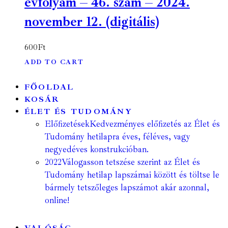
évfolyam – 46. szám – 2024.
november 12. (digitális)
600
Ft
ADD TO CART
FŐOLDAL
KOSÁR
ÉLET ÉS TUDOMÁNY
Előfizetések
Kedvezményes előfizetés az Élet és
Tudomány hetilapra éves, féléves, vagy
negyedéves konstrukcióban.
2022
Válogasson tetszése szerint az Élet és
Tudomány hetilap lapszámai között és töltse le
bármely tetszőleges lapszámot akár azonnal,
online!