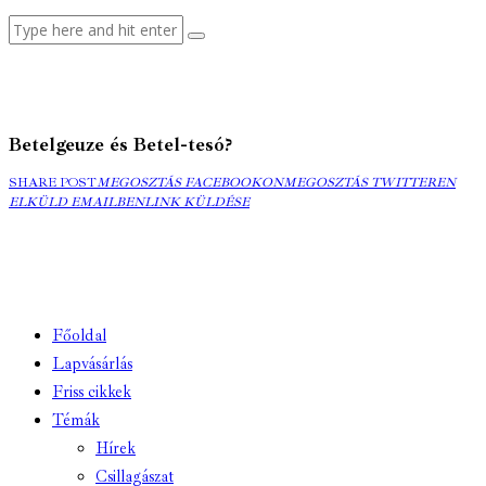
Betelgeuze és Betel-tesó?
MEGOSZTÁS
MEGOSZTÁS
ELK
SHARE POST
MEGOSZTÁS FACEBOOKON
MEGOSZTÁS TWITTEREN
FACEBOOKON
COPY
TWITTEREN
EMA
ELKÜLD EMAILBEN
LINK KÜLDÉSE
URL
TO
CLIPBOARD
Főoldal
Lapvásárlás
Friss cikkek
Témák
Hírek
Csillagászat