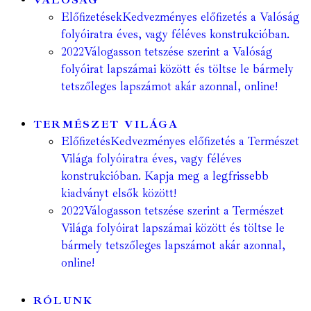
VALÓSÁG
Előfizetések
Kedvezményes előfizetés a Valóság
folyóiratra éves, vagy féléves konstrukcióban.
2022
Válogasson tetszése szerint a Valóság
folyóirat lapszámai között és töltse le bármely
tetszőleges lapszámot akár azonnal, online!
TERMÉSZET VILÁGA
Előfizetés
Kedvezményes előfizetés a Természet
Világa folyóiratra éves, vagy féléves
konstrukcióban. Kapja meg a legfrissebb
kiadványt elsők között!
2022
Válogasson tetszése szerint a Természet
Világa folyóirat lapszámai között és töltse le
bármely tetszőleges lapszámot akár azonnal,
online!
RÓLUNK