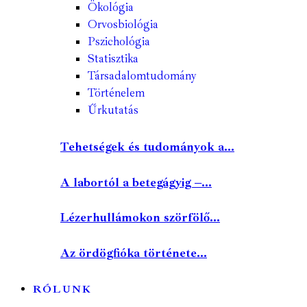
Ökológia
Orvosbiológia
Pszichológia
Statisztika
Társadalomtudomány
Történelem
Űrkutatás
Tehetségek és tudományok a...
A labortól a betegágyig –...
Lézerhullámokon szörfölő...
Az ördögfióka története...
RÓLUNK