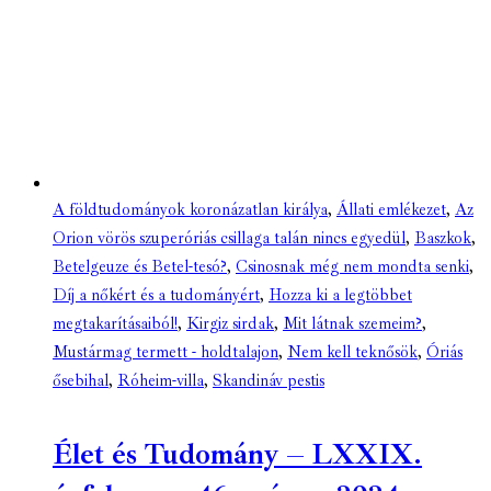
A földtudományok koronázatlan királya
,
Állati emlékezet
,
Az
Orion vörös szuperóriás csillaga talán nincs egyedül
,
Baszkok
,
Betelgeuze és Betel-tesó?
,
Csinosnak még nem mondta senki
,
Díj a nőkért és a tudományért
,
Hozza ki a legtöbbet
megtakarításaiból!
,
Kirgiz sirdak
,
Mit látnak szemeim?
,
Mustármag termett - holdtalajon
,
Nem kell teknősök
,
Óriás
ősebihal
,
Róheim-villa
,
Skandináv pestis
Élet és Tudomány – LXXIX.