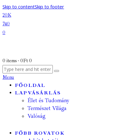
Skip to content
Skip to footer
20K
740
0
0 items
-
0Ft
0
Menu
FŐOLDAL
LAPVÁSÁRLÁS
Élet és Tudomány
Természet Világa
Valóság
FŐBB ROVATOK