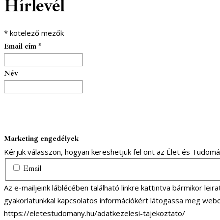
Hírlevél
1
1
*
kötelező mezők
Email cím
*
Név
Marketing engedélyek
Kérjük válasszon, hogyan kereshetjük fel önt az Élet és Tudom
Email
Az e-mailjeink láblécében található linkre kattintva bármikor lei
gyakorlatunkkal kapcsolatos információkért látogassa meg webo
https://eletestudomany.hu/adatkezelesi-tajekoztato/