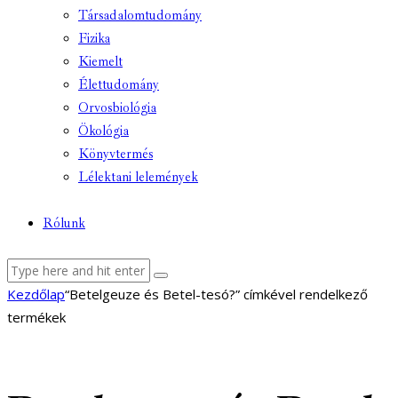
Társadalomtudomány
Fizika
Kiemelt
Élettudomány
Orvosbiológia
Ökológia
Könyvtermés
Lélektani lelemények
Rólunk
facebook-
youtube-
email
Kezdőlap
“Betelgeuze és Betel-tesó?” címkével rendelkező
1
1
termékek