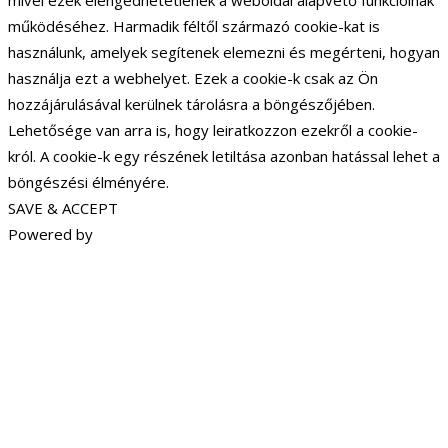
mivel ezek elengedhetetlenek a weboldal alapvető funkcióinak
működéséhez. Harmadik féltől származó cookie-kat is
használunk, amelyek segítenek elemezni és megérteni, hogyan
használja ezt a webhelyet. Ezek a cookie-k csak az Ön
hozzájárulásával kerülnek tárolásra a böngészőjében.
Lehetősége van arra is, hogy leiratkozzon ezekről a cookie-
król. A cookie-k egy részének letiltása azonban hatással lehet a
böngészési élményére.
SAVE & ACCEPT
Powered by