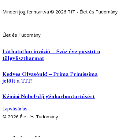
Minden jog fenntartva © 2026 TIT - Élet és Tudomány
Élet és Tudomány
Láthatatlan invázió – Száz éve pusztít a
tölgylisztharmat
Kedves Olvasónk! – Prima Primissima
jelölt a TIT!
Kémiai Nobel-díj génkarbantartásért
Lapvásárlás
© 2026 Élet és Tudomány
facebook-
youtube-
email