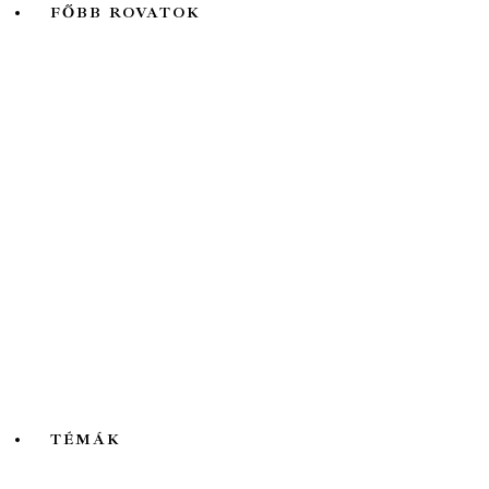
FŐBB ROVATOK
A hét kutatója
Biológia
Fizika
Földtudomány
Könyvtermés
Lélektani lelemények
Ökológia
Orvosbiológia
Pszichológia
Társadalomtudomány
Történelem
TÉMÁK
Mind