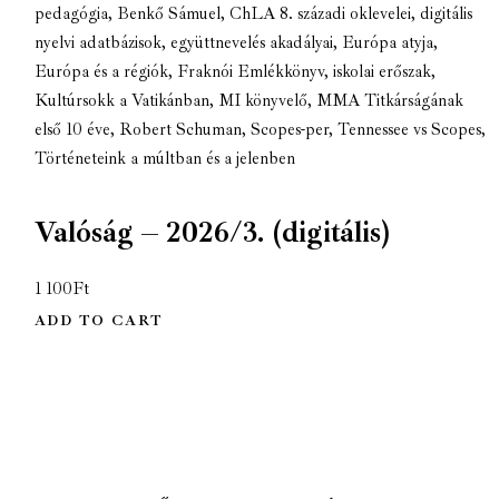
pedagógia
,
Benkő Sámuel
,
ChLA 8. századi oklevelei
,
digitális
nyelvi adatbázisok
,
együttnevelés akadályai
,
Európa atyja
,
Európa és a régiók
,
Fraknói Emlékkönyv
,
iskolai erőszak
,
Kultúrsokk a Vatikánban
,
MI könyvelő
,
MMA Titkárságának
első 10 éve
,
Robert Schuman
,
Scopes-per
,
Tennessee vs Scopes
,
Történeteink a múltban és a jelenben
Valóság – 2026/3. (digitális)
1 100
Ft
ADD TO CART