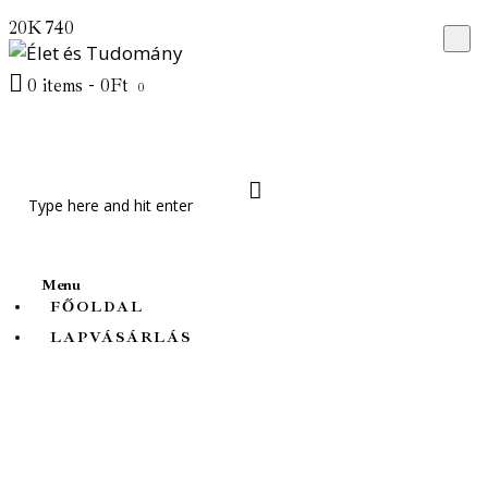
Főoldal
20K
740
Lapvásárlás
0 items
-
0Ft
0
Friss cikkek
Témák
Rólunk
Menu
FŐOLDAL
LAPVÁSÁRLÁS
Élet és Tudomány
Természet Világa
Valóság