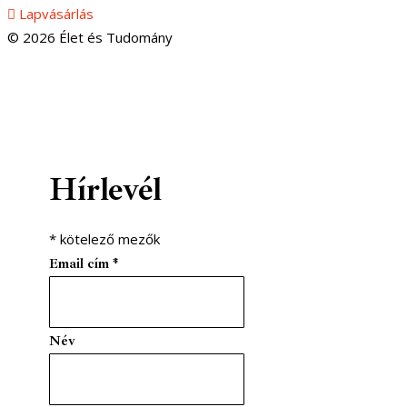
Lapvásárlás
© 2026 Élet és Tudomány
facebook-1
youtube-1
email
Hírlevél
*
kötelező mezők
Email cím
*
Név