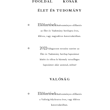
FŐOLDAL
KOSÁR
ÉLET ÉS TUDOMÁNY
Előfizetések
Kedvezményes előfizetés
az Élet és Tudomány hetilapra éves,
féléves, vagy negyedéves konstrukcióban.
2022
Válogasson tetszése szerint az
Élet és Tudomány hetilap lapszámai
között és töltse le bármely tetszőleges
lapszámot akár azonnal, online!
VALÓSÁG
Előfizetések
Kedvezményes előfizetés
a Valóság folyóiratra éves, vagy féléves
konstrukcióban.