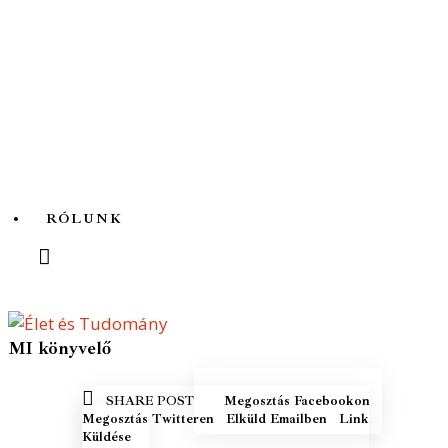
Az ördögfióka története...
RÓLUNK
MI könyvelő
MEGOSZTÁS
MEGOSZ
SHARE POST
Megosztás Facebookon
FACEBOOKON
TWITTE
ELKÜLD EMAILBEN
COPY URL
Megosztás Twitteren
Elküld Emailben
Link
TO
Küldése