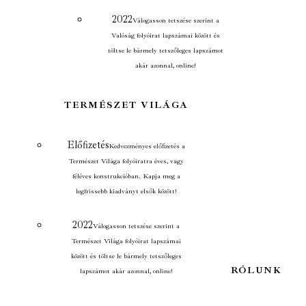
2022
Válogasson tetszése szerint a
Valóság folyóirat lapszámai között és
töltse le bármely tetszőleges lapszámot
akár azonnal, online!
TERMÉSZET VILÁGA
Előfizetés
Kedvezményes előfizetés a
Természet Világa folyóiratra éves, vagy
féléves konstrukcióban. Kapja meg a
legfrissebb kiadványt elsők között!
2022
Válogasson tetszése szerint a
Természet Világa folyóirat lapszámai
között és töltse le bármely tetszőleges
RÓLUNK
lapszámot akár azonnal, online!