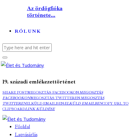
Az ördögfióka
története...
RÓLUNK
19. századi emlékezettörténet
SHARE POST
MEGOSZTÁS FACEBOOKON
MEGOSZTÁS
FACEBOOKON
MEGOSZTÁS TWITTEREN
MEGOSZTÁS
TWITTEREN
ELKÜLD EMAILBEN
ELKÜLD EMAILBEN
COPY URL TO
CLIPBOARD
LINK KÜLDÉSE
Főoldal
Lapvásárlás