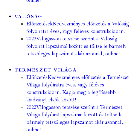
online!
VALÓSÁG
Előfizetések
Kedvezményes előfizetés a Valóság
folyóiratra éves, vagy féléves konstrukcióban.
2022
Válogasson tetszése szerint a Valóság
folyóirat lapszámai között és töltse le bármely
tetszőleges lapszámot akár azonnal, online!
TERMÉSZET VILÁGA
Előfizetés
Kedvezményes előfizetés a Természet
Világa folyóiratra éves, vagy féléves
konstrukcióban. Kapja meg a legfrissebb
kiadványt elsők között!
2022
Válogasson tetszése szerint a Természet
Világa folyóirat lapszámai között és töltse le
bármely tetszőleges lapszámot akár azonnal,
online!