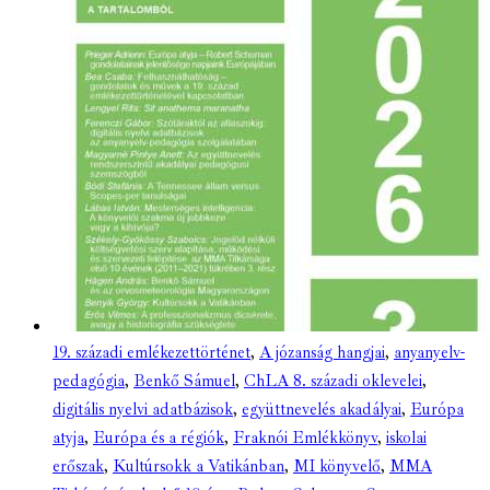
19. századi emlékezettörténet
,
A józanság hangjai
,
anyanyelv-
pedagógia
,
Benkő Sámuel
,
ChLA 8. századi oklevelei
,
digitális nyelvi adatbázisok
,
együttnevelés akadályai
,
Európa
atyja
,
Európa és a régiók
,
Fraknói Emlékkönyv
,
iskolai
erőszak
,
Kultúrsokk a Vatikánban
,
MI könyvelő
,
MMA