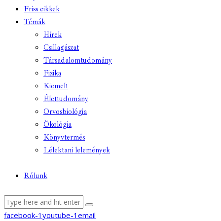
Friss cikkek
Témák
Hírek
Csillagászat
Társadalomtudomány
Fizika
Kiemelt
Élettudomány
Orvosbiológia
Ökológia
Könyvtermés
Lélektani lelemények
Rólunk
facebook-1
youtube-1
email