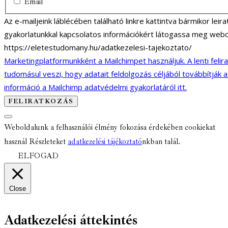
Email
Az e-mailjeink láblécében található linkre kattintva bármikor lei
gyakorlatunkkal kapcsolatos információkért látogassa meg webo
https://eletestudomany.hu/adatkezelesi-tajekoztato/
Marketingplatformunkként a Mailchimpet használjuk. A lenti felir
tudomásul veszi, hogy adatait feldolgozás céljából továbbítják 
információ a Mailchimp adatvédelmi gyakorlatáról itt.
Weboldalunk a felhasználói élmény fokozása érdekében cookiekat
használ Részleteket
adatkezelési tájékoztató
nkban talál.
ELFOGAD
Close
Adatkezelési áttekintés