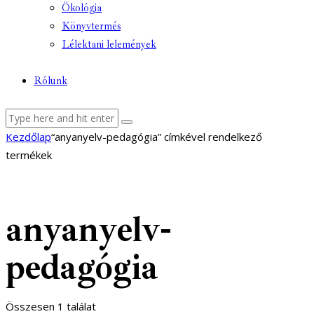
Ökológia
Könyvtermés
Lélektani lelemények
Rólunk
facebook-
youtube-
email
Kezdőlap
“anyanyelv-pedagógia” címkével rendelkező
1
1
termékek
anyanyelv-
pedagógia
Összesen 1 találat