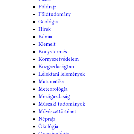
Földrajz
Földtudomány
Geológia
Hírek
Kémia
Kiemelt
Könyvtermés
Környezetvédelem
Közgazdaságtan
Lélektani lelemények
Matematika
Meteorológia
Mezőgazdaság
Műszaki tudományok
Művészettörténet
Néprajz
Ökológia
Orvosbiológia