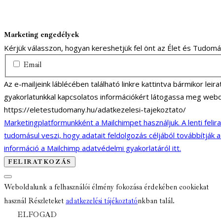
Marketing engedélyek
Kérjük válasszon, hogyan kereshetjük fel önt az Élet és Tudom
Email
Az e-mailjeink láblécében található linkre kattintva bármikor lei
gyakorlatunkkal kapcsolatos információkért látogassa meg webo
https://eletestudomany.hu/adatkezelesi-tajekoztato/
Marketingplatformunkként a Mailchimpet használjuk. A lenti felir
tudomásul veszi, hogy adatait feldolgozás céljából továbbítják 
információ a Mailchimp adatvédelmi gyakorlatáról itt.
Weboldalunk a felhasználói élmény fokozása érdekében cookiekat
használ Részleteket
adatkezelési tájékoztató
nkban talál.
ELFOGAD