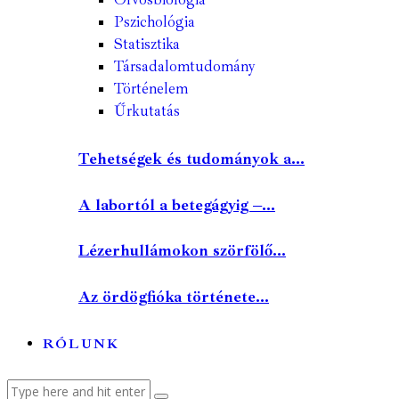
Pszichológia
Statisztika
Társadalomtudomány
Történelem
Űrkutatás
Tehetségek és tudományok a...
A labortól a betegágyig –...
Lézerhullámokon szörfölő...
Az ördögfióka története...
RÓLUNK