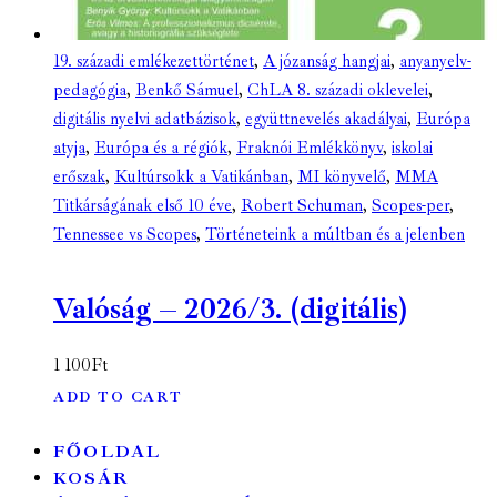
19. századi emlékezettörténet
,
A józanság hangjai
,
anyanyelv-
pedagógia
,
Benkő Sámuel
,
ChLA 8. századi oklevelei
,
digitális nyelvi adatbázisok
,
együttnevelés akadályai
,
Európa
atyja
,
Európa és a régiók
,
Fraknói Emlékkönyv
,
iskolai
erőszak
,
Kultúrsokk a Vatikánban
,
MI könyvelő
,
MMA
Titkárságának első 10 éve
,
Robert Schuman
,
Scopes-per
,
Tennessee vs Scopes
,
Történeteink a múltban és a jelenben
Valóság – 2026/3. (digitális)
1 100
Ft
ADD TO CART
FŐOLDAL
KOSÁR