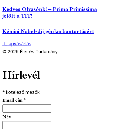
Kedves Olvasónk! – Prima Primissima
jelölt a TIT!
Kémiai Nobel-díj génkarbantartásért
Lapvásárlás
© 2026 Élet és Tudomány
facebook-
youtube-
email
Hírlevél
1
1
*
kötelező mezők
Email cím
*
Név