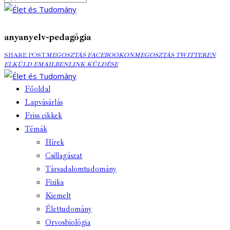
anyanyelv-pedagógia
MEGOSZTÁS
MEGOSZTÁS
ELK
SHARE POST
MEGOSZTÁS FACEBOOKON
MEGOSZTÁS TWITTEREN
FACEBOOKON
COPY
TWITTEREN
EMA
ELKÜLD EMAILBEN
LINK KÜLDÉSE
URL
TO
Főoldal
CLIPBOARD
Lapvásárlás
Friss cikkek
Témák
Hírek
Csillagászat
Társadalomtudomány
Fizika
Kiemelt
Élettudomány
Orvosbiológia