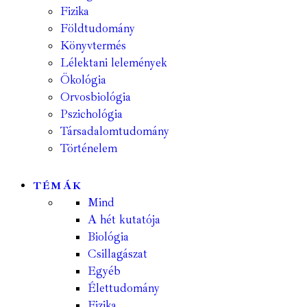
Fizika
Földtudomány
Könyvtermés
Lélektani lelemények
Ökológia
Orvosbiológia
Pszichológia
Társadalomtudomány
Történelem
TÉMÁK
Mind
A hét kutatója
Biológia
Csillagászat
Egyéb
Élettudomány
Fizika