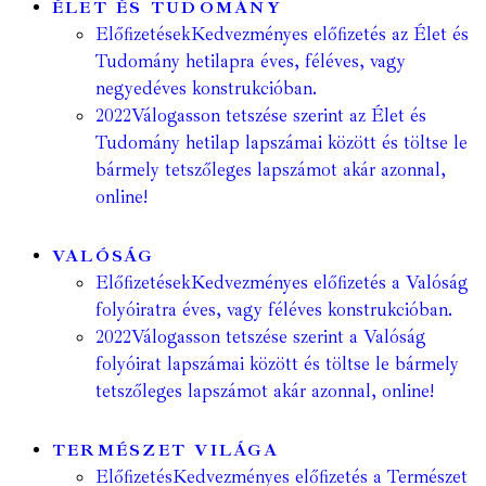
ÉLET ÉS TUDOMÁNY
Előfizetések
Kedvezményes előfizetés az Élet és
Tudomány hetilapra éves, féléves, vagy
negyedéves konstrukcióban.
2022
Válogasson tetszése szerint az Élet és
Tudomány hetilap lapszámai között és töltse le
bármely tetszőleges lapszámot akár azonnal,
online!
VALÓSÁG
Előfizetések
Kedvezményes előfizetés a Valóság
folyóiratra éves, vagy féléves konstrukcióban.
2022
Válogasson tetszése szerint a Valóság
folyóirat lapszámai között és töltse le bármely
tetszőleges lapszámot akár azonnal, online!
TERMÉSZET VILÁGA
Előfizetés
Kedvezményes előfizetés a Természet