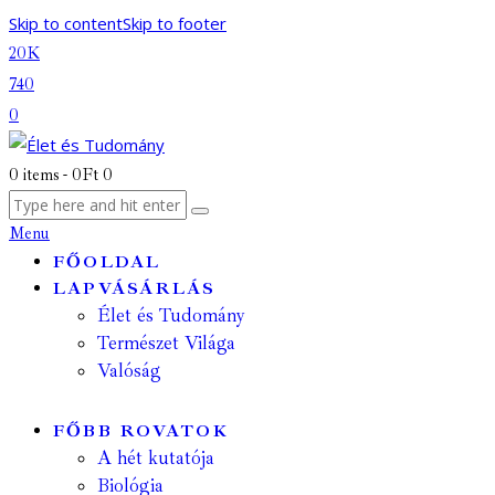
Skip to content
Skip to footer
20K
740
0
0 items
-
0Ft
0
Menu
FŐOLDAL
LAPVÁSÁRLÁS
Élet és Tudomány
Természet Világa
Valóság
FŐBB ROVATOK
A hét kutatója
Biológia