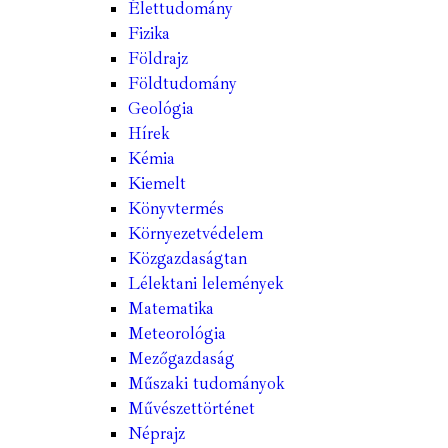
Élettudomány
Fizika
Földrajz
Földtudomány
Geológia
Hírek
Kémia
Kiemelt
Könyvtermés
Környezetvédelem
Közgazdaságtan
Lélektani lelemények
Matematika
Meteorológia
Mezőgazdaság
Műszaki tudományok
Művészettörténet
Néprajz