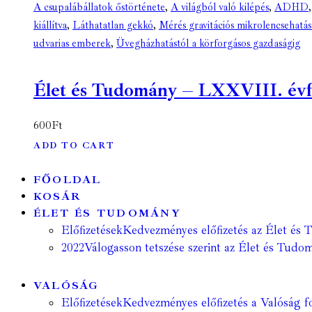
A csupalábállatok őstörténete
,
A világból való kilépés
,
ADHD
kiállítva
,
Láthatatlan gekkó
,
Mérés gravitációs mikrolencsehatás
udvarias emberek
,
Üvegházhatástól a körforgásos gazdaságig
Élet és Tudomány – LXXVIII. évfol
600
Ft
ADD TO CART
FŐOLDAL
KOSÁR
ÉLET ÉS TUDOMÁNY
Előfizetések
Kedvezményes előfizetés az Élet és 
2022
Válogasson tetszése szerint az Élet és Tudom
VALÓSÁG
Előfizetések
Kedvezményes előfizetés a Valóság fo