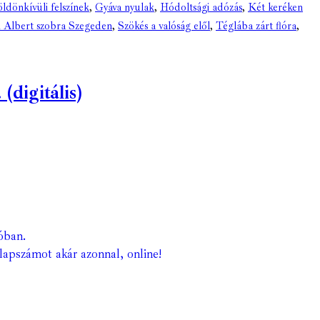
ldönkívüli felszínek
,
Gyáva nyulak
,
Hódoltsági adózás
,
Két keréken
 Albert szobra Szegeden
,
Szökés a valóság elől
,
Téglába zárt flóra
,
digitális)
óban.
lapszámot akár azonnal, online!