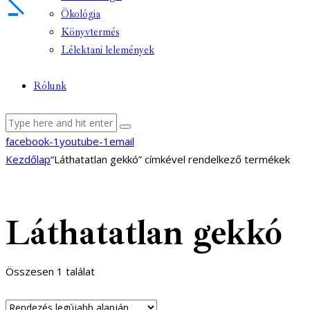
Ökológia
Könyvtermés
Lélektani lelemények
Rólunk
facebook-1
youtube-1
email
Kezdőlap
“Láthatatlan gekkó” címkével rendelkező termékek
Láthatatlan gekkó
Összesen 1 találat