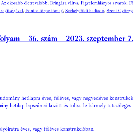
,
Az okosabb életrevalóbb
,
Bringára váltva
,
Figyelemhiányos zavarok
,
Fö
 segítségével
,
Pontos törpe tömeg
,
Székelyföldi hadiadó
,
Szent-Györgyi
yam – 36. szám – 2023. szeptember 7. (
Tudomány hetilapra éves, féléves, vagy negyedéves konstrukci
ány hetilap lapszámai között és töltse le bármely tetszőleges 
lyóiratra éves, vagy féléves konstrukcióban.