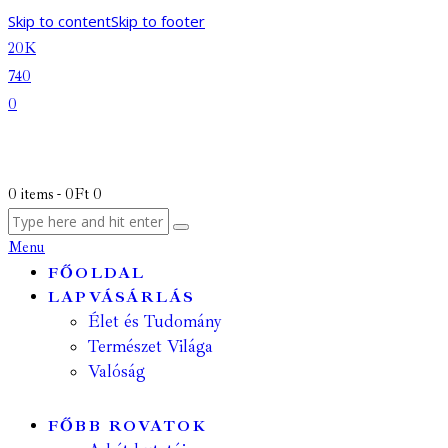
Skip to content
Skip to footer
20K
740
0
0 items
-
0Ft
0
Menu
FŐOLDAL
LAPVÁSÁRLÁS
Élet és Tudomány
Természet Világa
Valóság
FŐBB ROVATOK