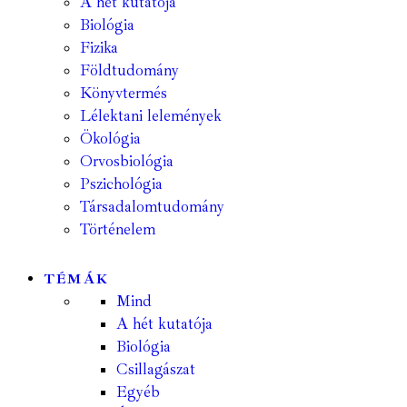
A hét kutatója
Biológia
Fizika
Földtudomány
Könyvtermés
Lélektani lelemények
Ökológia
Orvosbiológia
Pszichológia
Társadalomtudomány
Történelem
TÉMÁK
Mind
A hét kutatója
Biológia
Csillagászat
Egyéb