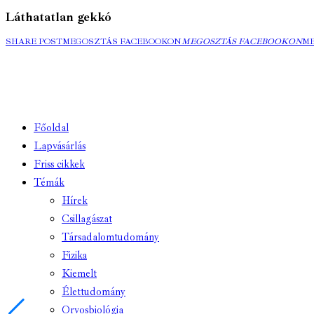
Láthatatlan gekkó
SHARE POST
MEGOSZTÁS FACEBOOKON
MEGOSZTÁS FACEBOOKON
M
Főoldal
Lapvásárlás
Friss cikkek
Témák
Hírek
Csillagászat
Társadalomtudomány
Fizika
Kiemelt
Élettudomány
Orvosbiológia