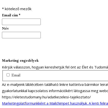
*
kötelező mezők
Email cím
*
Név
Marketing engedélyek
Kérjük válasszon, hogyan kereshetjük fel önt az Élet és Tudom
Email
Az e-mailjeink láblécében található linkre kattintva bármikor lei
gyakorlatunkkal kapcsolatos információkért látogassa meg webo
https://eletestudomany.hu/adatkezelesi-tajekoztato/
Marketingplatformunkként a Mailchimpet használjuk. A lenti felir