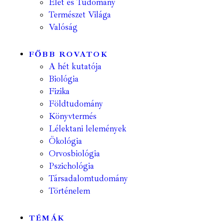
Élet és Tudomány
Természet Világa
Valóság
FŐBB ROVATOK
A hét kutatója
Biológia
Fizika
Földtudomány
Könyvtermés
Lélektani lelemények
Ökológia
Orvosbiológia
Pszichológia
Társadalomtudomány
Történelem
TÉMÁK