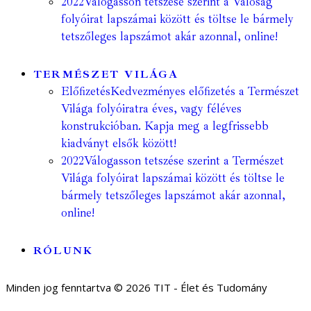
2022
Válogasson tetszése szerint a Valóság
folyóirat lapszámai között és töltse le bármely
tetszőleges lapszámot akár azonnal, online!
TERMÉSZET VILÁGA
Előfizetés
Kedvezményes előfizetés a Természet
Világa folyóiratra éves, vagy féléves
konstrukcióban. Kapja meg a legfrissebb
kiadványt elsők között!
2022
Válogasson tetszése szerint a Természet
Világa folyóirat lapszámai között és töltse le
bármely tetszőleges lapszámot akár azonnal,
online!
RÓLUNK
Minden jog fenntartva © 2026 TIT - Élet és Tudomány