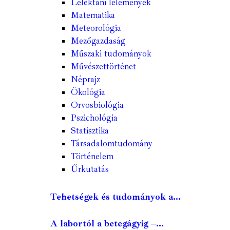
Lélektani lelemények
Matematika
Meteorológia
Mezőgazdaság
Műszaki tudományok
Művészettörténet
Néprajz
Ökológia
Orvosbiológia
Pszichológia
Statisztika
Társadalomtudomány
Történelem
Űrkutatás
Tehetségek és tudományok a...
A labortól a betegágyig –...