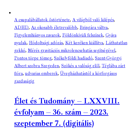
A csupalábállatok őstörténete
,
A világból való kilépés
,
ADHD
,
Az okosabb életrevalóbb
,
Bringára váltva
,
Figyelemhiányos zavarok
,
Földönkívüli felszínek
,
Gyáva
nyulak
,
Hódoltsági adózás
,
Két keréken kiállítva
,
Láthatatlan
gekkó
,
Mérés gravitációs mikrolencsehatás segítségével
,
Pontos törpe tömeg
,
Székelyföldi hadiadó
,
Szent-Györgyi
Albert szobra Szegeden
,
Szökés a valóság elől
,
Téglába zárt
flóra
,
udvarias emberek
,
Üvegházhatástól a körforgásos
gazdaságig
Élet és Tudomány – LXXVIII.
évfolyam – 36. szám – 2023.
szeptember 7. (digitális)