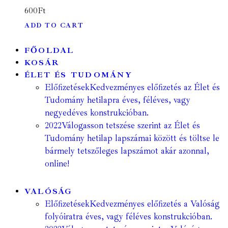
600
Ft
ADD TO CART
FŐOLDAL
KOSÁR
ÉLET ÉS TUDOMÁNY
Előfizetések
Kedvezményes előfizetés az Élet és
Tudomány hetilapra éves, féléves, vagy
negyedéves konstrukcióban.
2022
Válogasson tetszése szerint az Élet és
Tudomány hetilap lapszámai között és töltse le
bármely tetszőleges lapszámot akár azonnal,
online!
VALÓSÁG
Előfizetések
Kedvezményes előfizetés a Valóság
folyóiratra éves, vagy féléves konstrukcióban.