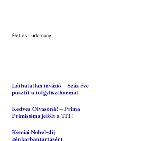
Élet és Tudomány
Láthatatlan invázió – Száz éve
pusztít a tölgylisztharmat
Kedves Olvasónk! – Prima
Primissima jelölt a TIT!
Kémiai Nobel-díj
génkarbantartásért