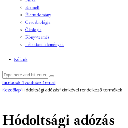
Fizika
Kiemelt
Élettudomány
Orvosbiológia
Ökológia
Könyvtermés
Lélektani lelemények
Rólunk
facebook-1
youtube-1
email
Kezdőlap
“Hódoltsági adózás” címkével rendelkező termékek
Hódoltsági adózás