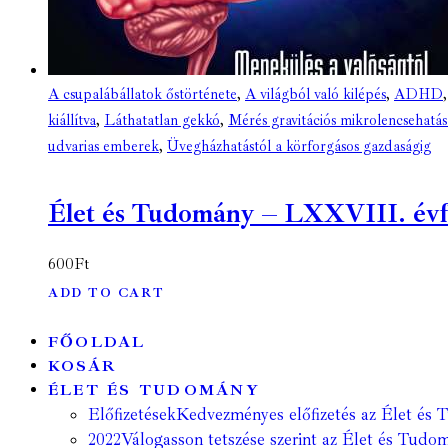
A csupalábállatok őstörténete
,
A világból való kilépés
,
ADHD
kiállítva
,
Láthatatlan gekkó
,
Mérés gravitációs mikrolencsehatás
udvarias emberek
,
Üvegházhatástól a körforgásos gazdaságig
Élet és Tudomány – LXXVIII. évfol
600
Ft
ADD TO CART
FŐOLDAL
KOSÁR
ÉLET ÉS TUDOMÁNY
Előfizetések
Kedvezményes előfizetés az Élet és 
2022
Válogasson tetszése szerint az Élet és Tudom