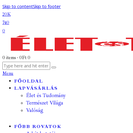
Skip to content
Skip to footer
20K
740
0
0 items
-
0Ft
0
Menu
FŐOLDAL
LAPVÁSÁRLÁS
Élet és Tudomány
Természet Világa
Valóság
FŐBB ROVATOK