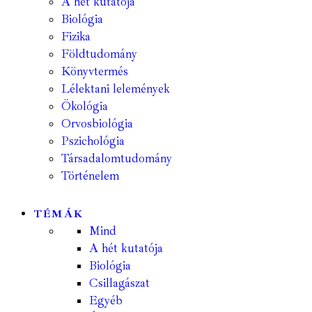
A hét kutatója
Biológia
Fizika
Földtudomány
Könyvtermés
Lélektani lelemények
Ökológia
Orvosbiológia
Pszichológia
Társadalomtudomány
Történelem
TÉMÁK
Mind
A hét kutatója
Biológia
Csillagászat
Egyéb