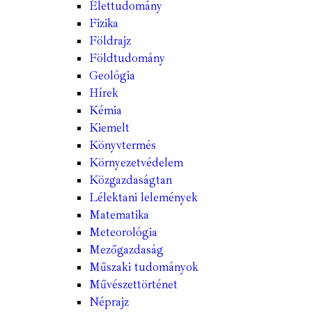
Élettudomány
Fizika
Földrajz
Földtudomány
Geológia
Hírek
Kémia
Kiemelt
Könyvtermés
Környezetvédelem
Közgazdaságtan
Lélektani lelemények
Matematika
Meteorológia
Mezőgazdaság
Műszaki tudományok
Művészettörténet
Néprajz