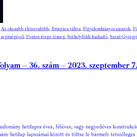
,
Az okosabb életrevalóbb
,
Bringára váltva
,
Figyelemhiányos zavarok
,
Fö
 segítségével
,
Pontos törpe tömeg
,
Székelyföldi hadiadó
,
Szent-Györgyi
yam – 36. szám – 2023. szeptember 7. (
Tudomány hetilapra éves, féléves, vagy negyedéves konstrukci
ány hetilap lapszámai között és töltse le bármely tetszőleges 