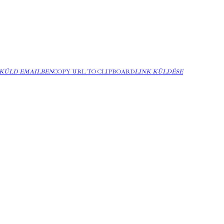
KÜLD EMAILBEN
COPY URL TO CLIPBOARD
LINK KÜLDÉSE