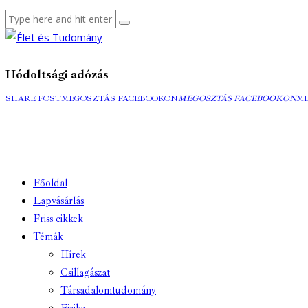
Hódoltsági adózás
SHARE POST
MEGOSZTÁS FACEBOOKON
MEGOSZTÁS FACEBOOKON
M
Főoldal
Lapvásárlás
Friss cikkek
Témák
Hírek
Csillagászat
Társadalomtudomány