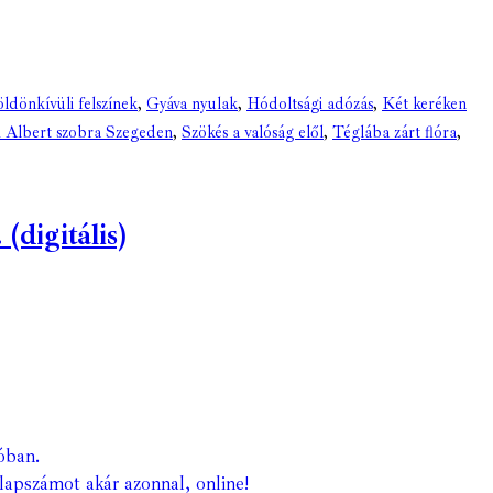
ldönkívüli felszínek
,
Gyáva nyulak
,
Hódoltsági adózás
,
Két keréken
 Albert szobra Szegeden
,
Szökés a valóság elől
,
Téglába zárt flóra
,
digitális)
óban.
lapszámot akár azonnal, online!