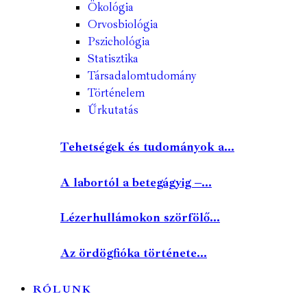
Ökológia
Orvosbiológia
Pszichológia
Statisztika
Társadalomtudomány
Történelem
Űrkutatás
Tehetségek és tudományok a...
A labortól a betegágyig –...
Lézerhullámokon szörfölő...
Az ördögfióka története...
RÓLUNK