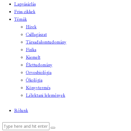
Lapvásárlás
Friss cikkek
Témák
Hírek
Csillagászat
Társadalomtudomány
Fizika
Kiemelt
Élettudomány
Orvosbiológia
Ökológia
Könyvtermés
Lélektani lelemények
Rólunk