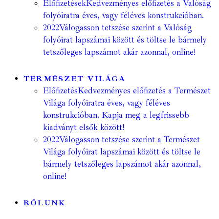
Előfizetések
Kedvezményes előfizetés a Valóság
folyóiratra éves, vagy féléves konstrukcióban.
2022
Válogasson tetszése szerint a Valóság
folyóirat lapszámai között és töltse le bármely
tetszőleges lapszámot akár azonnal, online!
TERMÉSZET VILÁGA
Előfizetés
Kedvezményes előfizetés a Természet
Világa folyóiratra éves, vagy féléves
konstrukcióban. Kapja meg a legfrissebb
kiadványt elsők között!
2022
Válogasson tetszése szerint a Természet
Világa folyóirat lapszámai között és töltse le
bármely tetszőleges lapszámot akár azonnal,
online!
RÓLUNK