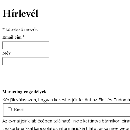
Hírlevél
*
kötelező mezők
Email cím
*
Név
Marketing engedélyek
Kérjük válasszon, hogyan kereshetjük fel önt az Élet és Tudom
Email
Az e-mailjeink láblécében található linkre kattintva bármikor lei
gyakorlatunkkal kapcsolatos információkért látogassa meg webo