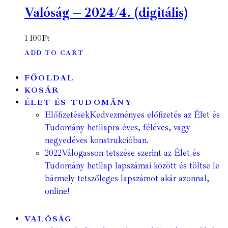
Valóság – 2024/4. (digitális)
1 100
Ft
ADD TO CART
FŐOLDAL
KOSÁR
ÉLET ÉS TUDOMÁNY
Előfizetések
Kedvezményes előfizetés az Élet és
Tudomány hetilapra éves, féléves, vagy
negyedéves konstrukcióban.
2022
Válogasson tetszése szerint az Élet és
Tudomány hetilap lapszámai között és töltse le
bármely tetszőleges lapszámot akár azonnal,
online!
VALÓSÁG