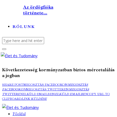
Az ördögfióka
története...
RÓLUNK
Következetesség kormányzatban biztos mércetalálás
a jogban
SHARE POST
MEGOSZTÁS FACEBOOKON
MEGOSZTÁS
FACEBOOKON
MEGOSZTÁS TWITTEREN
MEGOSZTÁS
TWITTEREN
ELKÜLD EMAILBEN
ELKÜLD EMAILBEN
COPY URL TO
CLIPBOARD
LINK KÜLDÉSE
Főoldal