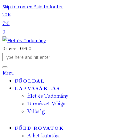
Skip to content
Skip to footer
20K
740
0
0 items
-
0Ft
0
Menu
FŐOLDAL
LAPVÁSÁRLÁS
Élet és Tudomány
Természet Világa
Valóság
FŐBB ROVATOK
A hét kutatója