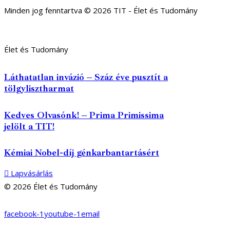
Minden jog fenntartva © 2026 TIT - Élet és Tudomány
Élet és Tudomány
Láthatatlan invázió – Száz éve pusztít a
tölgylisztharmat
Kedves Olvasónk! – Prima Primissima
jelölt a TIT!
Kémiai Nobel-díj génkarbantartásért
Lapvásárlás
© 2026 Élet és Tudomány
facebook-1
youtube-1
email