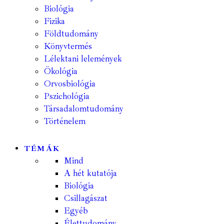
Biológia
Fizika
Földtudomány
Könyvtermés
Lélektani lelemények
Ökológia
Orvosbiológia
Pszichológia
Társadalomtudomány
Történelem
TÉMÁK
Mind
A hét kutatója
Biológia
Csillagászat
Egyéb
Élettudomány