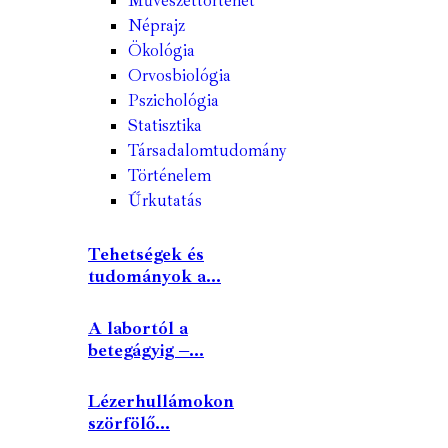
Művészettörténet
Néprajz
Ökológia
Orvosbiológia
Pszichológia
Statisztika
Társadalomtudomány
Történelem
Űrkutatás
Tehetségek és
tudományok a...
A labortól a
betegágyig –...
Lézerhullámokon
szörfölő...