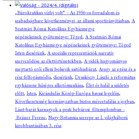
„Bürokratikus vízfej volt” - Az 1956-os forradalom és
szabadságharc következményei az állami sportirányításban
,
A
Szatmári Római Katolikus Egyházmegye
népénekeinek gyűjteménye: Téged
,
A Szatmári Római
Katolikus Egyházmegye népénekeinek gyűjteménye: Téged
Isten dicsérünk
,
A szociális reprezentációk narratív
szerveződése az élettörténetekben
,
A vidék hagyományos
megtartó erői elleni bolsevik sajtóhadjárat
,
Avagy az egész és a
rész felfogásmódja
,
dicsérünk
,
Draskóczy László a református
egyházzene hűséges alkotómunkása
,
Élet és halál a születés
előtt
,
Isten
,
Kirándulás Közép-Európa havasi legelőin
,
Következetesség kormányzatban biztos mércetalálás a jogban
,
Liszt-barát karnagyok a pesti belvárosi főtemplomban –
Bräuer Ferenc
,
Nagy-Britannia szerepe az I. világháború
kirobbantásában 3. rész