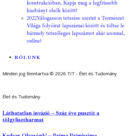
konstrukcióban. Kapja meg a legfrissebb
kiadványt elsők között!
2022
Válogasson tetszése szerint a Természet
Világa folyóirat lapszámai között és töltse le
bármely tetszőleges lapszámot akár azonnal,
online!
RÓLUNK
Minden jog fenntartva © 2026 TIT - Élet és Tudomány
Élet és Tudomány
Láthatatlan invázió – Száz éve pusztít a
tölgylisztharmat
Kedves Olvasónk! – Prima Primissima