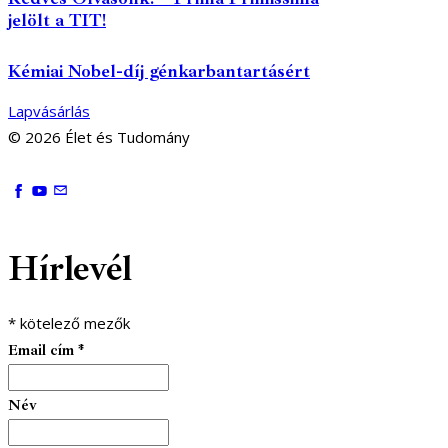
jelölt a TIT!
Kémiai Nobel-díj génkarbantartásért
Lapvásárlás
© 2026 Élet és Tudomány
facebook-
youtube-
email
1
1
Hírlevél
*
kötelező mezők
Email cím
*
Név