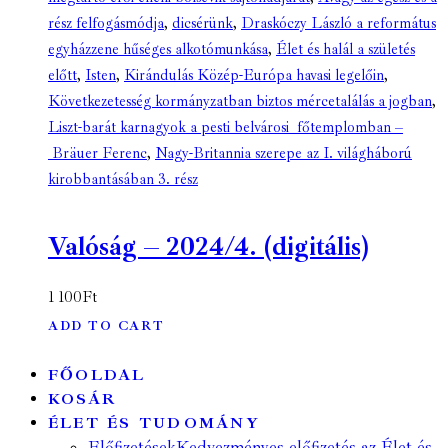
rész felfogásmódja
,
dicsérünk
,
Draskóczy László a református
egyházzene hűséges alkotómunkása
,
Élet és halál a születés
előtt
,
Isten
,
Kirándulás Közép-Európa havasi legelőin
,
Következetesség kormányzatban biztos mércetalálás a jogban
,
Liszt-barát karnagyok a pesti belvárosi főtemplomban –
Bräuer Ferenc
,
Nagy-Britannia szerepe az I. világháború
kirobbantásában 3. rész
Valóság – 2024/4. (digitális)
1 100
Ft
ADD TO CART
FŐOLDAL
KOSÁR
ÉLET ÉS TUDOMÁNY
Előfizetések
Kedvezményes előfizetés az Élet és