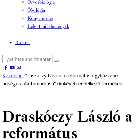
Orvosbiológia
Ökológia
Könyvtermés
Lélektani lelemények
Rólunk
facebook-
youtube-
email
1
1
Kezdőlap
“Draskóczy László a református egyházzene
hűséges alkotómunkása” címkével rendelkező termékek
Draskóczy László a
református