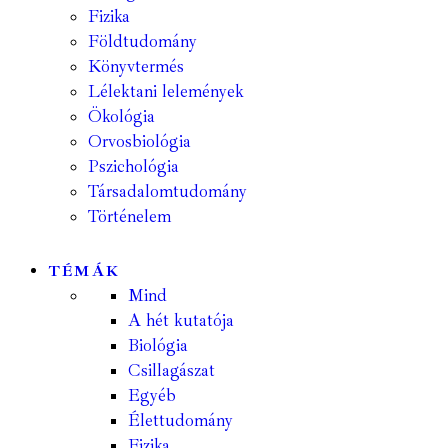
Fizika
Földtudomány
Könyvtermés
Lélektani lelemények
Ökológia
Orvosbiológia
Pszichológia
Társadalomtudomány
Történelem
TÉMÁK
Mind
A hét kutatója
Biológia
Csillagászat
Egyéb
Élettudomány
Fizika