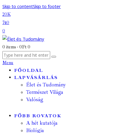
Skip to content
Skip to footer
20K
740
0
0 items
-
0Ft
0
Menu
FŐOLDAL
LAPVÁSÁRLÁS
Élet és Tudomány
Természet Világa
Valóság
FŐBB ROVATOK
A hét kutatója
Biológia