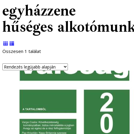
egyházzene
hűséges alkotómun
Összesen 1 találat