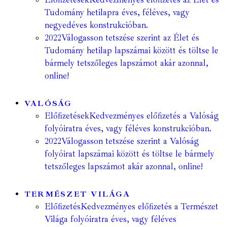
Tudomány hetilapra éves, féléves, vagy
negyedéves konstrukcióban.
2022
Válogasson tetszése szerint az Élet és
Tudomány hetilap lapszámai között és töltse le
bármely tetszőleges lapszámot akár azonnal,
online!
VALÓSÁG
Előfizetések
Kedvezményes előfizetés a Valóság
folyóiratra éves, vagy féléves konstrukcióban.
2022
Válogasson tetszése szerint a Valóság
folyóirat lapszámai között és töltse le bármely
tetszőleges lapszámot akár azonnal, online!
TERMÉSZET VILÁGA
Előfizetés
Kedvezményes előfizetés a Természet
Világa folyóiratra éves, vagy féléves