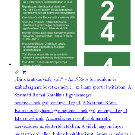
„Bürokratikus vízfej volt” - Az 1956-os forradalom és
szabadságharc következményei az állami sportirányításban
,
A
Szatmári Római Katolikus Egyházmegye
népénekeinek gyűjteménye: Téged
,
A Szatmári Római
Katolikus Egyházmegye népénekeinek gyűjteménye: Téged
Isten dicsérünk
,
A szociális reprezentációk narratív
szerveződése az élettörténetekben
,
A vidék hagyományos
megtartó erői elleni bolsevik sajtóhadjárat
,
Avagy az egész és a