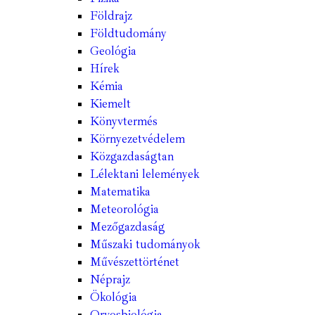
Földrajz
Földtudomány
Geológia
Hírek
Kémia
Kiemelt
Könyvtermés
Környezetvédelem
Közgazdaságtan
Lélektani lelemények
Matematika
Meteorológia
Mezőgazdaság
Műszaki tudományok
Művészettörténet
Néprajz
Ökológia
Orvosbiológia