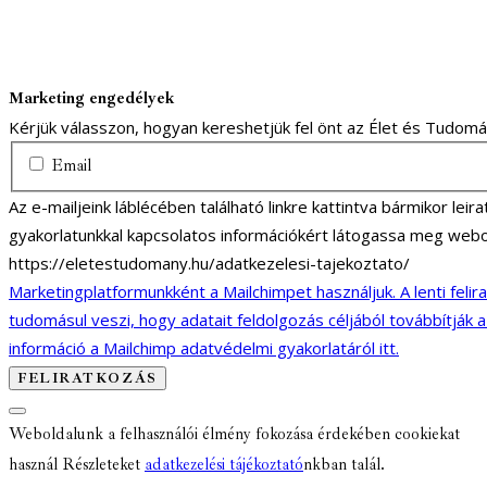
Marketing engedélyek
Kérjük válasszon, hogyan kereshetjük fel önt az Élet és Tudom
Email
Az e-mailjeink láblécében található linkre kattintva bármikor lei
gyakorlatunkkal kapcsolatos információkért látogassa meg webo
https://eletestudomany.hu/adatkezelesi-tajekoztato/
Marketingplatformunkként a Mailchimpet használjuk. A lenti felir
tudomásul veszi, hogy adatait feldolgozás céljából továbbítják 
információ a Mailchimp adatvédelmi gyakorlatáról itt.
Weboldalunk a felhasználói élmény fokozása érdekében cookiekat
használ Részleteket
adatkezelési tájékoztató
nkban talál.