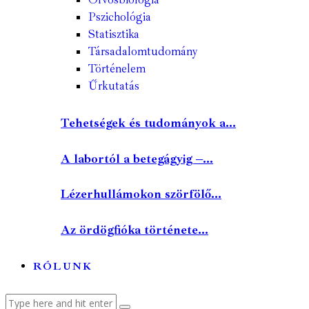
Pszichológia
Statisztika
Társadalomtudomány
Történelem
Űrkutatás
Tehetségek és tudományok a...
A labortól a betegágyig –...
Lézerhullámokon szörfölő...
Az ördögfióka története...
RÓLUNK