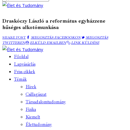
Draskóczy László a református egyházzene
hűséges alkotómunkása
MEGOSZTÁS
MEGOSZTÁS
SHARE POST
MEGOSZTÁS FACEBOOKON
MEGOSZTÁS
ELKÜLD
FACEBOOKON
COPY
TWITTEREN
TWITTEREN
ELKÜLD EMAILBEN
LINK KÜLDÉSE
EMAILBEN
URL
TO
Főoldal
CLIPBOARD
Lapvásárlás
Friss cikkek
Témák
Hírek
Csillagászat
Társadalomtudomány
Fizika
Kiemelt
Élettudomány