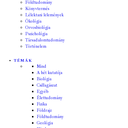
Földtudomány
Könyvtermés
Lélektani lelemények
Ökológia
Orvosbiológia
Pszichológia
Társadalomtudomány
Történelem
TÉMÁK
Mind
A hét kutatója
Biológia
Csillagászat
Egyéb
Élettudomány
Fizika
Földrajz
Földtudomány
Geológia