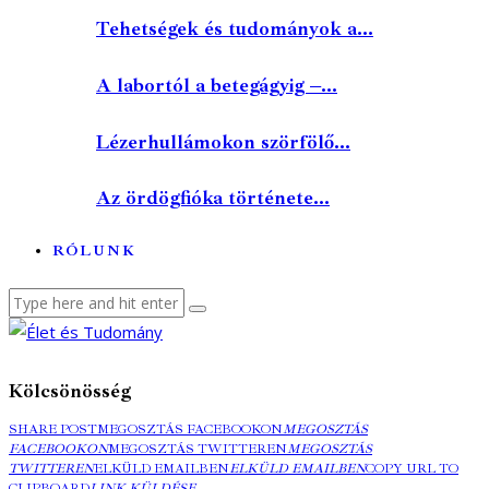
Tehetségek és tudományok a...
A labortól a betegágyig –...
Lézerhullámokon szörfölő...
Az ördögfióka története...
RÓLUNK
Kölcsönösség
SHARE POST
MEGOSZTÁS FACEBOOKON
MEGOSZTÁS
FACEBOOKON
MEGOSZTÁS TWITTEREN
MEGOSZTÁS
TWITTEREN
ELKÜLD EMAILBEN
ELKÜLD EMAILBEN
COPY URL TO
CLIPBOARD
LINK KÜLDÉSE