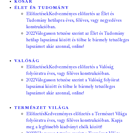
KOSÁR
ÉLET ÉS TUDOMÁNY
Előfizetések
Kedvezményes előfizetés az Élet és
Tudomány hetilapra éves, féléves, vagy negyedéves
konstrukcióban.
2022
Válogasson tetszése szerint az Élet és Tudomány
hetilap lapszámai között és töltse le bármely tetszőleges
lapszámot akár azonnal, online!
VALÓSÁG
Előfizetések
Kedvezményes előfizetés a Valóság
folyóiratra éves, vagy féléves konstrukcióban.
2022
Válogasson tetszése szerint a Valóság folyóirat
lapszámai között és töltse le bármely tetszőleges
lapszámot akár azonnal, online!
TERMÉSZET VILÁGA
Előfizetés
Kedvezményes előfizetés a Természet Világa
folyóiratra éves, vagy féléves konstrukcióban. Kapja
meg a legfrissebb kiadványt elsők között!