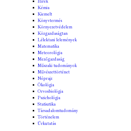
Hírek
Kémia
Kiemelt
Könyvtermés
Környezetvédelem
Közgazdaságtan
Lélektani lelemények
Matematika
Meteorológia
Mezőgazdaság
Műszaki tudományok
Művészettörténet
Néprajz
Ökológia
Orvosbiológia
Pszichológia
Statisztika
Társadalomtudomány
Történelem
Űrkutatás