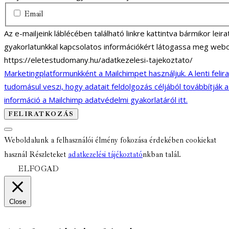
Email
Az e-mailjeink láblécében található linkre kattintva bármikor lei
gyakorlatunkkal kapcsolatos információkért látogassa meg webo
https://eletestudomany.hu/adatkezelesi-tajekoztato/
Marketingplatformunkként a Mailchimpet használjuk. A lenti felir
tudomásul veszi, hogy adatait feldolgozás céljából továbbítják 
információ a Mailchimp adatvédelmi gyakorlatáról itt.
Weboldalunk a felhasználói élmény fokozása érdekében cookiekat
használ Részleteket
adatkezelési tájékoztató
nkban talál.
ELFOGAD
Close