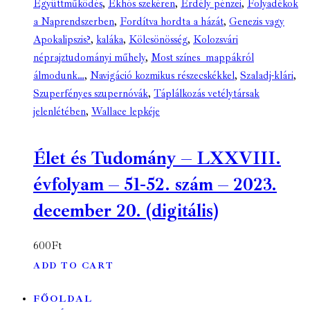
Együttműködés
,
Ekhós szekéren
,
Erdély pénzei
,
Folyadékok
a Naprendszerben
,
Fordítva hordta a házát
,
Genezis vagy
Apokalipszis?
,
kaláka
,
Kölcsönösség
,
Kolozsvári
néprajztudományi műhely
,
Most színes mappákról
álmodunk…
,
Navigáció kozmikus részecskékkel
,
Szaladj-klári
,
Szuperfényes szupernóvák
,
Táplálkozás vetélytársak
jelenlétében
,
Wallace lepkéje
Élet és Tudomány – LXXVIII.
évfolyam – 51-52. szám – 2023.
december 20. (digitális)
600
Ft
ADD TO CART
FŐOLDAL