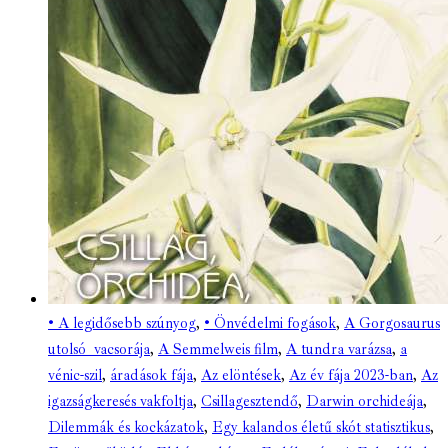
• A legidősebb szúnyog
,
• Önvédelmi fogások
,
A Gorgosaurus
utolsó vacsorája
,
A Semmelweis film
,
A tundra varázsa
,
a
vénic-szil
,
áradások fája
,
Az elöntések
,
Az év fája 2023-ban
,
Az
igazságkeresés vakfoltja
,
Csillagesztendő
,
Darwin orchideája
,
Dilemmák és kockázatok
,
Egy kalandos életű skót statisztikus
,