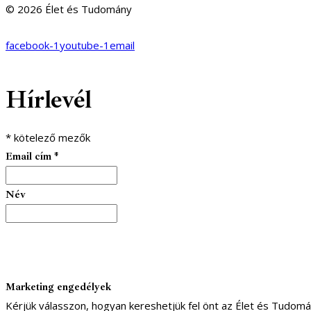
© 2026 Élet és Tudomány
facebook-1
youtube-1
email
Hírlevél
*
kötelező mezők
Email cím
*
Név
Marketing engedélyek
Kérjük válasszon, hogyan kereshetjük fel önt az Élet és Tudom