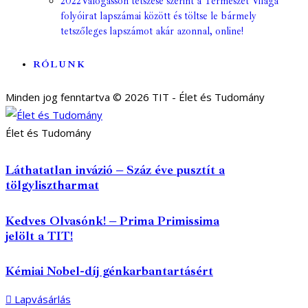
2022
Válogasson tetszése szerint a Természet Világa
folyóirat lapszámai között és töltse le bármely
tetszőleges lapszámot akár azonnal, online!
RÓLUNK
Minden jog fenntartva © 2026 TIT - Élet és Tudomány
Élet és Tudomány
Láthatatlan invázió – Száz éve pusztít a
tölgylisztharmat
Kedves Olvasónk! – Prima Primissima
jelölt a TIT!
Kémiai Nobel-díj génkarbantartásért
Lapvásárlás