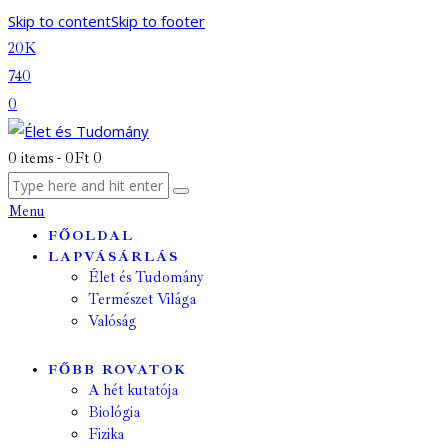
Skip to content
Skip to footer
20K
740
0
0 items
-
0Ft
0
Menu
FŐOLDAL
LAPVÁSÁRLÁS
Élet és Tudomány
Természet Világa
Valóság
FŐBB ROVATOK
A hét kutatója
Biológia
Fizika