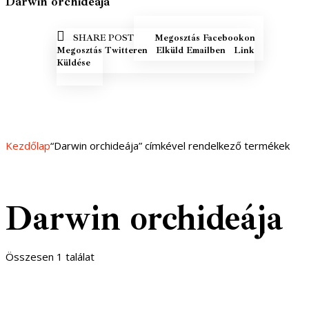
Darwin orchideája
MEGOSZTÁS
MEGOSZ
SHARE POST
Megosztás Facebookon
FACEBOOKON
TWITTE
ELKÜLD EMAILBEN
COPY URL
Megosztás Twitteren
Elküld Emailben
Link
TO
Küldése
CLIPBOARD
Kezdőlap
“Darwin orchideája” címkével rendelkező termékek
Darwin orchideája
Összesen 1 találat