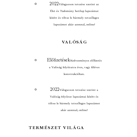
2022
Válogasson tetszése szerint az
Élet és Tudomány hetilap lapszámai
között és töltse le bármely tetszőleges
lapszámot akár azonnal, online!
VALÓSÁG
Előfizetések
Kedvezményes előfizetés
a Valóság folyóiratra éves, vagy féléves
konstrukcióban.
2022
Válogasson tetszése szerint a
Valóság folyóirat lapszámai között és
töltse le bármely tetszőleges lapszámot
akár azonnal, online!
TERMÉSZET VILÁGA