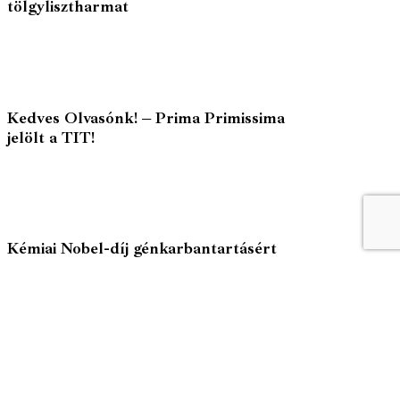
tölgylisztharmat
Kedves Olvasónk! – Prima Primissima
jelölt a TIT!
Kémiai Nobel-díj génkarbantartásért
Lapvásárlás
© 2026 Élet és Tudomány
facebook-1
youtube-1
email
Weboldalunk a felhasználói élmény fokozása érdekében
cookiekat használ Részleteket
adatkezelési tájékoztató
nkban talál.