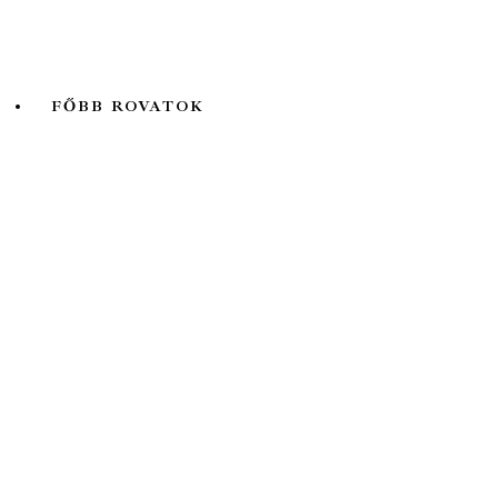
Természet Világa
Valóság
FŐBB ROVATOK
A hét kutatója
Biológia
Fizika
Földtudomány
Könyvtermés
Lélektani lelemények
Ökológia
Orvosbiológia
Pszichológia
Társadalomtudomány
Történelem