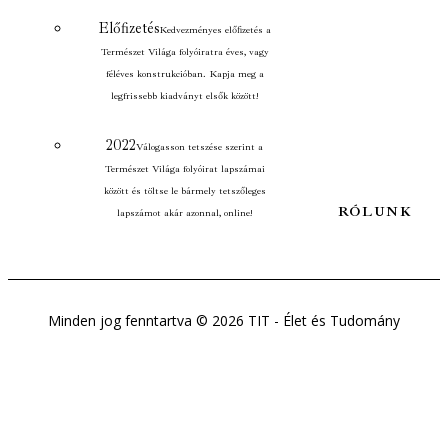
Előfizetés
Kedvezményes előfizetés a
Természet Világa folyóiratra éves, vagy
féléves konstrukcióban. Kapja meg a
legfrissebb kiadványt elsők között!
2022
Válogasson tetszése szerint a
Természet Világa folyóirat lapszámai
között és töltse le bármely tetszőleges
RÓLUNK
lapszámot akár azonnal, online!
Minden jog fenntartva © 2026 TIT - Élet és Tudomány