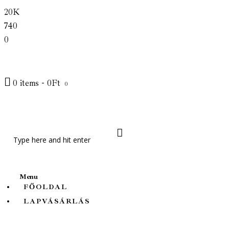
20K
Főoldal
740
Lapvásárlás
0
Friss cikkek
0 items
-
0Ft
0
Témák
Rólunk
Menu
FŐOLDAL
LAPVÁSÁRLÁS
Élet és Tudomány