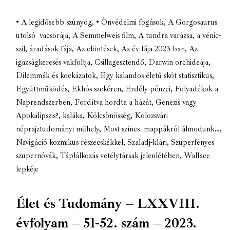
• A legidősebb szúnyog
,
• Önvédelmi fogások
,
A Gorgosaurus
utolsó vacsorája
,
A Semmelweis film
,
A tundra varázsa
,
a vénic-
szil
,
áradások fája
,
Az elöntések
,
Az év fája 2023-ban
,
Az
igazságkeresés vakfoltja
,
Csillagesztendő
,
Darwin orchideája
,
Dilemmák és kockázatok
,
Egy kalandos életű skót statisztikus
,
Együttműködés
,
Ekhós szekéren
,
Erdély pénzei
,
Folyadékok a
Naprendszerben
,
Fordítva hordta a házát
,
Genezis vagy
Apokalipszis?
,
kaláka
,
Kölcsönösség
,
Kolozsvári
néprajztudományi műhely
,
Most színes mappákról álmodunk…
,
Navigáció kozmikus részecskékkel
,
Szaladj-klári
,
Szuperfényes
szupernóvák
,
Táplálkozás vetélytársak jelenlétében
,
Wallace
lepkéje
Élet és Tudomány – LXXVIII.
évfolyam – 51-52. szám – 2023.