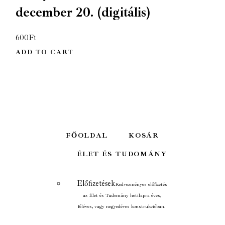
december 20. (digitális)
600
Ft
ADD TO CART
FŐOLDAL
KOSÁR
ÉLET ÉS TUDOMÁNY
Előfizetések
Kedvezményes előfizetés
az Élet és Tudomány hetilapra éves,
féléves, vagy negyedéves konstrukcióban.