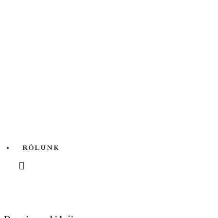
Az ördögfióka története...
RÓLUNK