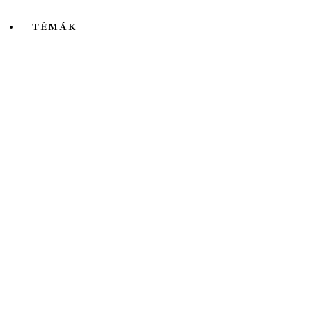
TÉMÁK
Mind
A hét kutatója
Biológia
Csillagászat
Egyéb
Élettudomány
Fizika
Földrajz