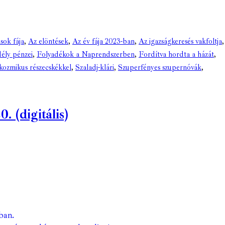
sok fája
,
Az elöntések
,
Az év fája 2023-ban
,
Az igazságkeresés vakfoltja
,
ély pénzei
,
Folyadékok a Naprendszerben
,
Fordítva hordta a házát
,
kozmikus részecskékkel
,
Szaladj-klári
,
Szuperfényes szupernóvák
,
 (digitális)
ban.