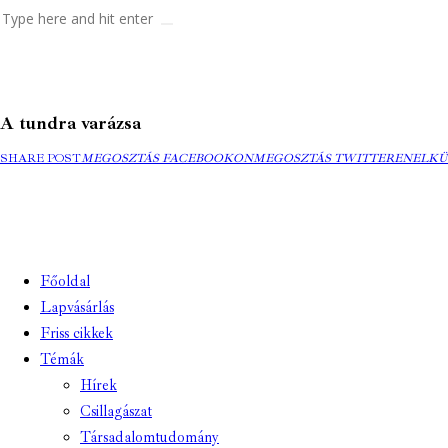
A tundra varázsa
MEGOSZTÁS
MEGOSZTÁS
ELKÜ
SHARE POST
MEGOSZTÁS FACEBOOKON
MEGOSZTÁS TWITTEREN
ELKÜ
FACEBOOKON
TWITTEREN
EMAI
Főoldal
Lapvásárlás
Friss cikkek
Témák
Hírek
Csillagászat
Társadalomtudomány