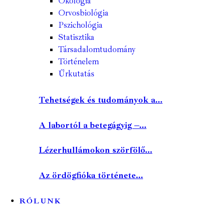
Ökológia
Orvosbiológia
Pszichológia
Statisztika
Társadalomtudomány
Történelem
Űrkutatás
Tehetségek és tudományok a...
A labortól a betegágyig –...
Lézerhullámokon szörfölő...
Az ördögfióka története...
RÓLUNK