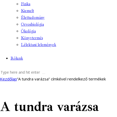
Fizika
Kiemelt
Élettudomány
Orvosbiológia
Ökológia
Könyvtermés
Lélektani lelemények
Rólunk
facebook-
youtube-
email
Kezdőlap
“A tundra varázsa” címkével rendelkező termékek
1
1
A tundra varázsa