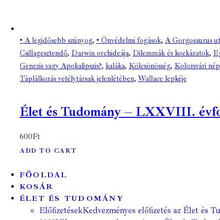
• A legidősebb szúnyog
,
• Önvédelmi fogások
,
A Gorgosaurus ut
Csillagesztendő
,
Darwin orchideája
,
Dilemmák és kockázatok
,
Eg
Genezis vagy Apokalipszis?
,
kaláka
,
Kölcsönösség
,
Kolozsvári né
Táplálkozás vetélytársak jelenlétében
,
Wallace lepkéje
Élet és Tudomány – LXXVIII. évfoly
600
Ft
ADD TO CART
FŐOLDAL
KOSÁR
ÉLET ÉS TUDOMÁNY
Előfizetések
Kedvezményes előfizetés az Élet és Tu