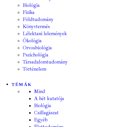
Biológia
Fizika
Földtudomány
Könyvtermés
Lélektani lelemények
Ökológia
Orvosbiológia
Pszichológia
Társadalomtudomány
Történelem
TÉMÁK
Mind
A hét kutatója
Biológia
Csillagászat
Egyéb
Élettudomány