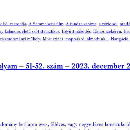
olsó vacsorája
,
A Semmelweis film
,
A tundra varázsa
,
a vénic-szil
,
áradá
y kalandos életű skót statisztikus
,
Együttműködés
,
Ekhós szekéren
,
Erd
prajztudományi műhely
,
Most színes mappákról álmodunk…
,
Navigáció 
am – 51-52. szám – 2023. december 20.
domány hetilapra éves, féléves, vagy negyedéves konstrukció