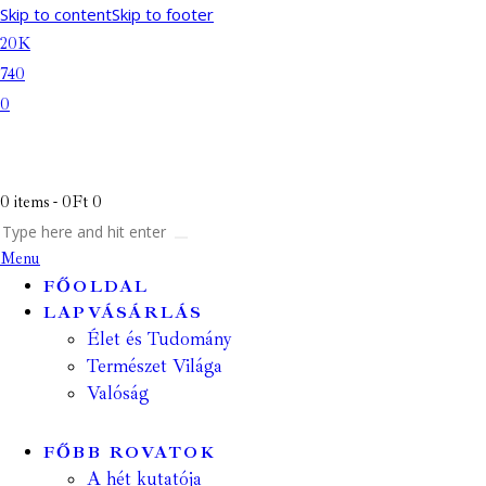
Skip to content
Skip to footer
20K
740
0
0 items
-
0Ft
0
Menu
FŐOLDAL
LAPVÁSÁRLÁS
Élet és Tudomány
Természet Világa
Valóság
FŐBB ROVATOK
A hét kutatója