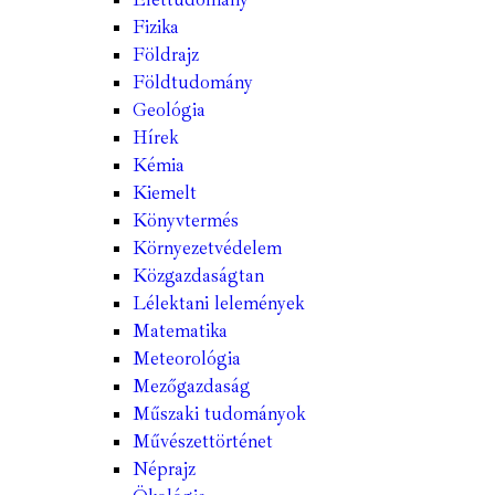
Fizika
Földrajz
Földtudomány
Geológia
Hírek
Kémia
Kiemelt
Könyvtermés
Környezetvédelem
Közgazdaságtan
Lélektani lelemények
Matematika
Meteorológia
Mezőgazdaság
Műszaki tudományok
Művészettörténet
Néprajz