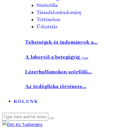
Statisztika
Társadalomtudomány
Történelem
Űrkutatás
Tehetségek és tudományok a...
A labortól a betegágyig –...
Lézerhullámokon szörfölő...
Az ördögfióka története...
RÓLUNK