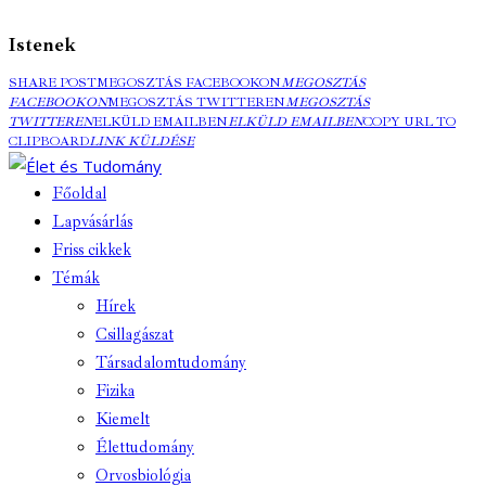
Istenek
SHARE POST
MEGOSZTÁS FACEBOOKON
MEGOSZTÁS
FACEBOOKON
MEGOSZTÁS TWITTEREN
MEGOSZTÁS
TWITTEREN
ELKÜLD EMAILBEN
ELKÜLD EMAILBEN
COPY URL TO
CLIPBOARD
LINK KÜLDÉSE
Főoldal
Lapvásárlás
Friss cikkek
Témák
Hírek
Csillagászat
Társadalomtudomány
Fizika
Kiemelt
Élettudomány
Orvosbiológia