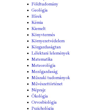
Földtudomány
Geológia
Hírek
Kémia
Kiemelt
Könyvtermés
Környezetvédelem
Közgazdaságtan
Lélektani lelemények
Matematika
Meteorológia
Mezőgazdaság
Műszaki tudományok
Művészettörténet
Néprajz
Ökológia
Orvosbiológia
Pszichológia