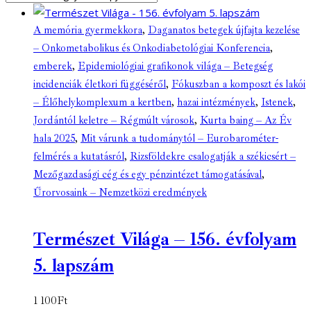
A memória gyermekkora
,
Daganatos betegek újfajta kezelése
– Onkometabolikus és Onkodiabetológiai Konferencia
,
emberek
,
Epidemiológiai grafikonok világa – Betegség
incidenciák életkori függéséről
,
Fókuszban a komposzt és lakói
– Élőhelykomplexum a kertben
,
hazai intézmények
,
Istenek
,
Jordántól keletre – Régmúlt városok
,
Kurta baing – Az Év
hala 2025
,
Mit várunk a tudománytól – Eurobarométer-
felmérés a kutatásról
,
Rizsföldekre csalogatják a székicsért –
Mezőgazdasági cég és egy pénzintézet támogatásával
,
Űrorvosaink – Nemzetközi eredmények
Természet Világa – 156. évfolyam
5. lapszám
1 100
Ft