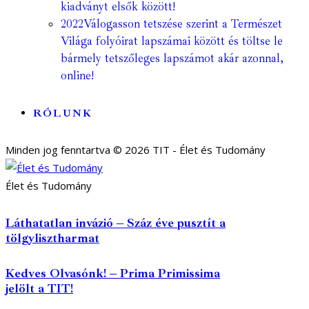
kiadványt elsők között!
2022
Válogasson tetszése szerint a Természet
Világa folyóirat lapszámai között és töltse le
bármely tetszőleges lapszámot akár azonnal,
online!
RÓLUNK
Minden jog fenntartva © 2026 TIT - Élet és Tudomány
Élet és Tudomány
Láthatatlan invázió – Száz éve pusztít a
tölgylisztharmat
Kedves Olvasónk! – Prima Primissima
jelölt a TIT!