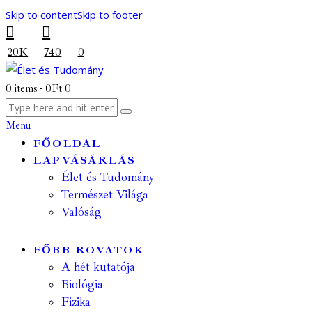
Skip to content
Skip to footer
20K
740
0
0 items
-
0Ft
0
Menu
FŐOLDAL
LAPVÁSÁRLÁS
Élet és Tudomány
Természet Világa
Valóság
FŐBB ROVATOK
A hét kutatója
Biológia
Fizika