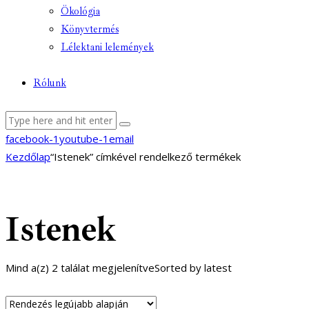
Ökológia
Könyvtermés
Lélektani lelemények
Rólunk
facebook-1
youtube-1
email
Kezdőlap
“Istenek” címkével rendelkező termékek
Istenek
Mind a(z) 2 találat megjelenítve
Sorted by latest