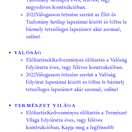
negyedéves konstrukcióban.
2022
Válogasson tetszése szerint az Élet és
Tudomány hetilap lapszámai között és töltse le
bármely tetszőleges lapszámot akár azonnal,
online!
VALÓSÁG
Előfizetések
Kedvezményes előfizetés a Valóság
folyóiratra éves, vagy féléves konstrukcióban.
2022
Válogasson tetszése szerint a Valóság
folyóirat lapszámai között és töltse le bármely
tetszőleges lapszámot akár azonnal, online!
TERMÉSZET VILÁGA
Előfizetés
Kedvezményes előfizetés a Természet
Világa folyóiratra éves, vagy féléves
konstrukcióban. Kapja meg a legfrissebb