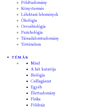
Földtudomány
Könyvtermés
Lélektani lelemények
Ökológia
Orvosbiológia
Pszichológia
Társadalomtudomány
Történelem
TÉMÁK
Mind
A hét kutatója
Biológia
Csillagászat
Egyéb
Élettudomány
Fizika
Földrajz