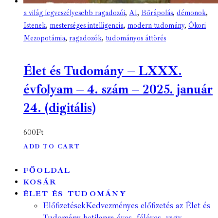
a világ legveszélyesebb ragadozói
,
AI
,
Bőrápolás
,
démonok
,
Istenek
,
mesterséges intelligencia
,
modern tudomány
,
Ókori
Mezopotámia
,
ragadozók
,
tudományos áttörés
Élet és Tudomány – LXXX.
évfolyam – 4. szám – 2025. január
24. (digitális)
600
Ft
ADD TO CART
FŐOLDAL
KOSÁR
ÉLET ÉS TUDOMÁNY
Előfizetések
Kedvezményes előfizetés az Élet és
Tudomány hetilapra éves, féléves, vagy