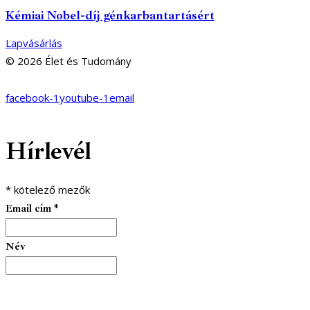
Kémiai Nobel-díj génkarbantartásért
Lapvásárlás
© 2026 Élet és Tudomány
facebook-1
youtube-1
email
Hírlevél
*
kötelező mezők
Email cím
*
Név