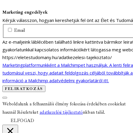
Marketing engedélyek
Kérjük válasszon, hogyan kereshetjük fel önt az Élet és Tudom
Email
Az e-mailjeink láblécében található linkre kattintva bármikor lei
gyakorlatunkkal kapcsolatos információkért látogassa meg webo
https://eletestudomany.hu/adatkezelesi-tajekoztato/
Marketingplatformunkként a Mailchimpet használjuk. A lenti felir
tudomásul veszi, hogy adatait feldolgozás céljából továbbítják 
információ a Mailchimp adatvédelmi gyakorlatáról itt.
Weboldalunk a felhasználói élmény fokozása érdekében cookiekat
használ Részleteket
adatkezelési tájékoztató
nkban talál.
ELFOGAD