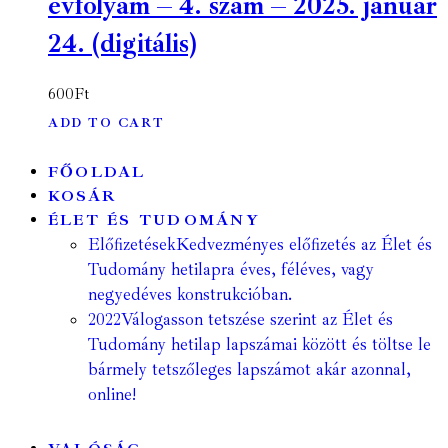
évfolyam – 4. szám – 2025. január
24. (digitális)
600
Ft
ADD TO CART
FŐOLDAL
KOSÁR
ÉLET ÉS TUDOMÁNY
Előfizetések
Kedvezményes előfizetés az Élet és
Tudomány hetilapra éves, féléves, vagy
negyedéves konstrukcióban.
2022
Válogasson tetszése szerint az Élet és
Tudomány hetilap lapszámai között és töltse le
bármely tetszőleges lapszámot akár azonnal,
online!