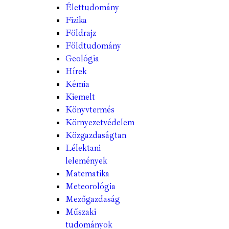
Élettudomány
Fizika
Földrajz
Földtudomány
Geológia
Hírek
Kémia
Kiemelt
Könyvtermés
Környezetvédelem
Közgazdaságtan
Lélektani
lelemények
Matematika
Meteorológia
Mezőgazdaság
Műszaki
tudományok