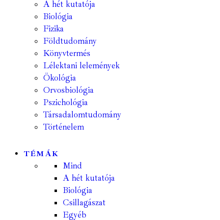
A hét kutatója
Biológia
Fizika
Földtudomány
Könyvtermés
Lélektani lelemények
Ökológia
Orvosbiológia
Pszichológia
Társadalomtudomány
Történelem
TÉMÁK
Mind
A hét kutatója
Biológia
Csillagászat
Egyéb