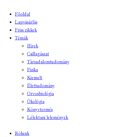
Főoldal
Lapvásárlás
Friss cikkek
Témák
Hírek
Csillagászat
Társadalomtudomány
Fizika
Kiemelt
Élettudomány
Orvosbiológia
Ökológia
Könyvtermés
Lélektani lelemények
Rólunk