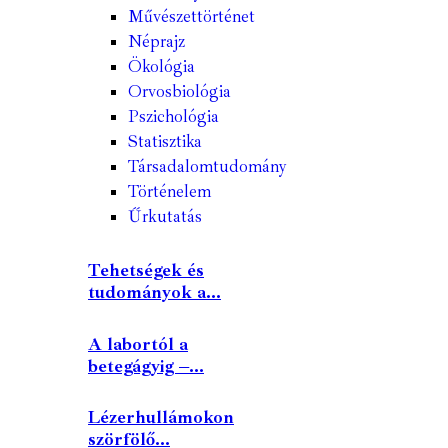
Művészettörténet
Néprajz
Ökológia
Orvosbiológia
Pszichológia
Statisztika
Társadalomtudomány
Történelem
Űrkutatás
Tehetségek és
tudományok a...
A labortól a
betegágyig –...
Lézerhullámokon
szörfölő...