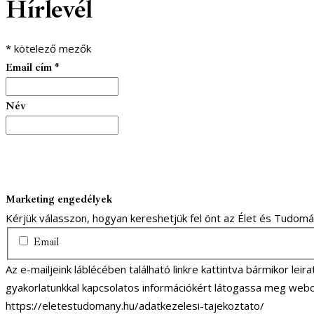
Hírlevél
1
1
*
kötelező mezők
Email cím
*
Név
Marketing engedélyek
Kérjük válasszon, hogyan kereshetjük fel önt az Élet és Tudom
Email
Az e-mailjeink láblécében található linkre kattintva bármikor lei
gyakorlatunkkal kapcsolatos információkért látogassa meg webo
https://eletestudomany.hu/adatkezelesi-tajekoztato/