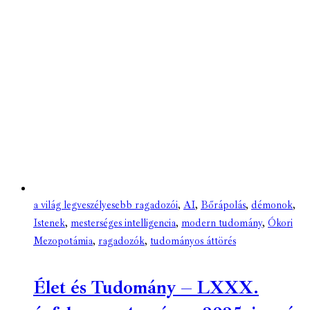
a világ legveszélyesebb ragadozói
,
AI
,
Bőrápolás
,
démonok
,
Istenek
,
mesterséges intelligencia
,
modern tudomány
,
Ókori
Mezopotámia
,
ragadozók
,
tudományos áttörés
Élet és Tudomány – LXXX.