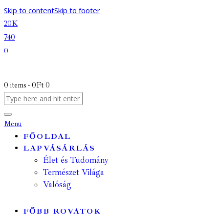
Skip to content
Skip to footer
20K
740
0
0 items
-
0Ft
0
Menu
FŐOLDAL
LAPVÁSÁRLÁS
Élet és Tudomány
Természet Világa
Valóság
FŐBB ROVATOK