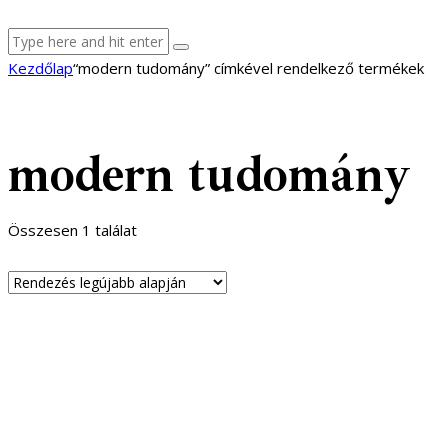
facebook-
youtube-
email
Kezdőlap
“modern tudomány” címkével rendelkező termékek
1
1
modern tudomány
Összesen 1 találat