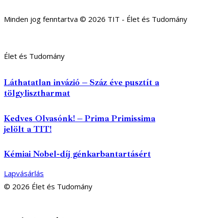
Minden jog fenntartva © 2026 TIT - Élet és Tudomány
Élet és Tudomány
Láthatatlan invázió – Száz éve pusztít a
tölgylisztharmat
Kedves Olvasónk! – Prima Primissima
jelölt a TIT!
Kémiai Nobel-díj génkarbantartásért
Lapvásárlás
© 2026 Élet és Tudomány
facebook-
youtube-
email