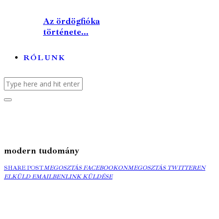
Az ördögfióka
története...
RÓLUNK
modern tudomány
MEGOSZTÁS
MEGOSZTÁS
ELK
SHARE POST
MEGOSZTÁS FACEBOOKON
MEGOSZTÁS TWITTEREN
FACEBOOKON
COPY
TWITTEREN
EMA
ELKÜLD EMAILBEN
LINK KÜLDÉSE
URL
TO
CLIPBOARD