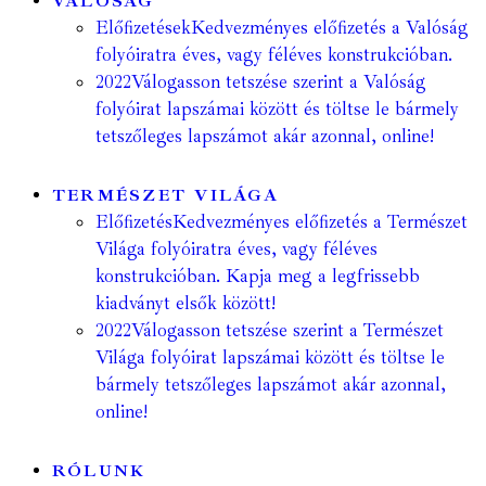
VALÓSÁG
Előfizetések
Kedvezményes előfizetés a Valóság
folyóiratra éves, vagy féléves konstrukcióban.
2022
Válogasson tetszése szerint a Valóság
folyóirat lapszámai között és töltse le bármely
tetszőleges lapszámot akár azonnal, online!
TERMÉSZET VILÁGA
Előfizetés
Kedvezményes előfizetés a Természet
Világa folyóiratra éves, vagy féléves
konstrukcióban. Kapja meg a legfrissebb
kiadványt elsők között!
2022
Válogasson tetszése szerint a Természet
Világa folyóirat lapszámai között és töltse le
bármely tetszőleges lapszámot akár azonnal,
online!
RÓLUNK