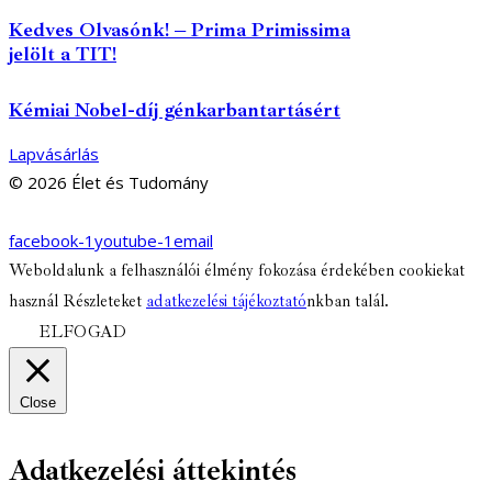
Kedves Olvasónk! – Prima Primissima
jelölt a TIT!
Kémiai Nobel-díj génkarbantartásért
Lapvásárlás
© 2026 Élet és Tudomány
facebook-1
youtube-1
email
Weboldalunk a felhasználói élmény fokozása érdekében cookiekat
használ Részleteket
adatkezelési tájékoztató
nkban talál.
ELFOGAD
Close
Adatkezelési áttekintés