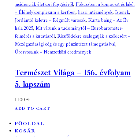
incidenciák életkori függéséről
,
Fókuszban a komposzt és lakói
– Élőhelykomplexum a kertben
,
hazai intézmények
,
Istenek
,
Jordántól keletre – Régmúlt városok
,
Kurta baing – Az Év
hala 2025
,
Mit várunk a tudománytól – Eurobarométer-
felmérés a kutatásról
,
Rizsföldekre csalogatják a székicsért –
Mezőgazdasági cég és egy pénzintézet támogatásával
,
Űrorvosaink – Nemzetközi eredmények
Természet Világa – 156. évfolyam
5. lapszám
1 100
Ft
ADD TO CART
FŐOLDAL
KOSÁR