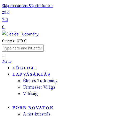
Skip to content
Skip to footer
20K
740
0
0 items
-
0Ft
0
Menu
FŐOLDAL
LAPVÁSÁRLÁS
Élet és Tudomány
Természet Világa
Valóság
FŐBB ROVATOK
A hét kutatója