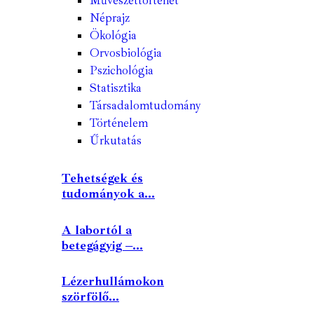
Művészettörténet
Néprajz
Ökológia
Orvosbiológia
Pszichológia
Statisztika
Társadalomtudomány
Történelem
Űrkutatás
Tehetségek és
tudományok a...
A labortól a
betegágyig –...
Lézerhullámokon
szörfölő...