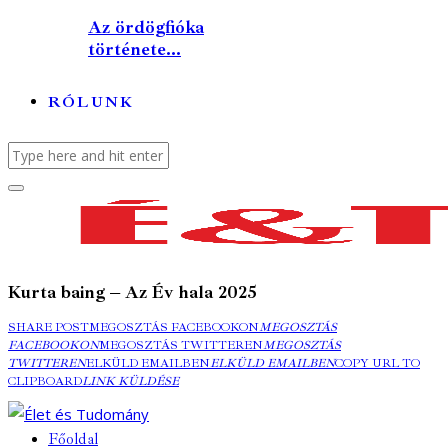
Az ördögfióka
története...
RÓLUNK
Kurta baing – Az Év hala 2025
SHARE POST
MEGOSZTÁS FACEBOOKON
MEGOSZTÁS
FACEBOOKON
MEGOSZTÁS TWITTEREN
MEGOSZTÁS
TWITTEREN
ELKÜLD EMAILBEN
ELKÜLD EMAILBEN
COPY URL TO
CLIPBOARD
LINK KÜLDÉSE
Főoldal