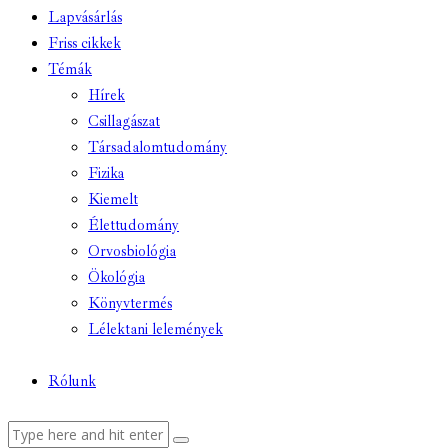
Lapvásárlás
Friss cikkek
Témák
Hírek
Csillagászat
Társadalomtudomány
Fizika
Kiemelt
Élettudomány
Orvosbiológia
Ökológia
Könyvtermés
Lélektani lelemények
Rólunk