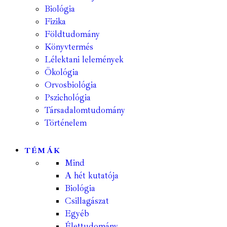
Biológia
Fizika
Földtudomány
Könyvtermés
Lélektani lelemények
Ökológia
Orvosbiológia
Pszichológia
Társadalomtudomány
Történelem
TÉMÁK
Mind
A hét kutatója
Biológia
Csillagászat
Egyéb
Élettudomány