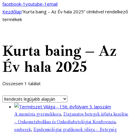
facebook-1
youtube-1
email
Kezdőlap
“Kurta baing – Az Év hala 2025” címkével rendelkező
termékek
Kurta baing – Az
Év hala 2025
Összesen 1 találat
A memória gyermekkora
,
Daganatos betegek újfajta kezelése
– Onkometabolikus és Onkodiabetológiai Konferencia
,
emberek
,
Epidemiológiai grafikonok világa – Betegség