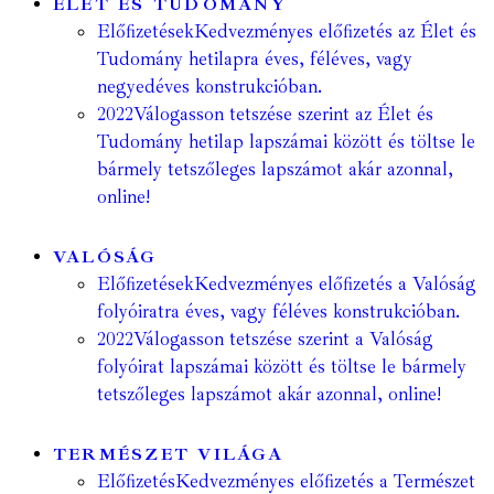
ÉLET ÉS TUDOMÁNY
Előfizetések
Kedvezményes előfizetés az Élet és
Tudomány hetilapra éves, féléves, vagy
negyedéves konstrukcióban.
2022
Válogasson tetszése szerint az Élet és
Tudomány hetilap lapszámai között és töltse le
bármely tetszőleges lapszámot akár azonnal,
online!
VALÓSÁG
Előfizetések
Kedvezményes előfizetés a Valóság
folyóiratra éves, vagy féléves konstrukcióban.
2022
Válogasson tetszése szerint a Valóság
folyóirat lapszámai között és töltse le bármely
tetszőleges lapszámot akár azonnal, online!
TERMÉSZET VILÁGA
Előfizetés
Kedvezményes előfizetés a Természet