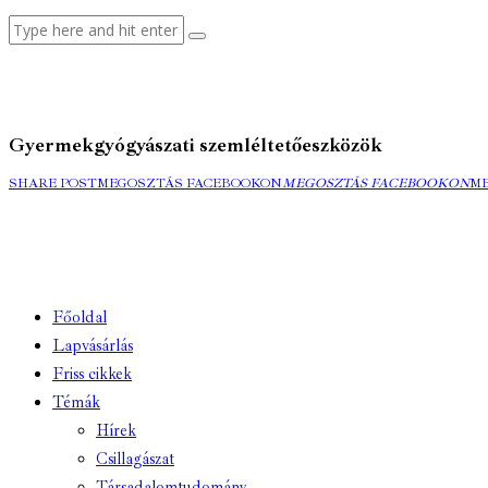
Gyermekgyógyászati szemléltetőeszközök
SHARE POST
MEGOSZTÁS FACEBOOKON
MEGOSZTÁS FACEBOOKON
M
Főoldal
Lapvásárlás
Friss cikkek
Témák
Hírek
Csillagászat
Társadalomtudomány