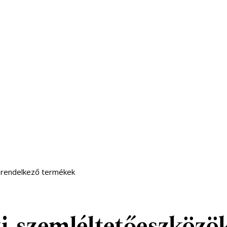
 rendelkező termékek
 szemléltetőeszközö