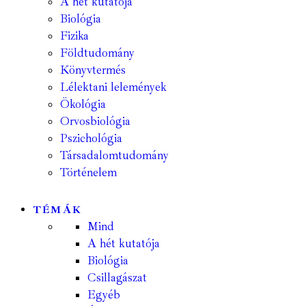
A hét kutatója
Biológia
Fizika
Földtudomány
Könyvtermés
Lélektani lelemények
Ökológia
Orvosbiológia
Pszichológia
Társadalomtudomány
Történelem
TÉMÁK
Mind
A hét kutatója
Biológia
Csillagászat
Egyéb