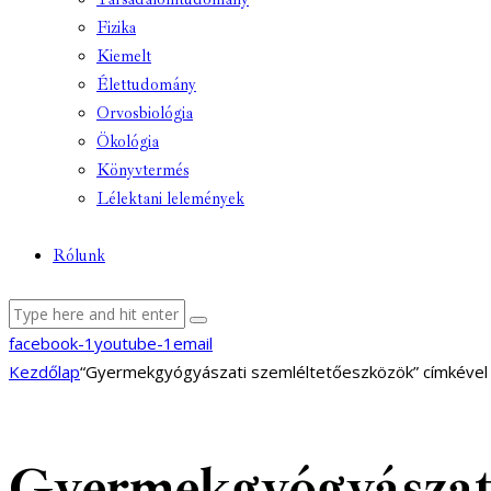
Fizika
Kiemelt
Élettudomány
Orvosbiológia
Ökológia
Könyvtermés
Lélektani lelemények
Rólunk
facebook-1
youtube-1
email
Kezdőlap
“Gyermekgyógyászati szemléltetőeszközök” címkével
Gyermekgyógyászati