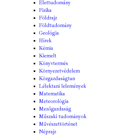
Élettudomány
Fizika
Földrajz
Földtudomány
Geológia
Hírek
Kémia
Kiemelt
Könyvtermés
Környezetvédelem
Közgazdaságtan
Lélektani lelemények
Matematika
Meteorológia
Mezőgazdaság
Műszaki tudományok
Művészettörténet
Néprajz