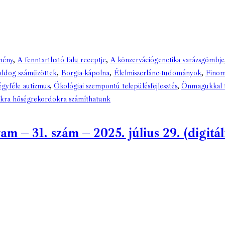
mény
,
A fenntartható falu receptje
,
A könzervációgenetika varázsgömbje
ldog száműzöttek
,
Borgia-kápolna
,
Élelmiszerlánc-tudományok
,
Finom
gyféle autizmus
,
Ökológiai szempontú településfejlesztés
,
Önmagukkal t
kra hőségrekordokra számíthatunk
– 31. szám – 2025. július 29. (digitáli