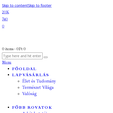
Skip to content
Skip to footer
20K
740
0
0 items
-
0Ft
0
Menu
FŐOLDAL
LAPVÁSÁRLÁS
Élet és Tudomány
Természet Világa
Valóság
FŐBB ROVATOK