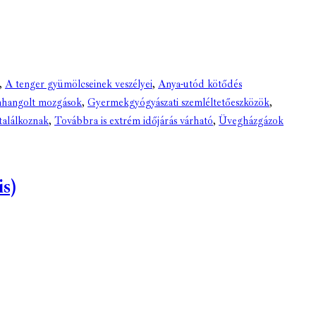
,
A tenger gyümölcseinek veszélyei
,
Anya-utód kötődés
hangolt mozgások
,
Gyermekgyógyászati szemléltetőeszközök
,
alálkoznak
,
Továbbra is extrém időjárás várható
,
Üvegházgázok
s)