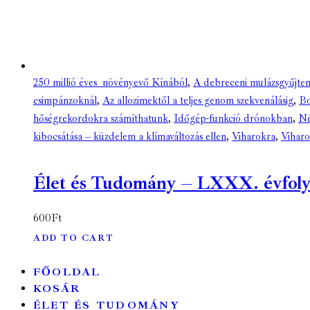
250 millió éves növényevő Kínából
,
A debreceni mulázsgyűjte
csimpánzoknál
,
Az allozimektől a teljes genom szekvenálásig
,
Bo
hőségrekordokra számíthatunk
,
Időgép-funkció drónokban
,
Né
kibocsátása – küzdelem a klímaváltozás ellen
,
Viharokra
,
Viharo
Élet és Tudomány – LXXX. évfolyam 
600
Ft
ADD TO CART
FŐOLDAL
KOSÁR
ÉLET ÉS TUDOMÁNY