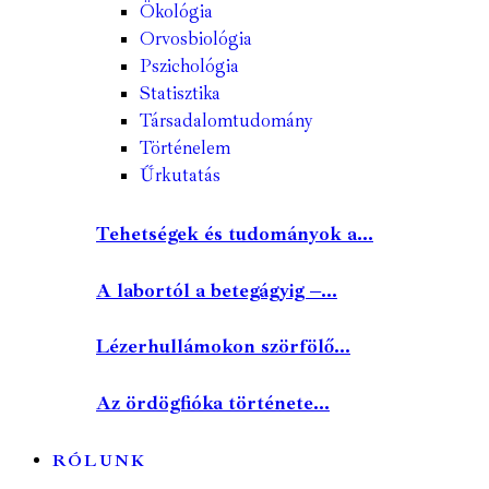
Ökológia
Orvosbiológia
Pszichológia
Statisztika
Társadalomtudomány
Történelem
Űrkutatás
Tehetségek és tudományok a...
A labortól a betegágyig –...
Lézerhullámokon szörfölő...
Az ördögfióka története...
RÓLUNK