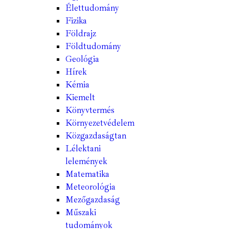
Élettudomány
Fizika
Földrajz
Földtudomány
Geológia
Hírek
Kémia
Kiemelt
Könyvtermés
Környezetvédelem
Közgazdaságtan
Lélektani
lelemények
Matematika
Meteorológia
Mezőgazdaság
Műszaki
tudományok