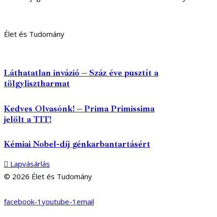
Élet és Tudomány
Láthatatlan invázió – Száz éve pusztít a
tölgylisztharmat
Kedves Olvasónk! – Prima Primissima
jelölt a TIT!
Kémiai Nobel-díj génkarbantartásért
Lapvásárlás
© 2026 Élet és Tudomány
facebook-1
youtube-1
email