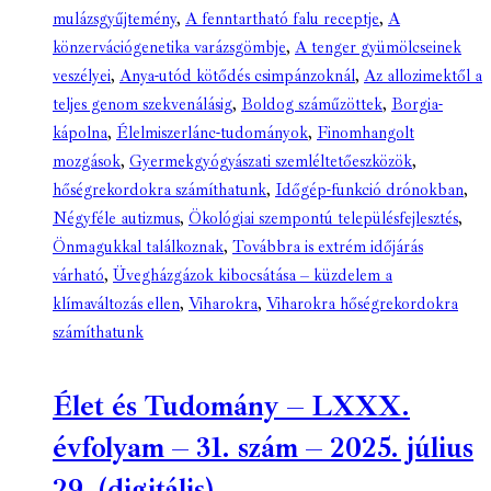
mulázsgyűjtemény
,
A fenntartható falu receptje
,
A
könzervációgenetika varázsgömbje
,
A tenger gyümölcseinek
veszélyei
,
Anya-utód kötődés csimpánzoknál
,
Az allozimektől a
teljes genom szekvenálásig
,
Boldog száműzöttek
,
Borgia-
kápolna
,
Élelmiszerlánc-tudományok
,
Finomhangolt
mozgások
,
Gyermekgyógyászati szemléltetőeszközök
,
hőségrekordokra számíthatunk
,
Időgép-funkció drónokban
,
Négyféle autizmus
,
Ökológiai szempontú településfejlesztés
,
Önmagukkal találkoznak
,
Továbbra is extrém időjárás
várható
,
Üvegházgázok kibocsátása – küzdelem a
klímaváltozás ellen
,
Viharokra
,
Viharokra hőségrekordokra
számíthatunk
Élet és Tudomány – LXXX.
évfolyam – 31. szám – 2025. július
29. (digitális)