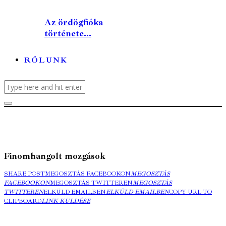
Az ördögfióka
története...
RÓLUNK
Finomhangolt mozgások
SHARE POST
MEGOSZTÁS FACEBOOKON
MEGOSZTÁS
FACEBOOKON
MEGOSZTÁS TWITTEREN
MEGOSZTÁS
TWITTEREN
ELKÜLD EMAILBEN
ELKÜLD EMAILBEN
COPY URL TO
CLIPBOARD
LINK KÜLDÉSE