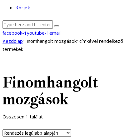
Rólunk
facebook-1
youtube-1
email
Kezdőlap
“Finomhangolt mozgások” címkével rendelkező
termékek
Finomhangolt
mozgások
Összesen 1 találat