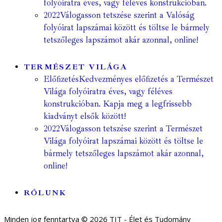
folyóiratra éves, vagy féléves konstrukcióban.
2022
Válogasson tetszése szerint a Valóság
folyóirat lapszámai között és töltse le bármely
tetszőleges lapszámot akár azonnal, online!
TERMÉSZET VILÁGA
Előfizetés
Kedvezményes előfizetés a Természet
Világa folyóiratra éves, vagy féléves
konstrukcióban. Kapja meg a legfrissebb
kiadványt elsők között!
2022
Válogasson tetszése szerint a Természet
Világa folyóirat lapszámai között és töltse le
bármely tetszőleges lapszámot akár azonnal,
online!
RÓLUNK
Minden jog fenntartva © 2026 TIT - Élet és Tudomány