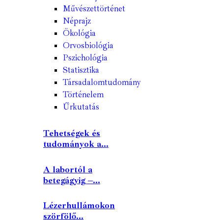
Művészettörténet
Néprajz
Ökológia
Orvosbiológia
Pszichológia
Statisztika
Társadalomtudomány
Történelem
Űrkutatás
Tehetségek és
tudományok a...
A labortól a
betegágyig –...
Lézerhullámokon
szörfölő...