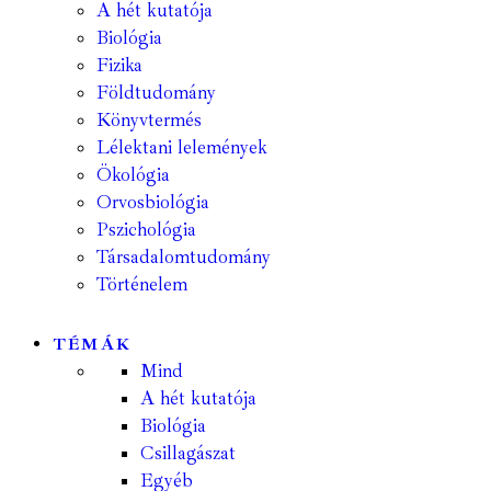
A hét kutatója
Biológia
Fizika
Földtudomány
Könyvtermés
Lélektani lelemények
Ökológia
Orvosbiológia
Pszichológia
Társadalomtudomány
Történelem
TÉMÁK
Mind
A hét kutatója
Biológia
Csillagászat
Egyéb