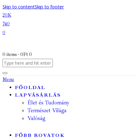
Skip to content
Skip to footer
20K
740
0
0 items
-
0Ft
0
Menu
FŐOLDAL
LAPVÁSÁRLÁS
Élet és Tudomány
Természet Világa
Valóság
FŐBB ROVATOK