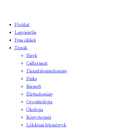
Főoldal
Lapvásárlás
Friss cikkek
Témák
Hírek
Csillagászat
Társadalomtudomány
Fizika
Kiemelt
Élettudomány
Orvosbiológia
Ökológia
Könyvtermés
Lélektani lelemények