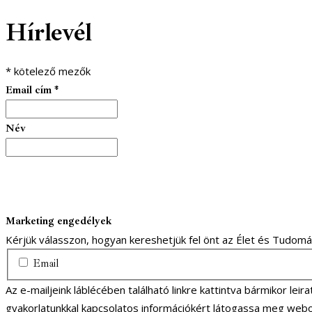
Hírlevél
*
kötelező mezők
Email cím
*
Név
Marketing engedélyek
Kérjük válasszon, hogyan kereshetjük fel önt az Élet és Tudom
Email
Az e-mailjeink láblécében található linkre kattintva bármikor lei
gyakorlatunkkal kapcsolatos információkért látogassa meg webo