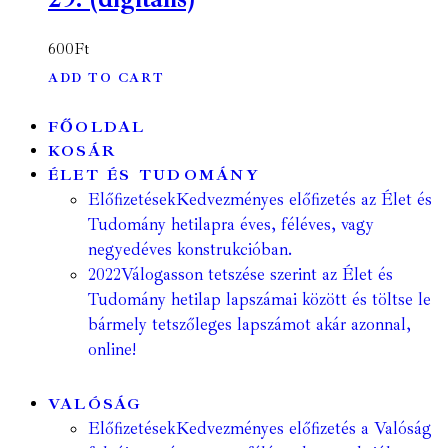
600
Ft
ADD TO CART
FŐOLDAL
KOSÁR
ÉLET ÉS TUDOMÁNY
Előfizetések
Kedvezményes előfizetés az Élet és
Tudomány hetilapra éves, féléves, vagy
negyedéves konstrukcióban.
2022
Válogasson tetszése szerint az Élet és
Tudomány hetilap lapszámai között és töltse le
bármely tetszőleges lapszámot akár azonnal,
online!
VALÓSÁG
Előfizetések
Kedvezményes előfizetés a Valóság