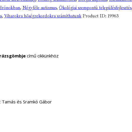
 drónokban
,
Négyféle autizmus
,
Ökológiai szempontú településfejlesztés
a
,
Viharokra hőségrekordokra számíthatunk
Product ID:
19963
arázsgömbje
című cikkünkhöz
sz Tamás és Sramkó Gábor