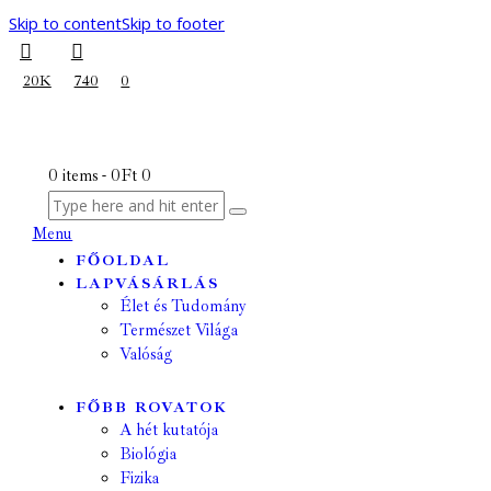
Skip to content
Skip to footer
20K
740
0
0 items
-
0Ft
0
Menu
FŐOLDAL
LAPVÁSÁRLÁS
Élet és Tudomány
Természet Világa
Valóság
FŐBB ROVATOK
A hét kutatója
Biológia
Fizika