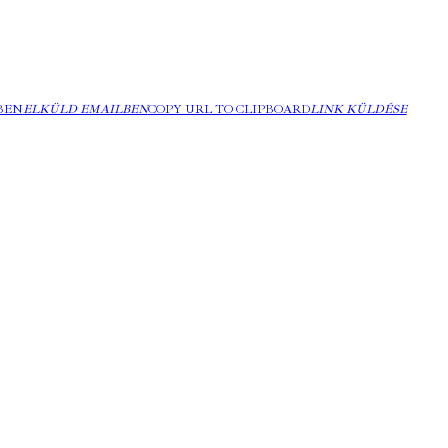
BEN
ELKÜLD EMAILBEN
COPY URL TO CLIPBOARD
LINK KÜLDÉSE