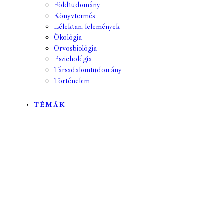
Földtudomány
Könyvtermés
Lélektani lelemények
Ökológia
Orvosbiológia
Pszichológia
Társadalomtudomány
Történelem
TÉMÁK
Mind
A hét kutatója
Biológia
Csillagászat
Egyéb
Élettudomány
Fizika
Földrajz
Földtudomány
Geológia