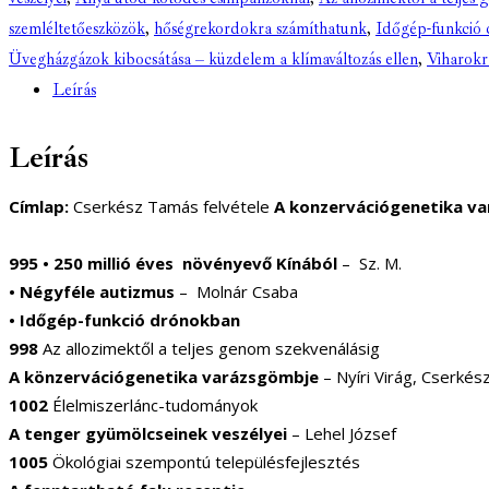
szemléltetőeszközök
,
hőségrekordokra számíthatunk
,
Időgép-funkció
Üvegházgázok kibocsátása – küzdelem a klímaváltozás ellen
,
Viharokr
Leírás
Leírás
Címlap:
Cserkész Tamás felvétele
A konzervációgenetika v
995 • 250 millió éves növényevő Kínából
– Sz. M.
• Négyféle autizmus
– Molnár Csaba
• Időgép-funkció drónokban
998
Az allozimektől a teljes genom szekvenálásig
A könzervációgenetika varázsgömbje
– Nyíri Virág, Cserké
1002
Élelmiszerlánc-tudományok
A tenger gyümölcseinek veszélyei
– Lehel József
1005
Ökológiai szempontú településfejlesztés