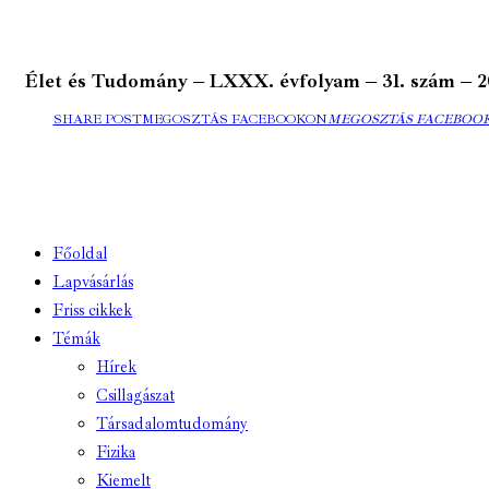
Élet és Tudomány – LXXX. évfolyam – 31. szám – 2025.
SHARE POST
MEGOSZTÁS FACEBOOKON
MEGOSZTÁS FACEBOO
Főoldal
Lapvásárlás
Friss cikkek
Témák
Hírek
Csillagászat
Társadalomtudomány
Fizika
Kiemelt