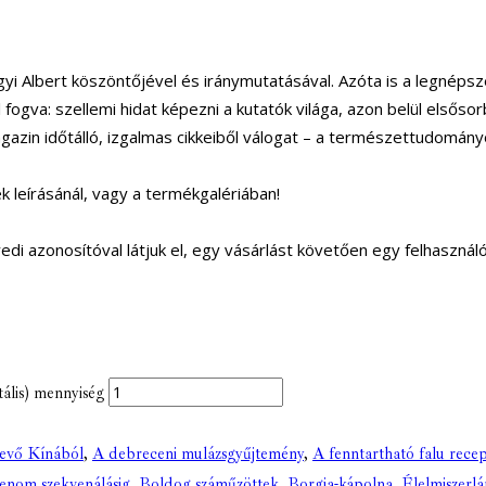
gyi Albert köszöntőjével és iránymutatásával. Azóta is a legn
ól fogva: szellemi hidat képezni a kutatók világa, azon belül els
azin időtálló, izgalmas cikkeiből válogat – a természettudomán
 leírásánál, vagy a termékgalériában!
yedi azonosítóval látjuk el, egy vásárlást követően egy felhasznál
tális) mennyiség
yevő Kínából
,
A debreceni mulázsgyűjtemény
,
A fenntartható falu recep
 genom szekvenálásig
,
Boldog száműzöttek
,
Borgia-kápolna
,
Élelmiszerl