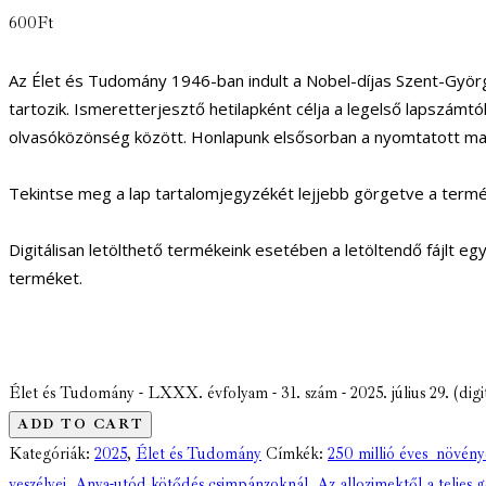
600
Ft
Az Élet és Tudomány 1946-ban indult a Nobel-díjas Szent-Györ
tartozik. Ismeretterjesztő hetilapként célja a legelső lapszámt
olvasóközönség között. Honlapunk elsősorban a nyomtatott mag
Tekintse meg a lap tartalomjegyzékét lejjebb görgetve a termék
Digitálisan letölthető termékeink esetében a letöltendő fájlt eg
terméket.
Élet és Tudomány - LXXX. évfolyam - 31. szám - 2025. július 29. (digi
ADD TO CART
Kategóriák:
2025
,
Élet és Tudomány
Címkék:
250 millió éves növén
veszélyei
,
Anya-utód kötődés csimpánzoknál
,
Az allozimektől a teljes