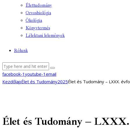
Élettudomány
Orvosbiológia
Ökológia
Könyvtermés
Lélektani lelemények
Rólunk
facebook-1
youtube-1
email
Kezdőlap
Élet és Tudomány
2025
Élet és Tudomány – LXXX. évfoly
Élet és Tudomány – LXXX. évf