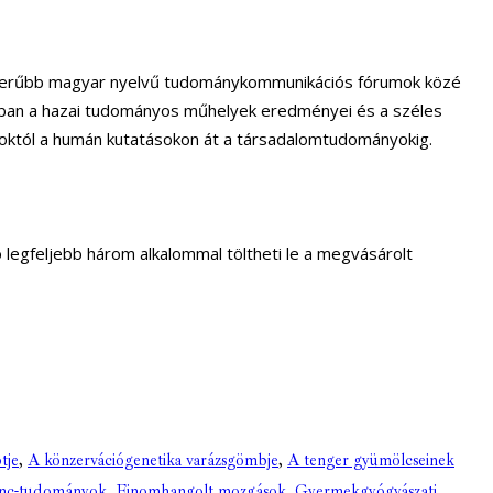
épszerűbb magyar nyelvű tudománykommunikációs fórumok közé
ősorban a hazai tudományos műhelyek eredményei és a széles
yoktól a humán kutatásokon át a társadalomtudományokig.
ó legfeljebb három alkalommal töltheti le a megvásárolt
tje
,
A könzervációgenetika varázsgömbje
,
A tenger gyümölcseinek
ánc-tudományok
,
Finomhangolt mozgások
,
Gyermekgyógyászati