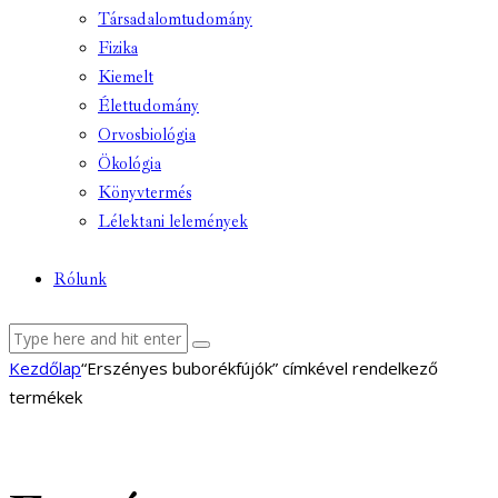
Társadalomtudomány
Fizika
Kiemelt
Élettudomány
Orvosbiológia
Ökológia
Könyvtermés
Lélektani lelemények
Rólunk
facebook-
youtube-
email
Kezdőlap
“Erszényes buborékfújók” címkével rendelkező
1
1
termékek