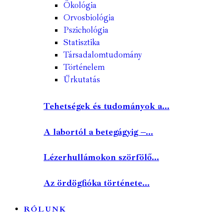
Ökológia
Orvosbiológia
Pszichológia
Statisztika
Társadalomtudomány
Történelem
Űrkutatás
Tehetségek és tudományok a...
A labortól a betegágyig –...
Lézerhullámokon szörfölő...
Az ördögfióka története...
RÓLUNK