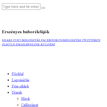
Erszényes buborékfújók
MEGOSZTÁS
MEGOSZTÁS
ELK
SHARE POST
MEGOSZTÁS FACEBOOKON
MEGOSZTÁS TWITTEREN
FACEBOOKON
COPY
TWITTEREN
EMA
ELKÜLD EMAILBEN
LINK KÜLDÉSE
URL
TO
CLIPBOARD
Főoldal
Lapvásárlás
Friss cikkek
Témák
Hírek
Csillagászat