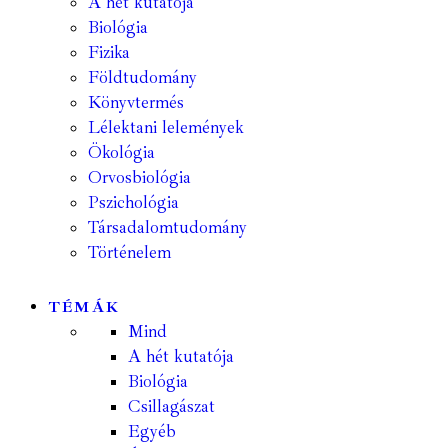
A hét kutatója
Biológia
Fizika
Földtudomány
Könyvtermés
Lélektani lelemények
Ökológia
Orvosbiológia
Pszichológia
Társadalomtudomány
Történelem
TÉMÁK
Mind
A hét kutatója
Biológia
Csillagászat
Egyéb