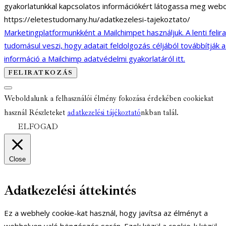
gyakorlatunkkal kapcsolatos információkért látogassa meg webo
https://eletestudomany.hu/adatkezelesi-tajekoztato/
Marketingplatformunkként a Mailchimpet használjuk. A lenti felir
tudomásul veszi, hogy adatait feldolgozás céljából továbbítják 
információ a Mailchimp adatvédelmi gyakorlatáról itt.
Weboldalunk a felhasználói élmény fokozása érdekében cookiekat
használ Részleteket
adatkezelési tájékoztató
nkban talál.
ELFOGAD
Close
Adatkezelési áttekintés
Ez a webhely cookie-kat használ, hogy javítsa az élményt a