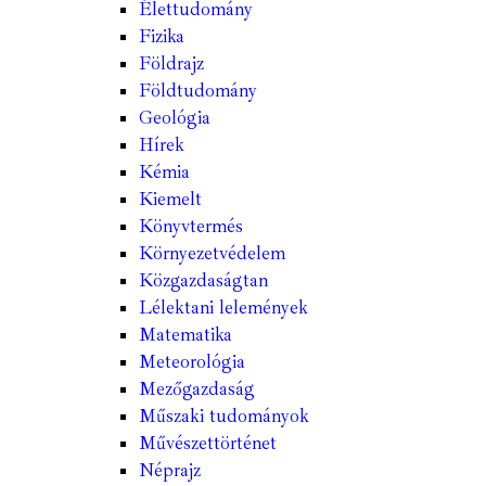
Élettudomány
Fizika
Földrajz
Földtudomány
Geológia
Hírek
Kémia
Kiemelt
Könyvtermés
Környezetvédelem
Közgazdaságtan
Lélektani lelemények
Matematika
Meteorológia
Mezőgazdaság
Műszaki tudományok
Művészettörténet
Néprajz