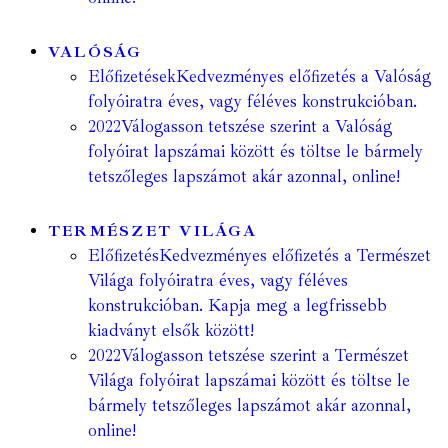
VALÓSÁG
Előfizetések
Kedvezményes előfizetés a Valóság
folyóiratra éves, vagy féléves konstrukcióban.
2022
Válogasson tetszése szerint a Valóság
folyóirat lapszámai között és töltse le bármely
tetszőleges lapszámot akár azonnal, online!
TERMÉSZET VILÁGA
Előfizetés
Kedvezményes előfizetés a Természet
Világa folyóiratra éves, vagy féléves
konstrukcióban. Kapja meg a legfrissebb
kiadványt elsők között!
2022
Válogasson tetszése szerint a Természet
Világa folyóirat lapszámai között és töltse le
bármely tetszőleges lapszámot akár azonnal,
online!