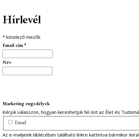
facebook-
youtube-
email
Hírlevél
1
1
*
kötelező mezők
Email cím
*
Név
Marketing engedélyek
Kérjük válasszon, hogyan kereshetjük fel önt az Élet és Tudom
Email
Az e-mailjeink láblécében található linkre kattintva bármikor lei