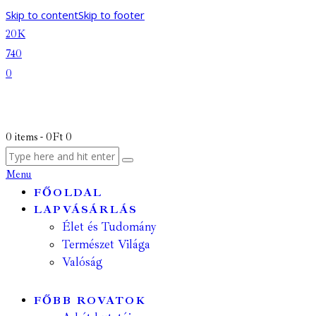
Skip to content
Skip to footer
20K
740
0
0 items
-
0Ft
0
Menu
FŐOLDAL
LAPVÁSÁRLÁS
Élet és Tudomány
Természet Világa
Valóság
FŐBB ROVATOK