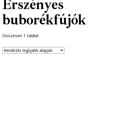
Erszényes
buborékfújók
Összesen 1 találat