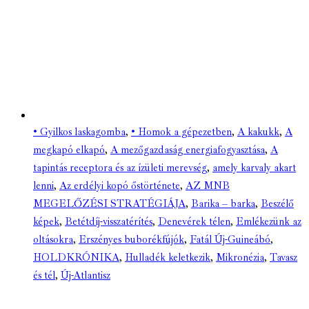
• Gyilkos laskagomba
,
• Homok a gépezetben
,
A kakukk
,
A
megkapó elkapó
,
A mezőgazdaság energiafogyasztása
,
A
tapintás receptora és az ízületi merevség
,
amely karvaly akart
lenni
,
Az erdélyi kopó őstörténete
,
AZ MNB
MEGELŐZÉSI STRATÉGIÁJA
,
Barika – barka
,
Beszélő
képek
,
Betétdíj-visszatérítés
,
Denevérek télen
,
Emlékezünk az
oltásokra
,
Erszényes buborékfújók
,
Fatál Új-Guineábó
,
HOLDKRÓNIKA
,
Hulladék keletkezik
,
Mikronézia
,
Tavasz
és tél
,
Új-Atlantisz