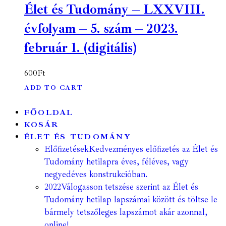
Élet és Tudomány – LXXVIII.
évfolyam – 5. szám – 2023.
február 1. (digitális)
600
Ft
ADD TO CART
FŐOLDAL
KOSÁR
ÉLET ÉS TUDOMÁNY
Előfizetések
Kedvezményes előfizetés az Élet és
Tudomány hetilapra éves, féléves, vagy
negyedéves konstrukcióban.
2022
Válogasson tetszése szerint az Élet és
Tudomány hetilap lapszámai között és töltse le
bármely tetszőleges lapszámot akár azonnal,
online!