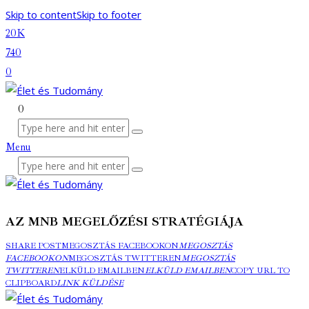
Skip to content
Skip to footer
20K
740
0
0
Menu
AZ MNB MEGELŐZÉSI STRATÉGIÁJA
SHARE POST
MEGOSZTÁS FACEBOOKON
MEGOSZTÁS
FACEBOOKON
MEGOSZTÁS TWITTEREN
MEGOSZTÁS
TWITTEREN
ELKÜLD EMAILBEN
ELKÜLD EMAILBEN
COPY URL TO
CLIPBOARD
LINK KÜLDÉSE