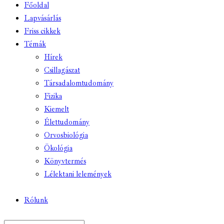
Főoldal
Lapvásárlás
Friss cikkek
Témák
Hírek
Csillagászat
Társadalomtudomány
Fizika
Kiemelt
Élettudomány
Orvosbiológia
Ökológia
Könyvtermés
Lélektani lelemények
Rólunk