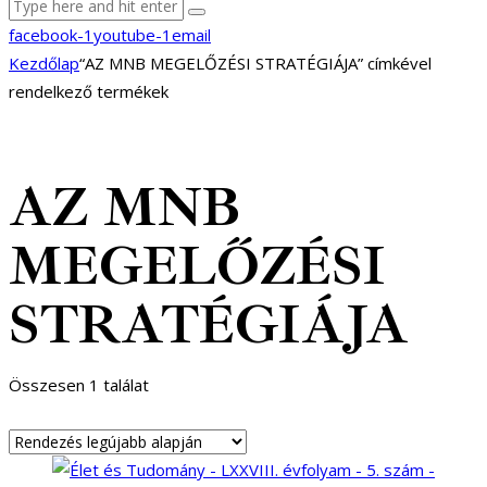
facebook-1
youtube-1
email
Kezdőlap
“AZ MNB MEGELŐZÉSI STRATÉGIÁJA” címkével
rendelkező termékek
AZ MNB
MEGELŐZÉSI
STRATÉGIÁJA
Összesen 1 találat