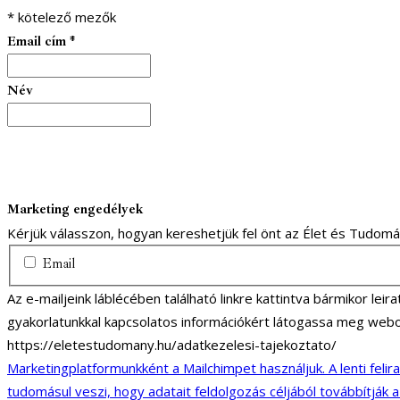
*
kötelező mezők
Email cím
*
Név
Marketing engedélyek
Kérjük válasszon, hogyan kereshetjük fel önt az Élet és Tudom
Email
Az e-mailjeink láblécében található linkre kattintva bármikor lei
gyakorlatunkkal kapcsolatos információkért látogassa meg webo
https://eletestudomany.hu/adatkezelesi-tajekoztato/
Marketingplatformunkként a Mailchimpet használjuk. A lenti felir
tudomásul veszi, hogy adatait feldolgozás céljából továbbítják 