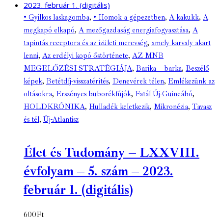
• Gyilkos laskagomba
,
• Homok a gépezetben
,
A kakukk
,
A
megkapó elkapó
,
A mezőgazdaság energiafogyasztása
,
A
tapintás receptora és az ízületi merevség
,
amely karvaly akart
lenni
,
Az erdélyi kopó őstörténete
,
AZ MNB
MEGELŐZÉSI STRATÉGIÁJA
,
Barika – barka
,
Beszélő
képek
,
Betétdíj-visszatérítés
,
Denevérek télen
,
Emlékezünk az
oltásokra
,
Erszényes buborékfújók
,
Fatál Új-Guineábó
,
HOLDKRÓNIKA
,
Hulladék keletkezik
,
Mikronézia
,
Tavasz
és tél
,
Új-Atlantisz
Élet és Tudomány – LXXVIII.
évfolyam – 5. szám – 2023.
február 1. (digitális)
600
Ft