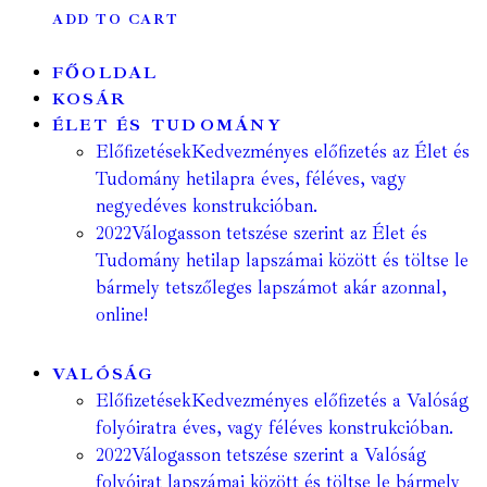
ADD TO CART
FŐOLDAL
KOSÁR
ÉLET ÉS TUDOMÁNY
Előfizetések
Kedvezményes előfizetés az Élet és
Tudomány hetilapra éves, féléves, vagy
negyedéves konstrukcióban.
2022
Válogasson tetszése szerint az Élet és
Tudomány hetilap lapszámai között és töltse le
bármely tetszőleges lapszámot akár azonnal,
online!
VALÓSÁG
Előfizetések
Kedvezményes előfizetés a Valóság
folyóiratra éves, vagy féléves konstrukcióban.
2022
Válogasson tetszése szerint a Valóság
folyóirat lapszámai között és töltse le bármely