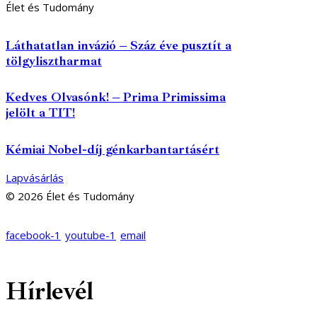
Élet és Tudomány
Láthatatlan invázió – Száz éve pusztít a
tölgylisztharmat
Kedves Olvasónk! – Prima Primissima
jelölt a TIT!
Kémiai Nobel-díj génkarbantartásért
Lapvásárlás
© 2026 Élet és Tudomány
facebook-1
youtube-1
email
Hírlevél