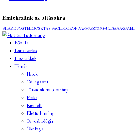
Emlékezünk az oltásokra
SHARE POST
MEGOSZTÁS FACEBOOKON
MEGOSZTÁS FACEBOOKON
M
Főoldal
Lapvásárlás
Friss cikkek
Témák
Hírek
Csillagászat
Társadalomtudomány
Fizika
Kiemelt
Élettudomány
Orvosbiológia
Ökológia