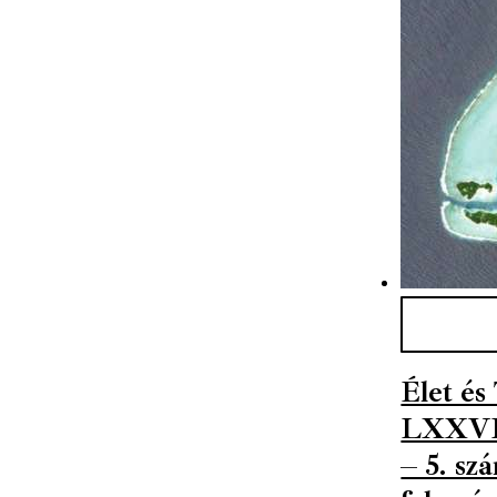
Élet é
LXXVII
– 5. sz