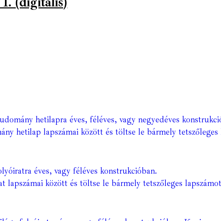
1. (digitális)
Tudomány hetilapra éves, féléves, vagy negyedéves konstrukci
ány hetilap lapszámai között és töltse le bármely tetszőleges 
lyóiratra éves, vagy féléves konstrukcióban.
at lapszámai között és töltse le bármely tetszőleges lapszámot