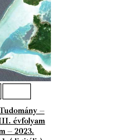
s Tudomány –
I. évfolyam
ám – 2023.