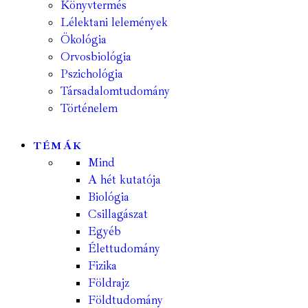
Könyvtermés
Lélektani lelemények
Ökológia
Orvosbiológia
Pszichológia
Társadalomtudomány
Történelem
TÉMÁK
Mind
A hét kutatója
Biológia
Csillagászat
Egyéb
Élettudomány
Fizika
Földrajz
Földtudomány