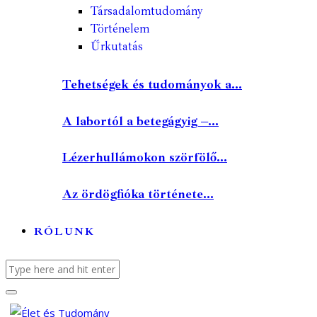
Társadalomtudomány
Történelem
Űrkutatás
Tehetségek és tudományok a...
A labortól a betegágyig –...
Lézerhullámokon szörfölő...
Az ördögfióka története...
RÓLUNK