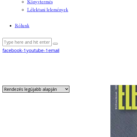
Könyvtermés
Lélektani lelemények
Rólunk
facebook-1
youtube-1
email