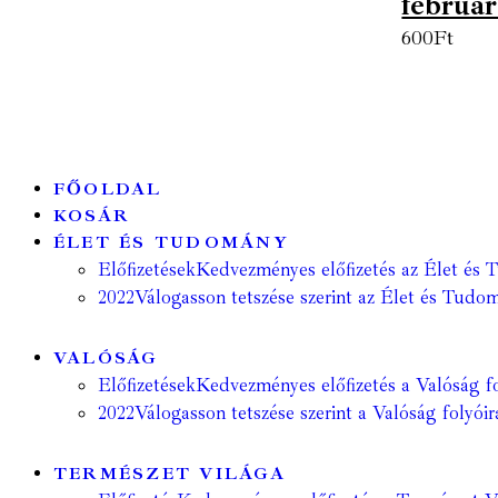
február 
600
Ft
FŐOLDAL
KOSÁR
ÉLET ÉS TUDOMÁNY
Előfizetések
Kedvezményes előfizetés az Élet és 
2022
Válogasson tetszése szerint az Élet és Tudom
VALÓSÁG
Előfizetések
Kedvezményes előfizetés a Valóság fo
2022
Válogasson tetszése szerint a Valóság folyóir
TERMÉSZET VILÁGA