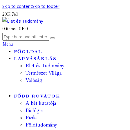
Skip to content
Skip to footer
20K
740
0 items
-
0Ft
0
Menu
FŐOLDAL
LAPVÁSÁRLÁS
Élet és Tudomány
Természet Világa
Valóság
FŐBB ROVATOK
A hét kutatója
Biológia
Fizika
Földtudomány