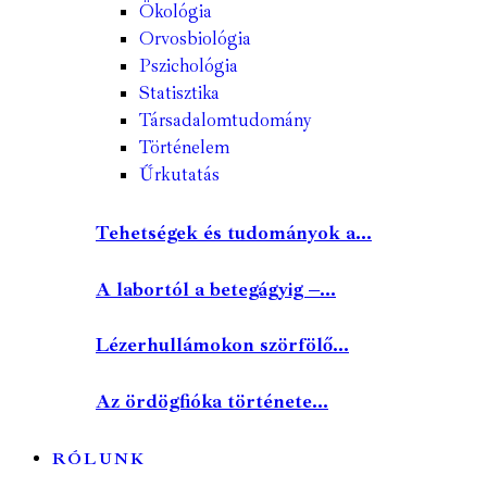
Ökológia
Orvosbiológia
Pszichológia
Statisztika
Társadalomtudomány
Történelem
Űrkutatás
Tehetségek és tudományok a...
A labortól a betegágyig –...
Lézerhullámokon szörfölő...
Az ördögfióka története...
RÓLUNK