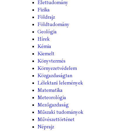
Élettudomány
Fizika
Földrajz
Földtudomány
Geológia
Hírek
Kémia
Kiemelt
Könyvtermés
Környezetvédelem
Közgazdaságtan
Lélektani lelemények
Matematika
Meteorológia
Mezőgazdaság
Műszaki tudományok
Művészettörténet
Néprajz