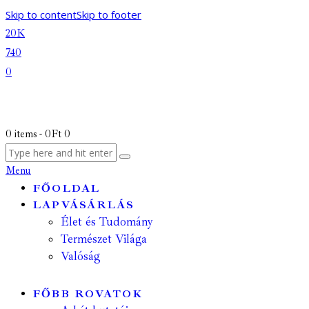
Skip to content
Skip to footer
20K
740
0
0 items
-
0Ft
0
Menu
FŐOLDAL
LAPVÁSÁRLÁS
Élet és Tudomány
Természet Világa
Valóság
FŐBB ROVATOK