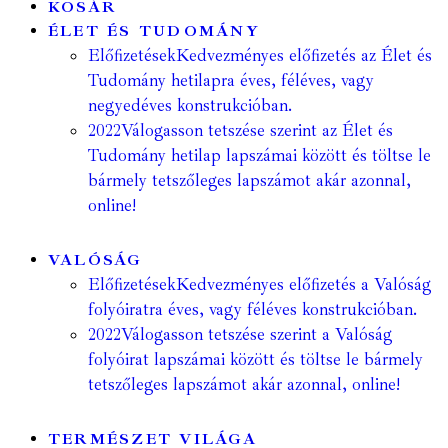
KOSÁR
ÉLET ÉS TUDOMÁNY
Előfizetések
Kedvezményes előfizetés az Élet és
Tudomány hetilapra éves, féléves, vagy
negyedéves konstrukcióban.
2022
Válogasson tetszése szerint az Élet és
Tudomány hetilap lapszámai között és töltse le
bármely tetszőleges lapszámot akár azonnal,
online!
VALÓSÁG
Előfizetések
Kedvezményes előfizetés a Valóság
folyóiratra éves, vagy féléves konstrukcióban.
2022
Válogasson tetszése szerint a Valóság
folyóirat lapszámai között és töltse le bármely
tetszőleges lapszámot akár azonnal, online!
TERMÉSZET VILÁGA