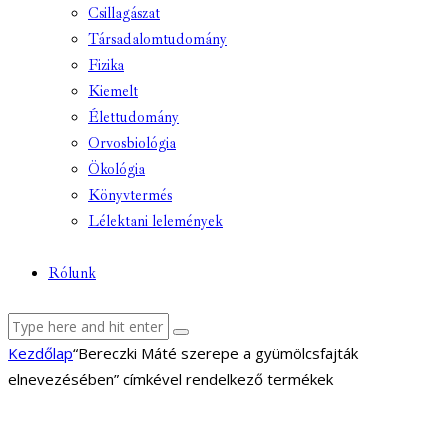
Csillagászat
Társadalomtudomány
Fizika
Kiemelt
Élettudomány
Orvosbiológia
Ökológia
Könyvtermés
Lélektani lelemények
Rólunk
facebook-
youtube-
email
Kezdőlap
“Bereczki Máté szerepe a gyümölcsfajták
1
1
elnevezésében” címkével rendelkező termékek