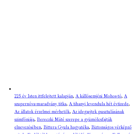
225 év Isten ittfelejtett kalapján
,
A kállósemjéni Mohos-tó
,
A
szupernóva-maradvány titka
,
A tihanyi levendula hét évtizede
,
Az állatok érzelmei mérhetők
,
Az idegsejtek pusztulásának
szimfóniája
,
Bereczki Máté szerepe a gyümölcsfajták
elnevezésében
,
Bittera Gyula hagyatéka
,
Biztonságos vérképző