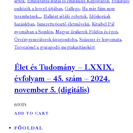
sejtek
,
Emléktábla-avatás és emlékülés Kaposváron
,
Felkavaró
eszközök a levegő útjában
,
Gallego
,
Ha már fáim nem
teremhetnek…
,
Halként sétáló robotok
,
Időskorúak
hazánkban
,
Ismeretterjesztő életművekú
,
Kitaibel Pál
nyomában a Somlón
,
Magyar űrsikerek Földön és égen
,
Örvénygenerátorok újragondolva
,
Százezer év lenyomata
,
Tervezéssel a gyarapodó megtakarításokért
Élet és Tudomány – LXXIX.
évfolyam – 45. szám – 2024.
november 5. (digitális)
600
Ft
ADD TO CART
FŐOLDAL