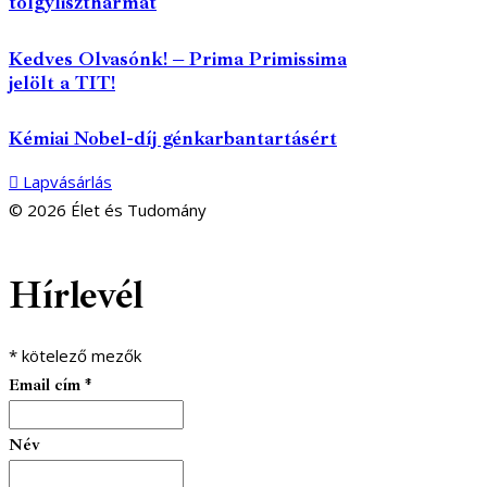
tölgylisztharmat
Kedves Olvasónk! – Prima Primissima
jelölt a TIT!
Kémiai Nobel-díj génkarbantartásért
Lapvásárlás
© 2026 Élet és Tudomány
facebook-
youtube-
email
Hírlevél
1
1
*
kötelező mezők
Email cím
*
Név