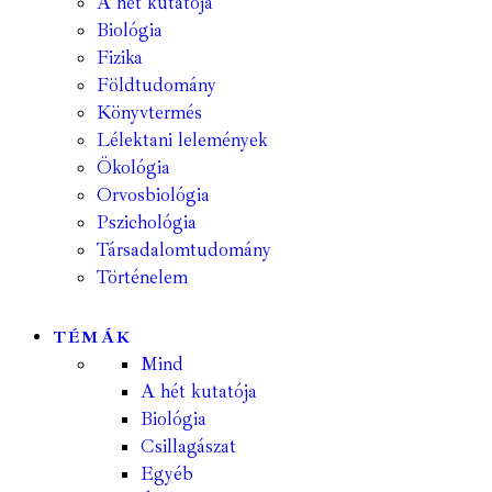
A hét kutatója
Biológia
Fizika
Földtudomány
Könyvtermés
Lélektani lelemények
Ökológia
Orvosbiológia
Pszichológia
Társadalomtudomány
Történelem
TÉMÁK
Mind
A hét kutatója
Biológia
Csillagászat
Egyéb