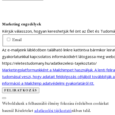
Marketing engedélyek
Kérjük válasszon, hogyan kereshetjük fel önt az Élet és Tudom
Email
Az e-mailjeink láblécében található linkre kattintva bármikor lei
gyakorlatunkkal kapcsolatos információkért látogassa meg webo
https://eletestudomany.hu/adatkezelesi-tajekoztato/
Marketingplatformunkként a Mailchimpet használjuk. A lenti felir
tudomásul veszi, hogy adatait feldolgozás céljából továbbítják 
információ a Mailchimp adatvédelmi gyakorlatáról itt.
Weboldalunk a felhasználói élmény fokozása érdekében cookiekat
használ Részleteket
adatkezelési tájékoztató
nkban talál.