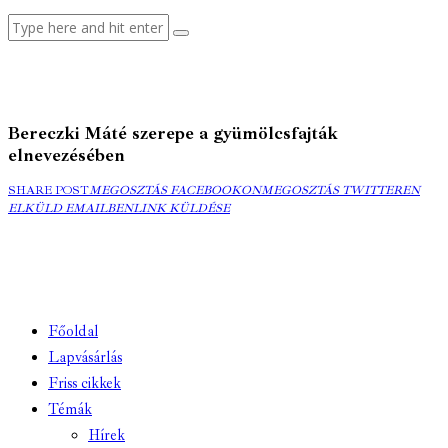
Bereczki Máté szerepe a gyümölcsfajták
elnevezésében
MEGOSZTÁS
MEGOSZTÁS
ELK
SHARE POST
MEGOSZTÁS FACEBOOKON
MEGOSZTÁS TWITTEREN
FACEBOOKON
COPY
TWITTEREN
EMA
ELKÜLD EMAILBEN
LINK KÜLDÉSE
URL
TO
CLIPBOARD
Főoldal
Lapvásárlás
Friss cikkek
Témák
Hírek