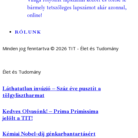
bármely tetszőleges lapszámot akár azonnal,
online!
RÓLUNK
Minden jog fenntartva © 2026 TIT - Élet és Tudomány
Élet és Tudomány
Láthatatlan invázió – Száz éve pusztít a
tölgylisztharmat
Kedves Olvasónk! – Prima Primissima
jelölt a TIT!
Kémiai Nobel-díj génkarbantartásért