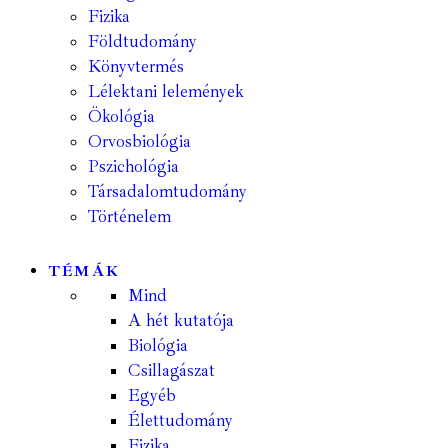
Fizika
Földtudomány
Könyvtermés
Lélektani lelemények
Ökológia
Orvosbiológia
Pszichológia
Társadalomtudomány
Történelem
TÉMÁK
Mind
A hét kutatója
Biológia
Csillagászat
Egyéb
Élettudomány
Fizika