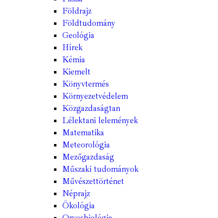
Földrajz
Földtudomány
Geológia
Hírek
Kémia
Kiemelt
Könyvtermés
Környezetvédelem
Közgazdaságtan
Lélektani lelemények
Matematika
Meteorológia
Mezőgazdaság
Műszaki tudományok
Művészettörténet
Néprajz
Ökológia
Orvosbiológia