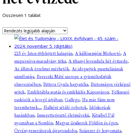
Összesen 1 találat
225 év Isten ittfelejtett kalapján
,
A kállósemjéni Mohos-tó
,
A
szupernóva-maradvány titka
,
A tihanyi levendula hét évtizede
,
Az állatok érzelmei mérhetők
,
Az idegsejtek pusztulásának
szimfóniája
,
Bereczki Máté szerepe a gyümölcsfajták
elnevezésében
,
Bittera Gyula hagyatéka
,
Biztonságos vérképző
sejtek
,
Emléktábla-avatás és emlékülés Kaposváron
,
Felkavaró
eszközök a levegő útjában
,
Gallego
,
Ha már fáim nem
teremhetnek…
,
Halként sétáló robotok
,
Időskorúak
hazánkban
,
Ismeretterjesztő életművekú
,
Kitaibel Pál
nyomában a Somlón
,
Magyar űrsikerek Földön és égen
,
Örvénygenerátorok újragondolva
,
Százezer év lenyomata
,