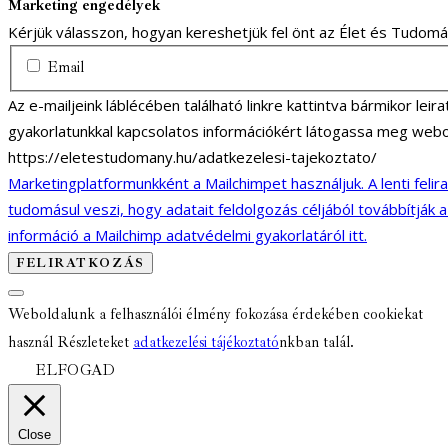
Marketing engedélyek
Kérjük válasszon, hogyan kereshetjük fel önt az Élet és Tudom
Email
Az e-mailjeink láblécében található linkre kattintva bármikor lei
gyakorlatunkkal kapcsolatos információkért látogassa meg webo
https://eletestudomany.hu/adatkezelesi-tajekoztato/
Marketingplatformunkként a Mailchimpet használjuk. A lenti felir
tudomásul veszi, hogy adatait feldolgozás céljából továbbítják 
információ a Mailchimp adatvédelmi gyakorlatáról itt.
Weboldalunk a felhasználói élmény fokozása érdekében cookiekat
használ Részleteket
adatkezelési tájékoztató
nkban talál.
ELFOGAD
Close