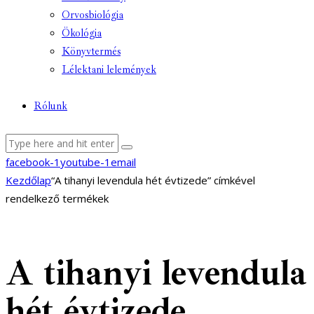
Orvosbiológia
Ökológia
Könyvtermés
Lélektani lelemények
Rólunk
facebook-1
youtube-1
email
Kezdőlap
“A tihanyi levendula hét évtizede” címkével
rendelkező termékek
A tihanyi levendula
hét évtizede