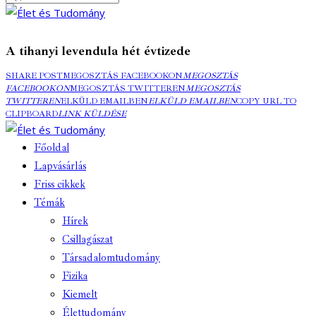
A tihanyi levendula hét évtizede
SHARE POST
MEGOSZTÁS FACEBOOKON
MEGOSZTÁS
FACEBOOKON
MEGOSZTÁS TWITTEREN
MEGOSZTÁS
TWITTEREN
ELKÜLD EMAILBEN
ELKÜLD EMAILBEN
COPY URL TO
CLIPBOARD
LINK KÜLDÉSE
Főoldal
Lapvásárlás
Friss cikkek
Témák
Hírek
Csillagászat
Társadalomtudomány
Fizika
Kiemelt
Élettudomány