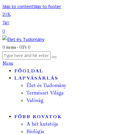
Skip to content
Skip to footer
20K
740
0
0 items
-
0Ft
0
Menu
FŐOLDAL
LAPVÁSÁRLÁS
Élet és Tudomány
Természet Világa
Valóság
FŐBB ROVATOK
A hét kutatója
Biológia