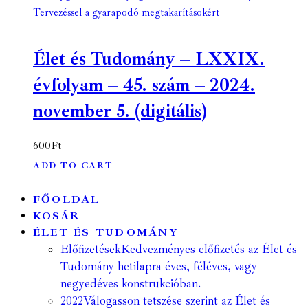
Tervezéssel a gyarapodó megtakarításokért
Élet és Tudomány – LXXIX.
évfolyam – 45. szám – 2024.
november 5. (digitális)
600
Ft
ADD TO CART
FŐOLDAL
KOSÁR
ÉLET ÉS TUDOMÁNY
Előfizetések
Kedvezményes előfizetés az Élet és
Tudomány hetilapra éves, féléves, vagy
negyedéves konstrukcióban.
2022
Válogasson tetszése szerint az Élet és