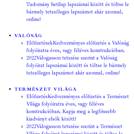
Tudomány hetilap lapszámai között és töltse le
bármely tetszőleges lapszámot akár azonnal,
online!
VALÓSÁG
Előfizetések
Kedvezményes előfizetés a Valóság
folyóiratra éves, vagy féléves konstrukcióban.
2022
Válogasson tetszése szerint a Valóság
folyóirat lapszámai között és töltse le bármely
tetszőleges lapszámot akár azonnal, online!
TERMÉSZET VILÁGA
Előfizetés
Kedvezményes előfizetés a Természet
Világa folyóiratra éves, vagy féléves
konstrukcióban. Kapja meg a legfrissebb
kiadványt elsők között!
2022
Válogasson tetszése szerint a Természet
Világa folyóirat lapszámai között és töltse le