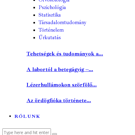
Pszichológia
Statisztika
Társadalomtudomány
Történelem
Űrkutatás
Tehetségek és tudományok a...
A labortól a betegágyig –...
Lézerhullámokon szörfölő...
Az ördögfióka története...
RÓLUNK