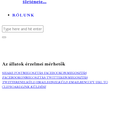
története...
RÓLUNK
Az állatok érzelmei mérhetők
SHARE POST
MEGOSZTÁS FACEBOOKON
MEGOSZTÁS
FACEBOOKON
MEGOSZTÁS TWITTEREN
MEGOSZTÁS
TWITTEREN
ELKÜLD EMAILBEN
ELKÜLD EMAILBEN
COPY URL TO
CLIPBOARD
LINK KÜLDÉSE