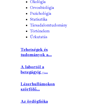
Ökológia
Orvosbiológia
Pszichológia
Statisztika
Társadalomtudomány
Történelem
Űrkutatás
Tehetségek és
tudományok a...
A labortól a
betegágyig –...
Lézerhullámokon
szörfölő...
Az ördögfióka