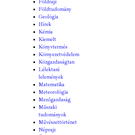
Földrajz
Földtudomány
Geológia
Hírek
Kémia
Kiemelt
Könyvtermés
Környezetvédelem
Közgazdaságtan
Lélektani
lelemények
Matematika
Meteorológia
Mezőgazdaság
Műszaki
tudományok
Művészettörténet
Néprajz