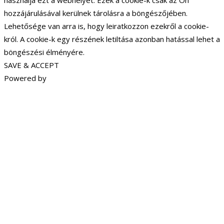
használja ezt a webhelyet. Ezek a cookie-k csak az Ön
hozzájárulásával kerülnek tárolásra a böngészőjében.
Lehetősége van arra is, hogy leiratkozzon ezekről a cookie-
król. A cookie-k egy részének letiltása azonban hatással lehet a
böngészési élményére.
SAVE & ACCEPT
Powered by