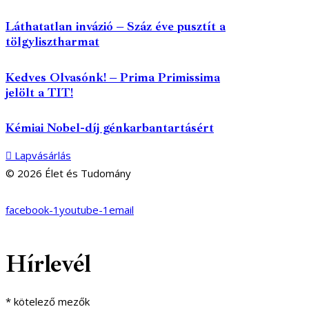
Láthatatlan invázió – Száz éve pusztít a
tölgylisztharmat
Kedves Olvasónk! – Prima Primissima
jelölt a TIT!
Kémiai Nobel-díj génkarbantartásért
Lapvásárlás
© 2026 Élet és Tudomány
facebook-1
youtube-1
email
Hírlevél
*
kötelező mezők