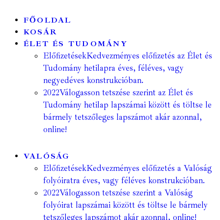
FŐOLDAL
KOSÁR
ÉLET ÉS TUDOMÁNY
Előfizetések
Kedvezményes előfizetés az Élet és
Tudomány hetilapra éves, féléves, vagy
negyedéves konstrukcióban.
2022
Válogasson tetszése szerint az Élet és
Tudomány hetilap lapszámai között és töltse le
bármely tetszőleges lapszámot akár azonnal,
online!
VALÓSÁG
Előfizetések
Kedvezményes előfizetés a Valóság
folyóiratra éves, vagy féléves konstrukcióban.
2022
Válogasson tetszése szerint a Valóság
folyóirat lapszámai között és töltse le bármely
tetszőleges lapszámot akár azonnal, online!