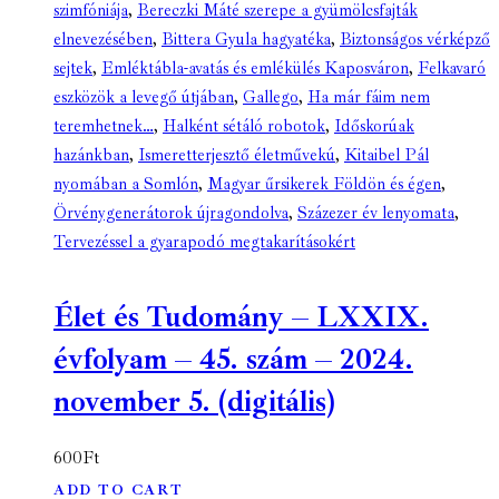
szimfóniája
,
Bereczki Máté szerepe a gyümölcsfajták
elnevezésében
,
Bittera Gyula hagyatéka
,
Biztonságos vérképző
sejtek
,
Emléktábla-avatás és emlékülés Kaposváron
,
Felkavaró
eszközök a levegő útjában
,
Gallego
,
Ha már fáim nem
teremhetnek…
,
Halként sétáló robotok
,
Időskorúak
hazánkban
,
Ismeretterjesztő életművekú
,
Kitaibel Pál
nyomában a Somlón
,
Magyar űrsikerek Földön és égen
,
Örvénygenerátorok újragondolva
,
Százezer év lenyomata
,
Tervezéssel a gyarapodó megtakarításokért
Élet és Tudomány – LXXIX.
évfolyam – 45. szám – 2024.
november 5. (digitális)
600
Ft
ADD TO CART