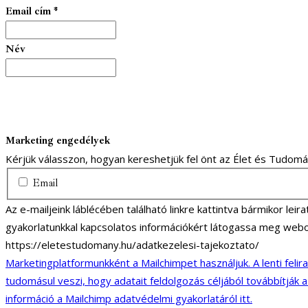
Email cím
*
Név
Marketing engedélyek
Kérjük válasszon, hogyan kereshetjük fel önt az Élet és Tudom
Email
Az e-mailjeink láblécében található linkre kattintva bármikor lei
gyakorlatunkkal kapcsolatos információkért látogassa meg webo
https://eletestudomany.hu/adatkezelesi-tajekoztato/
Marketingplatformunkként a Mailchimpet használjuk. A lenti felir
tudomásul veszi, hogy adatait feldolgozás céljából továbbítják 
információ a Mailchimp adatvédelmi gyakorlatáról itt.