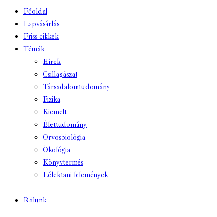
Főoldal
Lapvásárlás
Friss cikkek
Témák
Hírek
Csillagászat
Társadalomtudomány
Fizika
Kiemelt
Élettudomány
Orvosbiológia
Ökológia
Könyvtermés
Lélektani lelemények
Rólunk