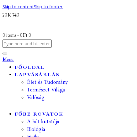
Skip to content
Skip to footer
20K
740
0 items
-
0Ft
0
Menu
FŐOLDAL
LAPVÁSÁRLÁS
Élet és Tudomány
Természet Világa
Valóság
FŐBB ROVATOK
A hét kutatója
Biológia
Fizika