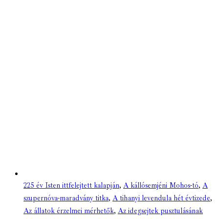
225 év Isten ittfelejtett kalapján
,
A kállósemjéni Mohos-tó
,
A
szupernóva-maradvány titka
,
A tihanyi levendula hét évtizede
,
Az állatok érzelmei mérhetők
,
Az idegsejtek pusztulásának