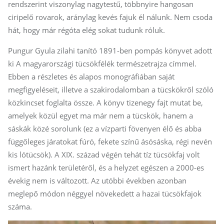
rendszerint viszonylag nagytestű, többnyire hangosan
ciripelő rovarok, aránylag kevés fajuk él nálunk. Nem csoda
hát, hogy már régóta elég sokat tudunk róluk.
Pungur Gyula zilahi tanító 1891-ben pompás könyvet adott
ki A magyarországi tücsökfélék természetrajza címmel.
Ebben a részletes és alapos monográfiában saját
megfigyeléseit, illetve a szakirodalomban a tücskökről szóló
közkincset foglalta össze. A könyv tizenegy fajt mutat be,
amelyek közül egyet ma már nem a tücskök, hanem a
sáskák közé sorolunk (ez a vízparti fövenyen élő és abba
függőleges járatokat fúró, fekete színű ásósáska, régi nevén
kis lótücsök). A XIX. század végén tehát tíz tücsökfaj volt
ismert hazánk területéről, és a helyzet egészen a 2000-es
évekig nem is változott. Az utóbbi években azonban
meglepő módon néggyel növekedett a hazai tücsökfajok
száma.