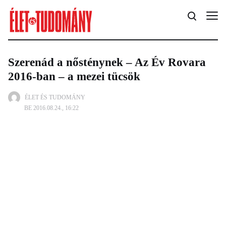
Szerenád a nősténynek – Az Év Rovara
2016-ban – a mezei tücsök
ÉLET ÉS TUDOMÁNY
BE 2016.08.24., 16:22