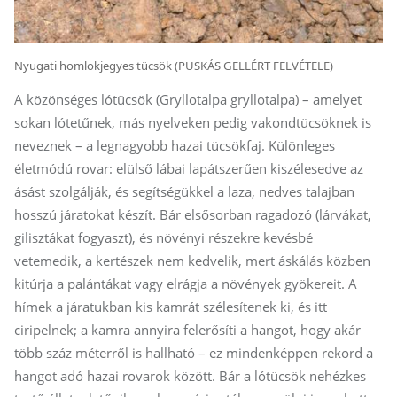
Nyugati homlokjegyes tücsök (PUSKÁS GELLÉRT FELVÉTELE)
A közönséges lótücsök (Gryllotalpa gryllotalpa) – amelyet
sokan lótetűnek, más nyelveken pedig vakond­tü­csöknek is
neveznek – a legnagyobb hazai tücsökfaj. Különleges
életmódú rovar: elülső lábai lapátszerűen kiszélesedve az
ásást szolgálják, és segítségükkel a laza, nedves talajban
hosszú járatokat készít. Bár elsősorban ragadozó (lárvákat,
gilisztákat fogyaszt), és növényi részekre kevésbé
vetemedik, a kertészek nem kedvelik, mert áskálás közben
kitúrja a palántákat vagy elrágja a növények gyökereit. A
hímek a járatukban kis kamrát szélesítenek ki, és itt
ciripelnek; a kamra annyira felerősíti a hangot, hogy akár
több száz méterről is hallható – ez mindenképpen rekord a
hangot adó hazai rovarok között. Bár a lótücsök nehézkes