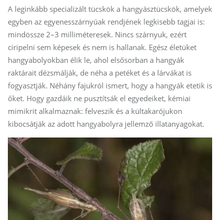
A leginkább specializált tücskök a hangyásztücskök, amelyek
egyben az egyenesszárnyúak rendjének legkisebb tagjai is:
mindössze 2–3 milliméteresek. Nincs szárnyuk, ezért
ciripelni sem képesek és nem is hallanak. Egész életüket
hangyabolyokban élik le, ahol elsősorban a hangyák
raktárait dézsmálják, de néha a petéket és a lárvákat is
fogyasztják. Néhány fajukról ismert, hogy a hangyák etetik is
őket. Hogy gazdáik ne pusztítsák el egyedeiket, kémiai
mimikrit alkalmaznak: felveszik és a kültakarójukon
kibocsátják az adott hangyabolyra jellemző illatanyagokat.