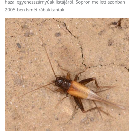
hazai egyenesszárnyúak listájáról. Sopron mellett azonban
2005-ben ismét rábukkantak.