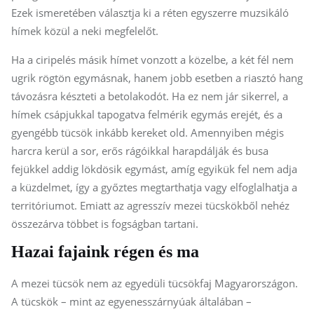
Ezek ismeretében választja ki a réten egyszerre muzsikáló
hímek közül a neki megfelelőt.
Ha a ciripelés másik hímet vonzott a közelbe, a két fél nem
ugrik rögtön egymásnak, hanem jobb esetben a riasztó hang
távozásra készteti a betolakodót. Ha ez nem jár sikerrel, a
hímek csápjukkal tapogatva felmérik egymás erejét, és a
gyengébb tücsök inkább kereket old. Amennyiben mégis
harcra kerül a sor, erős rágóikkal harapdálják és busa
fejükkel addig lökdösik egymást, amíg egyikük fel nem adja
a küzdelmet, így a győztes megtarthatja vagy elfoglalhatja a
territóriumot. Emiatt az agresszív mezei tücskökből nehéz
összezárva többet is fogságban tartani.
Hazai fajaink régen és ma
A mezei tücsök nem az egyedüli tücsökfaj Magyarországon.
A tücskök – mint az egyenesszárnyúak általában –