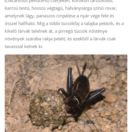
(Oecanthus pellucens) cserjéken, kórókon tartózkodó,
karcsú testű, hosszú végtagú, halványsárga színű rovar,
amelynek lágy, panaszos ciripelése a nyár vége felé és
ősszel hallható. Míg a többi tücsökfaj a talajba petézik, és a
kikelő lárvák telelnek át, a pirregő tücsök nősténye
növények szárába rakja petéit, és ezekből a lárvák csak
tavasszal kelnek ki.