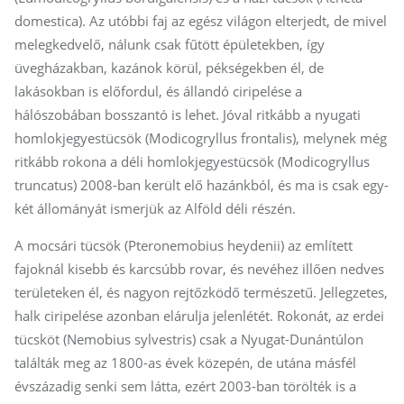
domestica). Az utóbbi faj az egész világon elterjedt, de mivel
melegkedvelő, nálunk csak fűtött épületekben, így
üvegházakban, kazánok körül, pékségekben él, de
lakásokban is előfordul, és állandó ciripelése a
hálószobában bosszantó is lehet. Jóval ritkább a nyugati
homlokjegyestücsök (Modicogryllus frontalis), melynek még
ritkább rokona a déli homlokjegyestücsök (Modicogryllus
truncatus) 2008-ban került elő hazánkból, és ma is csak egy-
két állományát ismerjük az Alföld déli részén.
A mocsári tücsök (Pteronemobius heydenii) az említett
fajoknál kisebb és karcsúbb rovar, és nevéhez illően nedves
területeken él, és nagyon rejtőzködő természetű. Jellegzetes,
halk ciripelése azonban elárulja jelenlétét. Rokonát, az erdei
tücsköt (Nemobius sylvestris) csak a Nyugat-Dunántúlon
találták meg az 1800-as évek közepén, de utána másfél
évszázadig senki sem látta, ezért 2003-ban törölték is a