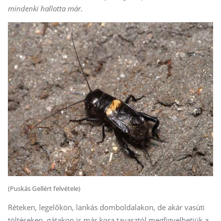
mindenki hallotta már.
(Puskás Gellért felvétele)
Réteken, legelőkön, lankás domboldalakon, de akár vasúti
töltéseken, gátakon is már kora tavasztól megfigyelhetjük a