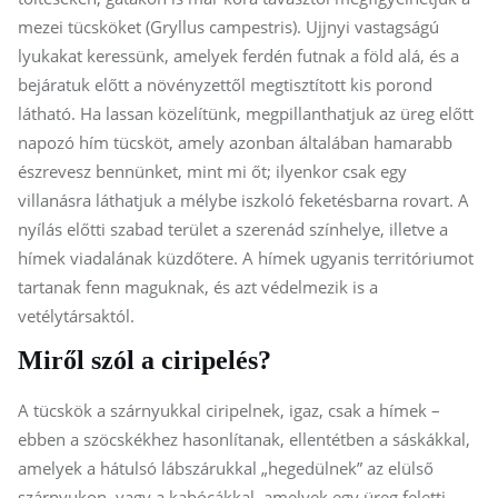
mezei tücsköket (Gryllus campestris). Ujjnyi vastagságú
lyukakat keressünk, amelyek ferdén futnak a föld alá, és a
bejáratuk előtt a növényzettől megtisztított kis porond
látható. Ha lassan közelítünk, megpillanthatjuk az üreg előtt
napozó hím tücsköt, amely azonban általában hamarabb
észrevesz bennünket, mint mi őt; ilyenkor csak egy
villanásra láthatjuk a mélybe iszkoló feketésbarna rovart. A
nyílás előtti szabad terület a szerenád színhelye, illetve a
hímek viadalának küzdőtere. A hímek ugyanis territóriumot
tartanak fenn maguknak, és azt védelmezik is a
vetélytársaktól.
Miről szól a ciripelés?
A tücskök a szárnyukkal ciripelnek, igaz, csak a hímek –
ebben a szöcskékhez hasonlítanak, ellentétben a sáskákkal,
amelyek a hátulsó lábszárukkal „hegedülnek” az elülső
szárnyukon, vagy a kabócákkal, amelyek egy üreg feletti