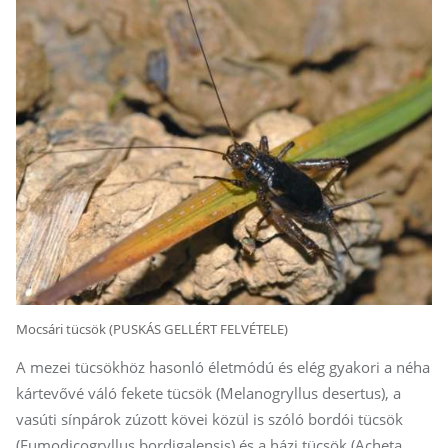
Mocsári tücsök (PUSKÁS GELLÉRT FELVÉTELE)
A mezei tücsökhöz hasonló életmódú és elég gyakori a néha
kártevővé váló fekete tücsök (Melanogryllus desertus), a
vasúti sínpárok zúzott kövei közül is szóló bordói tücsök
(Eumodicogryllus bordigalensis) és a házi tücsök (Acheta