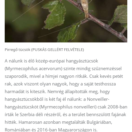
Pirregő tücsök (PUSKÁS GELLÉRT FELVÉTELE)
A nálunk is élő közép-európai hangyásztücsök
(Myrmecophilus acervorum) szinte mindig szűznemzéssel
szaporodik, mivel a hímjei nagyon ritkák. Csak kevés petét
rak, azok viszont olyan nagyok, hogy a saját testhossza
harmadát is kiteszik. Nemrég állapították meg, hogy
hangyásztücsökből is két faj él nálunk: a Nonveiller-
hangyásztücsköt (Myrmecophilus nonveilleri) csak 2008-ban
írták le Szerbia déli részéről, és a terület bennszülött fajának
hitték. Hamarosan azonban megtalálták Bulgáriában,
Romániában és 2016-ban Magyarországon is.