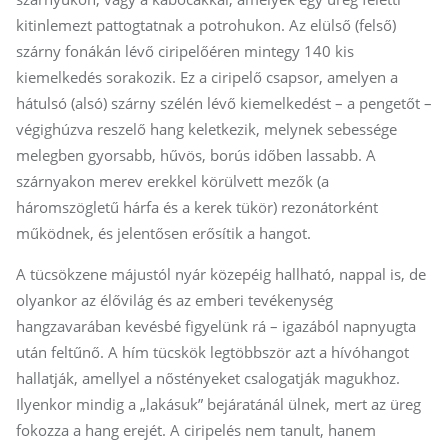
kitinlemezt pattogtatnak a potrohukon. Az elülső (felső)
szárny fonákán lévő ciripelőéren mintegy 140 kis
kiemelkedés sorakozik. Ez a ciripelő csapsor, amelyen a
hátulsó (alsó) szárny szélén lévő kiemelkedést – a pengetőt –
végighúzva reszelő hang keletkezik, melynek sebessége
melegben gyorsabb, hűvös, borús időben lassabb. A
szárnyakon merev erekkel körülvett mezők (a
háromszögletű hárfa és a kerek tükör) rezonátorként
működnek, és jelentősen erősítik a hangot.
A tücsökzene májustól nyár közepéig hallható, nappal is, de
olyankor az élővilág és az emberi tevékenység
hangzavarában kevésbé figyelünk rá – igazából napnyugta
után feltűnő. A hím tücskök legtöbbször azt a hívóhangot
hallatják, amellyel a nőstényeket csalogatják magukhoz.
Ilyenkor mindig a „lakásuk” bejáratánál ülnek, mert az üreg
fokozza a hang erejét. A ciripelés nem tanult, hanem