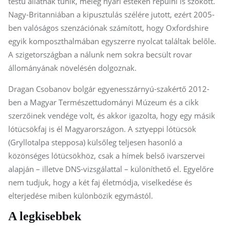
testű állatnak tűnik, meleg nyári estéken repülni is szokott.
Nagy-Britanniában a kipusztulás szélére jutott, ezért 2005-
ben valóságos szenzációnak számított, hogy Oxfordshire
egyik komposzthalmában egyszerre nyolcat találtak belőle.
A szigetországban a nálunk nem sokra becsült rovar
állományának növelésén dolgoznak.
Dragan Csobanov bolgár egyenesszárnyú-szakértő 2012-
ben a Magyar Természettudományi Múzeum és a cikk
szerzőinek vendége volt, és akkor igazolta, hogy egy másik
lótücsökfaj is él Magyarországon. A sztyeppi lótücsök
(Gryllotalpa stepposa) külsőleg teljesen hasonló a
közönséges lótücsökhöz, csak a hímek belső ivarszervei
alapján – illetve DNS-vizsgálattal – különíthető el. Egyelőre
nem tudjuk, hogy a két faj életmódja, viselkedése és
elterjedése miben különbözik egymástól.
A legkisebbek