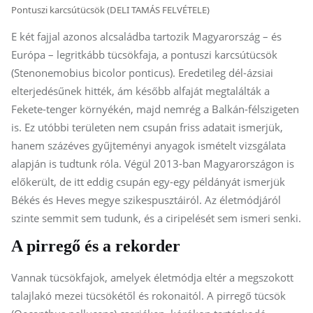
Pontuszi karcsútücsök (DELI TAMÁS FELVÉTELE)
E két fajjal azonos alcsaládba tartozik Magyarország – és
Európa – legritkább tücsökfaja, a pontuszi karcsútücsök
(Stenonemobius bicolor ponticus). Eredetileg dél-ázsiai
elterjedésűnek hitték, ám később alfaját megtalálták a
Fekete-tenger környékén, majd nemrég a Balkán-félszigeten
is. Ez utóbbi területen nem csupán friss adatait ismerjük,
hanem százéves gyűjteményi anyagok ismételt vizsgálata
alapján is tudtunk róla. Végül 2013-ban Magyarországon is
előkerült, de itt eddig csupán egy-egy példányát ismerjük
Békés és Heves megye szikespusztáiról. Az életmódjáról
szinte semmit sem tudunk, és a ciripelését sem ismeri senki.
A pirregő és a rekorder
Vannak tücsökfajok, amelyek életmódja eltér a megszokott
talajlakó mezei tücsökétől és rokonaitól. A pirregő tücsök