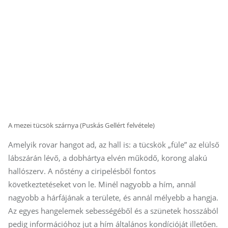
A mezei tücsök szárnya (Puskás Gellért felvétele)
Amelyik rovar hangot ad, az hall is: a tücskök „füle” az elülső
lábszárán lévő, a dobhártya elvén működő, korong alakú
hallószerv. A nőstény a ciripelésből fontos
következtetéseket von le. Minél nagyobb a hím, annál
nagyobb a hárfájának a területe, és annál mélyebb a hangja.
Az egyes hangelemek sebességéből és a szünetek hosszából
pedig információhoz jut a hím általános kondícióját illetően.