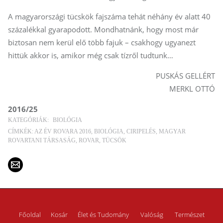
A magyarországi tücskök fajszáma tehát néhány év alatt 40
százalékkal gyarapodott. Mondhatnánk, hogy most már
biztosan nem kerül elő több fajuk – csakhogy ugyanezt
hittük akkor is, amikor még csak tízről tudtunk…
PUSKÁS GELLÉRT
MERKL OTTÓ
2016/25
KATEGÓRIÁK:
BIOLÓGIA
CÍMKÉK:
AZ ÉV ROVARA 2016
BIOLÓGIA
CIRIPELÉS
MAGYAR
ROVARTANI TÁRSASÁG
ROVAR
TÜCSÖK
Főoldal
Kosár
Élet és Tudomány
Valóság
Természet