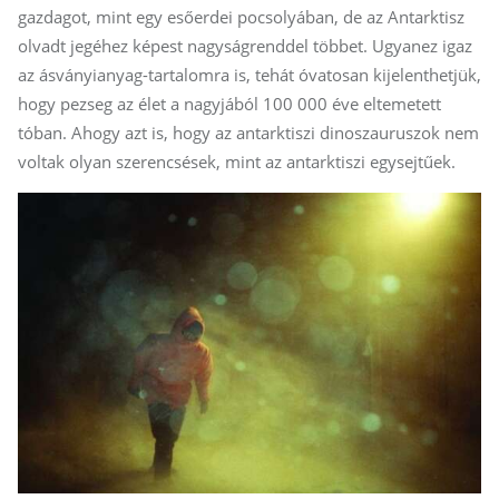
gazdagot, mint egy esőerdei pocsolyában, de az Antarktisz
olvadt jegéhez képest nagyságrenddel többet. Ugyanez igaz
az ásványianyag-tartalomra is, tehát óvatosan kijelenthetjük,
hogy pezseg az élet a nagyjából 100 000 éve eltemetett
tóban. Ahogy azt is, hogy az antarktiszi dinoszauruszok nem
voltak olyan szerencsések, mint az antarktiszi egysejtűek.