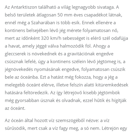
Az Antarktiszon található a világ legnagyobb sivataga. A
belső területek átlagosan 50 mm éves csapadékot látnak,
ennél még a Szaharában is több esik. Ennek ellenére a
kontinens belsejében lévő jég mérete folyamatosan nő,
mert az időnként 320 km/h sebességet is elérő szél odafújja
a havat, amely jéggé válva halmozódik föl. Ahogy a
gleccserek is növekednek és a gravitációnak engedve
csúsznak lefelé, úgy a kontinens szélein lévő jégtömeg is, a
jégnövekedés nyomásának engedve, folyamatosan csúszik
bele az óceánba. Ezt a hatást még fokozza, hogy a jég a
melegebb óceánt elérve, illetve felszín alatti kitüremkedések
hatására feltöredezik. Az így létrejövő kisebb jégtömbök
még gyorsabban úsznak és olvadnak, ezzel hűtik és hígítják
az óceánt.
Az óceán által hozott víz szemszögéből nézve: a víz
sűrűsödik, mert csak a víz fagy meg, a só nem. Létrejön egy