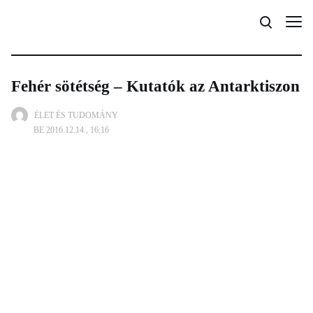
Fehér sötétség – Kutatók az Antarktiszon
ÉLET ÉS TUDOMÁNY
BE 2016.12.14., 16:16