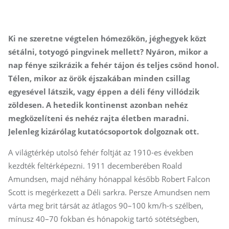
Ki ne szeretne végtelen hómezőkön, jéghegyek közt
sétálni, totyogó pingvinek mellett? Nyáron, mikor a
nap fénye szikrázik a fehér tájon és teljes csönd honol.
Télen, mikor az örök éjszakában minden csillag
egyesével látszik, vagy éppen a déli fény villódzik
zöldesen. A hetedik kontinenst azonban nehéz
megközelíteni és nehéz rajta életben maradni.
Jelenleg kizárólag kutatócsoportok dolgoznak ott.
A világtérkép utolsó fehér foltját az 1910-es években
kezdték feltérképezni. 1911 decemberében Roald
Amundsen, majd néhány hónappal később Robert Falcon
Scott is megérkezett a Déli sarkra. Persze Amundsen nem
várta meg brit társát az átlagos 90–100 km/h-s szélben,
mínusz 40–70 fokban és hónapokig tartó sötétségben,