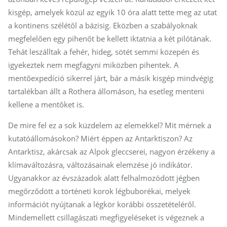
kisgép, amelyek közül az egyik 10 óra alatt tette meg az utat
a kontinens szélétől a bázisig. Eközben a szabályoknak
megfelelően egy pihenőt be kellett iktatnia a két pilótának.
Tehát leszálltak a fehér, hideg, sötét semmi közepén és
igyekeztek nem megfagyni miközben pihentek. A
mentőexpedíció sikerrel járt, bár a másik kisgép mindvégig
tartalékban állt a Rothera állomáson, ha esetleg menteni
kellene a mentőket is.
De mire fel ez a sok küzdelem az elemekkel? Mit mérnek a
kutatóállomásokon? Miért éppen az Antarktiszon? Az
Antarktisz, akárcsak az Alpok gleccserei, nagyon érzékeny a
klímaváltozásra, változásainak elemzése jó indikátor.
Ugyanakkor az évszázadok alatt felhalmozódott jégben
megőrződött a történeti korok légbuborékai, melyek
információt nyújtanak a légkör korábbi összetételéről.
Mindemellett csillagászati megfigyeléseket is végeznek a