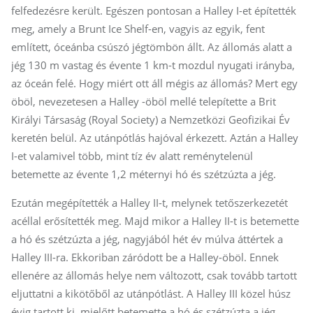
felfedezésre került. Egészen pontosan a Halley I-et építették
meg, amely a Brunt Ice Shelf-en, vagyis az egyik, fent
említett, óceánba csúszó jégtömbön állt. Az állomás alatt a
jég 130 m vastag és évente 1 km-t mozdul nyugati irányba,
az óceán felé. Hogy miért ott áll mégis az állomás? Mert egy
öböl, nevezetesen a Halley -öböl mellé telepítette a Brit
Királyi Társaság (Royal Society) a Nemzetközi Geofizikai Év
keretén belül. Az utánpótlás hajóval érkezett. Aztán a Halley
I-et valamivel több, mint tíz év alatt reménytelenül
betemette az évente 1,2 méternyi hó és szétzúzta a jég.
Ezután megépítették a Halley II-t, melynek tetőszerkezetét
acéllal erősítették meg. Majd mikor a Halley II-t is betemette
a hó és szétzúzta a jég, nagyjából hét év múlva áttértek a
Halley III-ra. Ekkoriban záródott be a Halley-öböl. Ennek
ellenére az állomás helye nem változott, csak tovább tartott
eljuttatni a kikötőből az utánpótlást. A Halley III közel húsz
évig tartott ki, mielőtt betemette a hó és szétzúzta a jég.