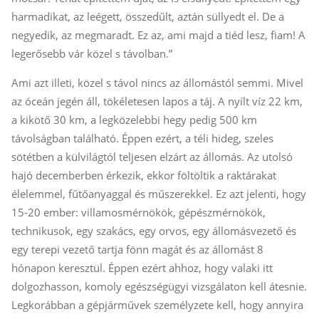
harmadikat, az leégett, összedűlt, aztán süllyedt el. De a
negyedik, az megmaradt. Ez az, ami majd a tiéd lesz, fiam! A
legerősebb vár közel s távolban.”
Ami azt illeti, közel s távol nincs az állomástól semmi. Mivel
az óceán jegén áll, tökéletesen lapos a táj. A nyílt víz 22 km,
a kikötő 30 km, a legközelebbi hegy pedig 500 km
távolságban található. Éppen ezért, a téli hideg, szeles
sötétben a külvilágtól teljesen elzárt az állomás. Az utolsó
hajó decemberben érkezik, ekkor föltöltik a raktárakat
élelemmel, fűtőanyaggal és műszerekkel. Ez azt jelenti, hogy
15-20 ember: villamosmérnökök, gépészmérnökök,
technikusok, egy szakács, egy orvos, egy állomásvezető és
egy terepi vezető tartja fönn magát és az állomást 8
hónapon keresztül. Éppen ezért ahhoz, hogy valaki itt
dolgozhasson, komoly egészségügyi vizsgálaton kell átesnie.
Legkorábban a gépjárművek személyzete kell, hogy annyira