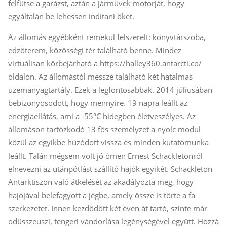
felfűtse a garázst, aztán a járművek motorját, hogy
egyáltalán be lehessen indítani őket.
Az állomás egyébként remekül felszerelt: könyvtárszoba,
edzőterem, közösségi tér található benne. Mindez
virtuálisan körbejárható a https://halley360.antarcti.co/
oldalon. Az állomástól messze található két hatalmas
üzemanyagtartály. Ezek a legfontosabbak. 2014 júliusában
bebizonyosodott, hogy mennyire. 19 napra leállt az
energiaellátás, ami a -55°C hidegben életveszélyes. Az
állomáson tartózkodó 13 fős személyzet a nyolc modul
közül az egyikbe húzódott vissza és minden kutatómunka
leállt. Talán mégsem volt jó ómen Ernest Schackleton­ról
elnevezni az utánpótlást szállító hajók egyikét. Schackleton
Antarktiszon való átkelését az akadályozta meg, hogy
hajójával belefagyott a jégbe, amely össze is törte a fa
szerkezetet. Innen kezdődött két éven át tartó, szinte már
odüsszeuszi, tengeri vándorlása legénységével együtt. Hozzá