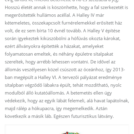
Hosszú életét annak is köszönhette, hogy a fal szerkezetét is
megerősítették hullámos acéllal. A Halley IV már
kétemeletes, összekapcsolt furnérelemekkel erősített ház
volt, de ez sem bírta 10 évnél tovább. A Halley V építése
során igyekeztek kiküszöbölni a hófúvás okozta károkat,
ezért állványokra építették a házakat, amelyeket
folyamatosan emeltek, és néhány épületre sítalpakat
szereltek, hogy arrébb lehessen vontatni. De idővel az
állomás veszélyesen közel csúszott az óceánhoz, így 2013-
ban megépült a Halley VI. A tervezői pályázat eredménye
sítalpban végződő lábakra épült, tehát mozdítható, nyolc
modulból álló kutatóállomás. A betemetés ellen úgy
védekezik, hogy az egyik lábát felemeli, alá havat lapátolnak,
majd rálép a hókupacra, így megemelkedik. Aztán
következik a másik láb. Egészen futurisztikus látvány.