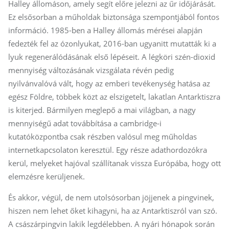
Halley állomáson, amely segít előre jelezni az űr időjárását.
Ez elsősorban a műholdak biztonsága szempontjából fontos
információ. 1985-ben a Halley állomás mérései alapján
fedezték fel az ózonlyukat, 2016-ban ugyanitt mutatták ki a
lyuk regenerálódásának első lépéseit. A légköri szén-dioxid
mennyiség változásának vizsgálata révén pedig
nyilvánvalóvá vált, hogy az emberi tevékenység hatása az
egész Földre, többek közt az elszigetelt, lakatlan Antarktiszra
is kiterjed. Bármilyen meglepő a mai világban, a nagy
mennyiségű adat továbbítása a cambridge-i
kutatóközpontba csak részben valósul meg műholdas
internetkapcsolaton keresztül. Egy része adathordozókra
kerül, melyeket hajóval szállítanak vissza Európába, hogy ott
elemzésre kerüljenek.
És akkor, végül, de nem utolsósorban jöjjenek a pingvi­nek,
hiszen nem lehet őket kihagyni, ha az Antarktiszról van szó.
A császárpingvin lakik legdélebben. A nyári hónapok során