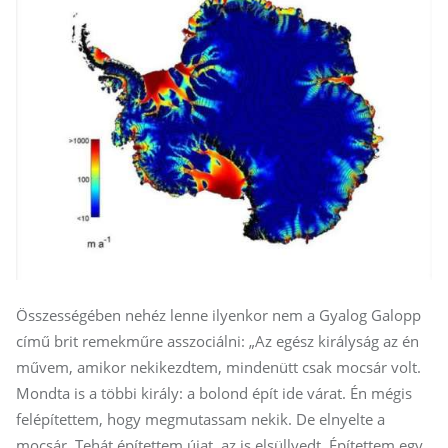
Összességében nehéz lenne ilyenkor nem a Gyalog Galopp
című brit remekműre asszociálni: „Az egész királyság az én
művem, amikor nekikezdtem, mindenütt csak mocsár volt.
Mondta is a többi király: a bolond épít ide várat. Én mégis
felépítettem, hogy megmutassam nekik. De elnyelte a
mocsár. Tehát építettem újat, az is elsüllyedt. Építettem egy