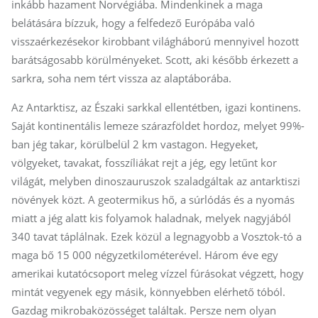
inkább hazament Norvégiába. Mindenkinek a maga
belátására bízzuk, hogy a felfedező Európába való
visszaérkezésekor kirobbant világháború mennyivel hozott
barátságosabb körülményeket. Scott, aki később érkezett a
sarkra, soha nem tért vissza az alaptáborába.
Az Antarktisz, az Északi sarkkal ellentétben, igazi kontinens.
Saját kontinentális lemeze szárazföldet hordoz, melyet 99%-
ban jég takar, körülbelül 2 km vastagon. Hegyeket,
völgyeket, tavakat, fosszíliákat rejt a jég, egy letűnt kor
világát, melyben dinoszauruszok szaladgáltak az antarktiszi
növények közt. A geotermikus hő, a súrlódás és a nyomás
miatt a jég alatt kis folyamok haladnak, melyek nagyjából
340 tavat táplálnak. Ezek közül a legnagyobb a Vosztok-tó a
maga bő 15 000 négyzetkilométerével. Három éve egy
amerikai kutatócsoport meleg vízzel fúrásokat végzett, hogy
mintát vegyenek egy másik, könnyebben elérhető tóból.
Gazdag mikrobaközösséget találtak. Persze nem olyan