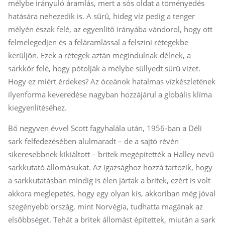
mélybe irányuló áramlás, mert a sós oldat a töményedés
hatására nehezedik is. A sűrű, hideg víz pedig a tenger
mélyén észak felé, az egyenlítő irányába vándorol, hogy ott
felmelegedjen és a feláramlással a felszíni rétegekbe
kerüljön. Ezek a rétegek aztán megindulnak délnek, a
sarkkör felé, hogy pótolják a mélybe süllyedt sűrű vizet.
Hogy ez miért érdekes? Az óceánok hatalmas vízkészletének
ilyenforma keveredése nagyban hozzájárul a globális klíma
kiegyenlítéséhez.
Bő negyven évvel Scott fagyhalála után, 1956-ban a Déli
sark felfedezésében alulmaradt – de a sajtó révén
sikeresebbnek kikiáltott – britek megépítették a Halley nevű
sarkkutató állomásukat. Az igazsághoz hozzá tartozik, hogy
a sarkkutatásban mindig is élen jártak a britek, ezért is volt
akkora meglepetés, hogy egy olyan kis, akkoriban még jóval
szegényebb ország, mint Norvégia, tudhatta magának az
elsőbbséget. Tehát a britek állomást építettek, miután a sark