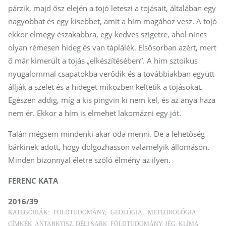
párzik, majd ősz elején a tojó leteszi a tojásait, általában egy
nagyobbat és egy kisebbet, amit a hím magához vesz. A tojó
ekkor elmegy északabbra, egy kedves szigetre, ahol nincs
olyan rémesen hideg és van táplálék. Elsősorban azért, mert
ő már kimerült a tojás „elkészítésében”. A hím sztoikus
nyugalommal csapatokba verődik és a továbbiakban együtt
állják a szelet és a hideget miközben keltetik a tojásokat.
Egészen addig, míg a kis pingvin ki nem kel, és az anya haza
nem ér. Ekkor a hím is elmehet lakomázni egy jót.
Talán mégsem mindenki akar oda menni. De a lehetőség
bárkinek adott, hogy dolgozhasson valamelyik állomáson.
Minden bizonnyal életre szóló élmény az ilyen.
FERENC KATA
2016/39
KATEGÓRIÁK:
FÖLDTUDOMÁNY
GEOLÓGIA
METEOROLÓGIA
CÍMKÉK:
ANTARKTISZ
DÉLI SARK
FÖLDTUDOMÁNY
JÉG
KLÍMA