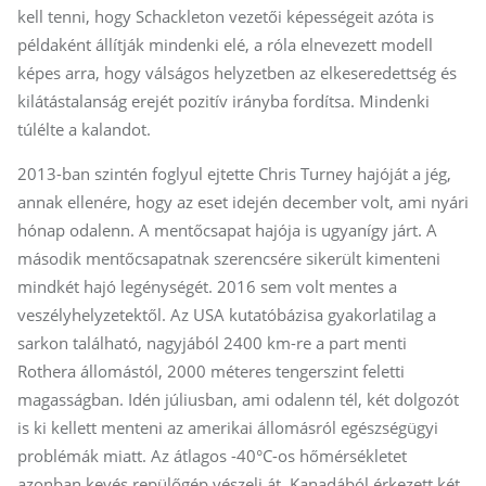
kell tenni, hogy Schackleton vezetői képességeit azóta is
példaként állítják mindenki elé, a róla elnevezett modell
képes arra, hogy válságos helyzetben az elkeseredettség és
kilátástalanság erejét pozitív irányba fordítsa. Mindenki
túlélte a kalandot.
2013-ban szintén foglyul ejtette Chris Turney hajóját a jég,
annak ellenére, hogy az eset idején december volt, ami nyári
hónap odalenn. A mentőcsapat hajója is ugyanígy járt. A
második mentőcsapatnak szerencsére sikerült kimenteni
mindkét hajó legénységét. 2016 sem volt mentes a
veszélyhelyzetektől. Az USA kutatóbázisa gyakorlatilag a
sarkon található, nagyjából 2400 km-re a part menti
Rothera állomástól, 2000 méteres tengerszint feletti
magasságban. Idén júliusban, ami odalenn tél, két dolgozót
is ki kellett menteni az amerikai állomásról egészségügyi
problémák miatt. Az átlagos -40°C-os hőmérsékletet
azonban kevés repülőgép vészeli át. Kanadából érkezett két