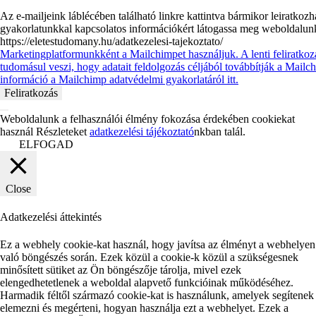
Az e-mailjeink láblécében található linkre kattintva bármikor leiratkoz
gyakorlatunkkal kapcsolatos információkért látogassa meg weboldalun
https://eletestudomany.hu/adatkezelesi-tajekoztato/
Marketingplatformunkként a Mailchimpet használjuk. A lenti feliratkoz
tudomásul veszi, hogy adatait feldolgozás céljából továbbítják a Mail
információ a Mailchimp adatvédelmi gyakorlatáról itt.
Weboldalunk a felhasználói élmény fokozása érdekében cookiekat
használ Részleteket
adatkezelési tájékoztató
nkban talál.
ELFOGAD
Close
Adatkezelési áttekintés
Ez a webhely cookie-kat használ, hogy javítsa az élményt a webhelyen
való böngészés során. Ezek közül a cookie-k közül a szükségesnek
minősített sütiket az Ön böngészője tárolja, mivel ezek
elengedhetetlenek a weboldal alapvető funkcióinak működéséhez.
Harmadik féltől származó cookie-kat is használunk, amelyek segítenek
elemezni és megérteni, hogyan használja ezt a webhelyet. Ezek a