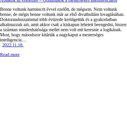
Ablakok az értelemre – Gondolatok a mesterséges intelligenciáról
Benne voltunk harmincöt évvel ezelőtt, de mégsem. Nem voltunk
benne, de mégis benne voltunk már az első divathullám lovaglásában.
Doktoranduszaimmal több évtizede kerülgettük és a gyakorlatban
alkalmazzuk azt, amit akkor csak a kiskapun lehetett beengedni, hiszen
a számtan mindenhatósága mellet nem volt mit keresnie a logikának.
Most, hogy másodszor kitárták a nagykaput a mesterséges
intelligencia…
2022.11.18.
Read more