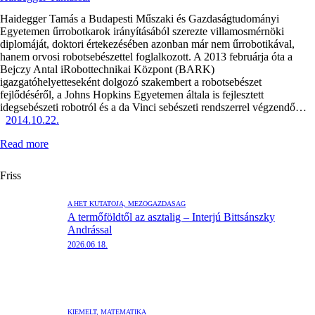
Haidegger Tamás a Budapesti Műszaki és Gazdaságtudományi
Egyetemen űrrobotkarok irányításából szerezte villamosmérnöki
diplomáját, doktori értekezésében azonban már nem űrrobotikával,
hanem orvosi robotsebészettel foglalkozott. A 2013 februárja óta a
Bejczy Antal iRobottechnikai Központ (BARK)
igazgatóhelyetteseként dolgozó szakembert a robotsebészet
fejlődéséről, a Johns Hopkins Egyetemen általa is fejlesztett
idegsebészeti robotról és a da Vinci sebészeti rendszerrel végzendő…
2014.10.22.
Read more
Friss
A HÉT KUTATÓJA,
MEZŐGAZDASÁG
A termőföldtől az asztalig – Interjú Bittsánszky
Andrással
2026.06.18.
KIEMELT,
MATEMATIKA