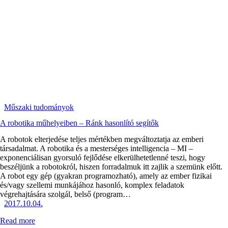
Műszaki tudományok
A robotika műhelyeiben – Ránk hasonlító segítők
A robotok elterjedése teljes mértékben megváltoztatja az emberi
társadalmat. A robotika és a mesterséges intelligencia – MI –
exponenciálisan gyorsuló fejlődése elkerülhetetlenné teszi, hogy
beszéljünk a robotokról, hiszen forradalmuk itt zajlik a szemünk előtt.
A robot egy gép (gyakran programozható), amely az ember fizikai
és/vagy szellemi munkájához hasonló, komplex feladatok
végrehajtására szolgál, belső (program…
2017.10.04.
Read more