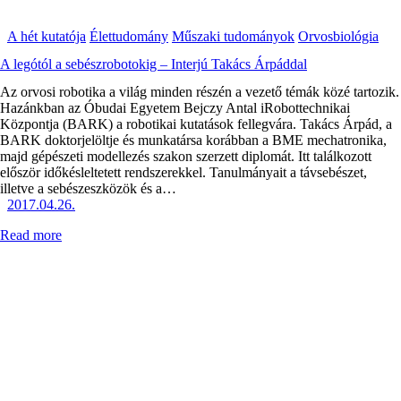
A hét kutatója
Élettudomány
Műszaki tudományok
Orvosbiológia
A legótól a sebészrobotokig – Interjú Takács Árpáddal
Az orvosi robotika a világ minden részén a vezető témák közé tartozik.
Hazánkban az Óbudai Egyetem Bejczy Antal iRobottechnikai
Központja (BARK) a robotikai kutatások fellegvára. Takács Árpád, a
BARK doktorjelöltje és munkatársa korábban a BME mechatronika,
majd gépészeti modellezés szakon szerzett diplomát. Itt találkozott
először időkésleltetett rendszerekkel. Tanulmányait a távsebészet,
illetve a sebészeszközök és a…
2017.04.26.
Read more