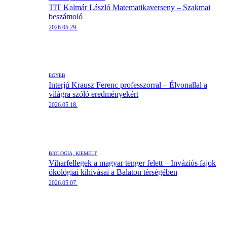
TIT Kalmár László Matematikaverseny – Szakmai
beszámoló
2026.05.29.
EGYÉB
Interjú Krausz Ferenc professzorral – Élvonallal a
világra szóló eredményekért
2026.05.18.
BIOLÓGIA,
KIEMELT
Viharfellegek a magyar tenger felett – Inváziós fajok
ökológiai kihívásai a Balaton térségében
2026.05.07.