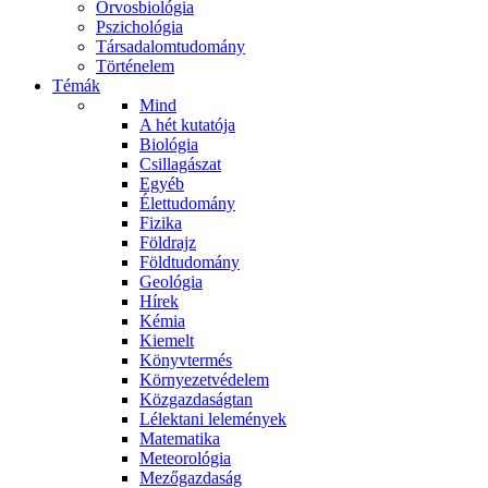
Orvosbiológia
Pszichológia
Társadalomtudomány
Történelem
Témák
Mind
A hét kutatója
Biológia
Csillagászat
Egyéb
Élettudomány
Fizika
Földrajz
Földtudomány
Geológia
Hírek
Kémia
Kiemelt
Könyvtermés
Környezetvédelem
Közgazdaságtan
Lélektani lelemények
Matematika
Meteorológia
Mezőgazdaság