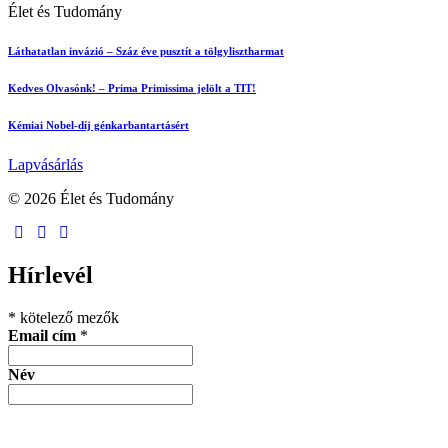
Élet és Tudomány
Láthatatlan invázió – Száz éve pusztít a tölgylisztharmat
Kedves Olvasónk! – Prima Primissima jelölt a TIT!
Kémiai Nobel-díj génkarbantartásért
Lapvásárlás
© 2026 Élet és Tudomány
facebook-
youtube-
email
1
1
Hírlevél
*
kötelező mezők
Email cím
*
Név