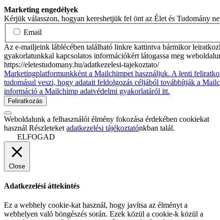
Marketing engedélyek
Kérjük válasszon, hogyan kereshetjük fel önt az Élet és Tudomány n
Email
Az e-mailjeink láblécében található linkre kattintva bármikor leiratko
gyakorlatunkkal kapcsolatos információkért látogassa meg weboldalu
https://eletestudomany.hu/adatkezelesi-tajekoztato/
Marketingplatformunkként a Mailchimpet használjuk. A lenti feliratko
tudomásul veszi, hogy adatait feldolgozás céljából továbbítják a Mai
információ a Mailchimp adatvédelmi gyakorlatáról itt.
Weboldalunk a felhasználói élmény fokozása érdekében cookiekat
használ Részleteket
adatkezelési tájékoztató
nkban talál.
ELFOGAD
Close
Adatkezelési áttekintés
Ez a webhely cookie-kat használ, hogy javítsa az élményt a
webhelyen való böngészés során. Ezek közül a cookie-k közül a