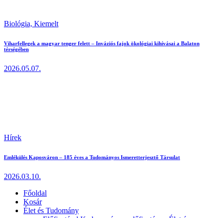
Biológia,
Kiemelt
Viharfellegek a magyar tenger felett – Inváziós fajok ökológiai kihívásai a Balaton
térségében
2026.05.07.
Hírek
Emlékülés Kaposváron – 185 éves a Tudományos Ismeretterjesztő Társulat
2026.03.10.
Főoldal
Kosár
Élet és Tudomány