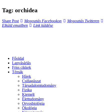
Tag: orchidea
Megosztás
Megosztás
Elküld
Share Post
Megosztás Facebookon
Megosztás Twitteren
Facebookon
Copy
Twitteren
emailbe
Elküld emailben
Link küldése
URL
to
clipboard
Főoldal
Lapvásárlás
Friss cikkek
Témák
Hírek
Csillagászat
Társadalomtudomány
Fizika
Kiemelt
Élettudomány
Orvosbiológia
Ökológia