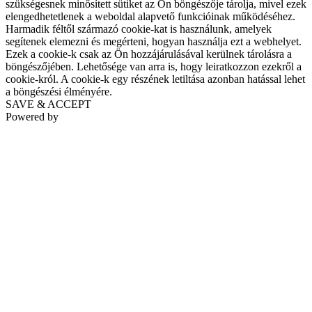
szükségesnek minősített sütiket az Ön böngészője tárolja, mivel ezek
elengedhetetlenek a weboldal alapvető funkcióinak működéséhez.
Harmadik féltől származó cookie-kat is használunk, amelyek
segítenek elemezni és megérteni, hogyan használja ezt a webhelyet.
Ezek a cookie-k csak az Ön hozzájárulásával kerülnek tárolásra a
böngészőjében. Lehetősége van arra is, hogy leiratkozzon ezekről a
cookie-król. A cookie-k egy részének letiltása azonban hatással lehet
a böngészési élményére.
SAVE & ACCEPT
Powered by