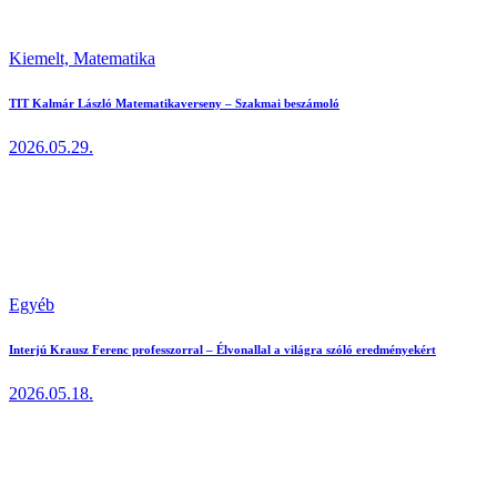
Kiemelt,
Matematika
TIT Kalmár László Matematikaverseny – Szakmai beszámoló
2026.05.29.
Egyéb
Interjú Krausz Ferenc professzorral – Élvonallal a világra szóló eredményekért
2026.05.18.