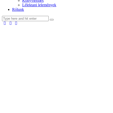
Könyvtermés
Lélektani lelemények
Rólunk
facebook-
youtube-
email
1
1