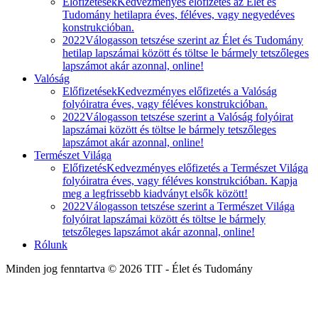
Előfizetések
Kedvezményes előfizetés az Élet és
Tudomány hetilapra éves, féléves, vagy negyedéves
konstrukcióban.
2022
Válogasson tetszése szerint az Élet és Tudomány
hetilap lapszámai között és töltse le bármely tetszőleges
lapszámot akár azonnal, online!
Valóság
Előfizetések
Kedvezményes előfizetés a Valóság
folyóiratra éves, vagy féléves konstrukcióban.
2022
Válogasson tetszése szerint a Valóság folyóirat
lapszámai között és töltse le bármely tetszőleges
lapszámot akár azonnal, online!
Természet Világa
Előfizetés
Kedvezményes előfizetés a Természet Világa
folyóiratra éves, vagy féléves konstrukcióban. Kapja
meg a legfrissebb kiadványt elsők között!
2022
Válogasson tetszése szerint a Természet Világa
folyóirat lapszámai között és töltse le bármely
tetszőleges lapszámot akár azonnal, online!
Rólunk
Minden jog fenntartva © 2026 TIT - Élet és Tudomány