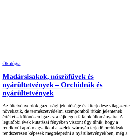
Ökológia
Madársisakok, nőszőfüvek és
nyárültetvények – Orchideák és
nyárültetvények
Az ültetvényerdők gazdasági jelentősége és kiterjedése világszerte
növekszik, de természetvédelmi szempontból ritkán jelentenek
értéket – különösen igaz ez a tájidegen fafajok állományaira. A
legutóbbi évek kutatásai fényében viszont úgy tűnik, hogy a
rendkívül apró magvaikkal a szelek szárnyán terjedő orchideák
rendszeresen képesek megtelepedni a nyárültetvényekben, még a