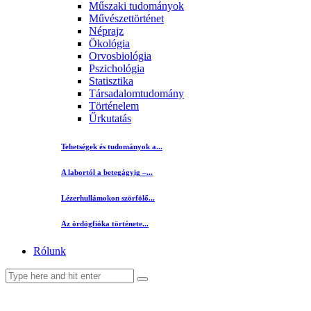
Műszaki tudományok
Művészettörténet
Néprajz
Ökológia
Orvosbiológia
Pszichológia
Statisztika
Társadalomtudomány
Történelem
Űrkutatás
Tehetségek és tudományok a...
A labortól a betegágyig –...
Lézerhullámokon szörfölő...
Az ördögfióka története...
Rólunk