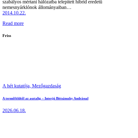
szabályos mértani hálózatba telepített hibrid eredetű
nemesnyárklónok állományaiban…
2014.10.22.
Read more
Friss
A hét kutatója,
Mezőgazdaság
A termőföldtől az asztalig – Interjú Bittsánszky Andrással
2026.06.18.