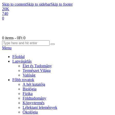
Skip to content
Skip to sidebar
Skip to footer
20K
740
0
0 items
-
0Ft
0
Menu
Főoldal
Lapvásárlás
Élet és Tudomány
Természet Világa
Valóság
Főbb rovatok
A hét kutatója
Biológia
Fizika
Földtudomány
Könyvtermés
Lélektani lelemények
Ökológia